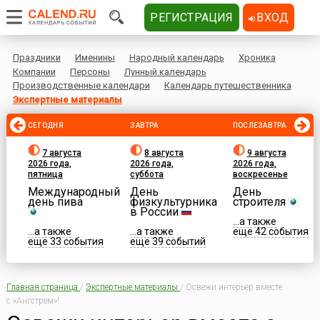
РЕГИСТРАЦИЯ
ВХОД
Праздники
Именины
Народный календарь
Хроника
Компании
Персоны
Лунный календарь
Производственные календари
Календарь путешественника
Экспертные материалы
СЕГОДНЯ
ЗАВТРА
ПОСЛЕЗАВТРА
7 августа
8 августа
9 августа
2026 года,
2026 года,
2026 года,
пятница
суббота
воскресенье
Международный
День
День
день пива
физкультурника
строителя
в России
...а также
...а также
...а также
еще 42 события
еще 33 события
еще 39 событий
Главная страница
/
Экспертные материалы
/
Освежи интерьер вместе
с «Ангстрем»!