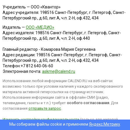
Учредитель — ООО «Квантор»
Адрес учредителя: 198516 Санкт-Петербург, г. Петергоф, Санкт-
Петербургский пр., д.60, лит.А, ч.п. 2-Н, оф.432, 434
Издатель —
ООО «МЕДИО»
Адрес издателя: 198516 Санкт-Петербург, г. Петергоф, Санкт-
Петербургский пр., д.60, лит.А, ч.п. 2-Н, оф.440
Главный редактор - Комарова Мария Сергеевна
Адрес редакции:
198516
Санкт-Петербург, г. Петергоф
,
Санкт-
Петербургский пр., д.60, лит.А, ч.п. 2-Н, оф.432, 434
Телефон:
+7 812 640-06-60
Электронная почта:
askme@calend.ru
Использование любой информации CALEND.RU на веб-сайтах
возможно только при условии наличия у каждого скопированного
материала активной гиперссылки на страницу-источник.
Использование информации сайта в оффлайн-СМИ (радио,
телевидение, газеты и т.п.) требует
особого согласования
. Для
согласования
отправьте запрос
.
Изменить настройки конфиденциальности
(только для жителей
Мы собираем файлы cookie и применяем
Яндекс.Метрику
.
EEA).