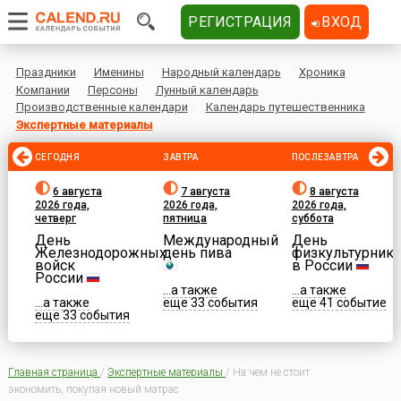
РЕГИСТРАЦИЯ
ВХОД
Праздники
Именины
Народный календарь
Хроника
Компании
Персоны
Лунный календарь
Производственные календари
Календарь путешественника
Экспертные материалы
СЕГОДНЯ
ЗАВТРА
ПОСЛЕЗАВТРА
6 августа
7 августа
8 августа
2026 года,
2026 года,
2026 года,
четверг
пятница
суббота
День
Международный
День
Железнодорожных
день пива
физкультурника
войск
в России
России
...а также
...а также
...а также
еще 33 события
еще 41 событие
еще 33 события
Главная страница
/
Экспертные материалы
/
На чем не стоит
экономить, покупая новый матрас