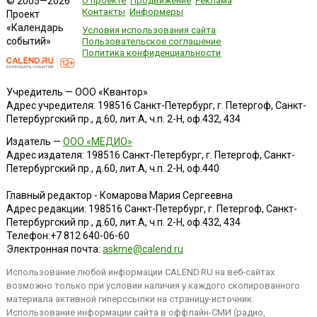
О проекте
Продвижение
Реклама
© 2005—2026
Контакты
Информеры
Проект
«Календарь
Условия использования сайта
событий»
Пользовательское соглашение
Политика конфиденциальности
Учредитель — ООО «Квантор»
Адрес учредителя: 198516 Санкт-Петербург, г. Петергоф, Санкт-
Петербургский пр., д.60, лит.А, ч.п. 2-Н, оф.432, 434
Издатель —
ООО «МЕДИО»
Адрес издателя: 198516 Санкт-Петербург, г. Петергоф, Санкт-
Петербургский пр., д.60, лит.А, ч.п. 2-Н, оф.440
Главный редактор - Комарова Мария Сергеевна
Адрес редакции:
198516
Санкт-Петербург, г. Петергоф
,
Санкт-
Петербургский пр., д.60, лит.А, ч.п. 2-Н, оф.432, 434
Телефон:
+7 812 640-06-60
Электронная почта:
askme@calend.ru
Использование любой информации CALEND.RU на веб-сайтах
возможно только при условии наличия у каждого скопированного
материала активной гиперссылки на страницу-источник.
Использование информации сайта в оффлайн-СМИ (радио,