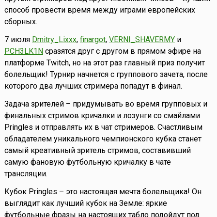
способ провести время между играми европейских
сборных.
7 июля
Dmitry_Lixxx
,
finargot
,
VERNI_SHAVERMY
и
PCH3LK1N
сразятся друг с другом в прямом эфире на
платформе Twitch, но на этот раз главный приз получит
болельщик! Турнир начнется с группового зачета, после
которого два лучших стримера попадут в финал.
Задача зрителей – придумывать во время групповых и
финальных стримов кричалки и лозунги со смайлами
Pringles и отправлять их в чат стримеров. Счастливым
обладателем уникального чемпионского кубка станет
самый креативный зритель стримов, составивший
самую фановую футбольную кричалку в чате
трансляции.
Кубок Pringles – это настоящая мечта болельщика! Он
выглядит как лучший кубок на Земле: яркие
футбольные фразы на настоящих табло подойдут под