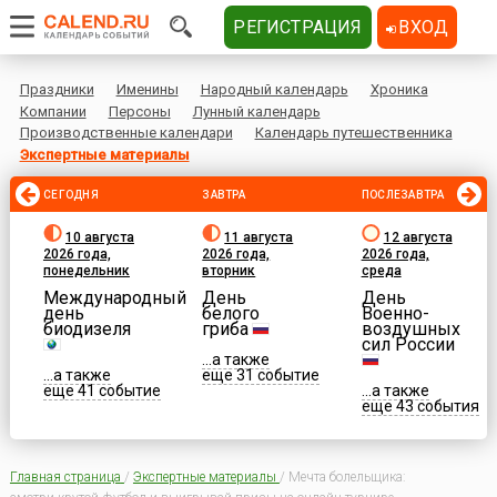
РЕГИСТРАЦИЯ
ВХОД
Праздники
Именины
Народный календарь
Хроника
Компании
Персоны
Лунный календарь
Производственные календари
Календарь путешественника
Экспертные материалы
СЕГОДНЯ
ЗАВТРА
ПОСЛЕЗАВТРА
10 августа
11 августа
12 августа
2026 года,
2026 года,
2026 года,
понедельник
вторник
среда
Международный
День
День
день
белого
Военно-
биодизеля
гриба
воздушных
сил России
...а также
...а также
еще 31 событие
еще 41 событие
...а также
еще 43 события
Главная страница
/
Экспертные материалы
/
Мечта болельщика: