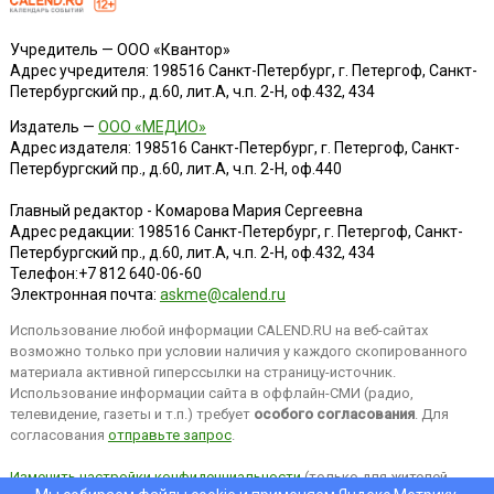
Учредитель — ООО «Квантор»
Адрес учредителя: 198516 Санкт-Петербург, г. Петергоф, Санкт-
Петербургский пр., д.60, лит.А, ч.п. 2-Н, оф.432, 434
Издатель —
ООО «МЕДИО»
Адрес издателя: 198516 Санкт-Петербург, г. Петергоф, Санкт-
Петербургский пр., д.60, лит.А, ч.п. 2-Н, оф.440
Главный редактор - Комарова Мария Сергеевна
Адрес редакции:
198516
Санкт-Петербург, г. Петергоф
,
Санкт-
Петербургский пр., д.60, лит.А, ч.п. 2-Н, оф.432, 434
Телефон:
+7 812 640-06-60
Электронная почта:
askme@calend.ru
Использование любой информации CALEND.RU на веб-сайтах
возможно только при условии наличия у каждого скопированного
материала активной гиперссылки на страницу-источник.
Использование информации сайта в оффлайн-СМИ (радио,
телевидение, газеты и т.п.) требует
особого согласования
. Для
согласования
отправьте запрос
.
Изменить настройки конфиденциальности
(только для жителей