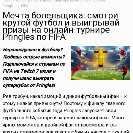
смотри крутой футбол и выигрывай призы на онлайн-турнире
Pringles по FIFA
Мечта болельщика: смотри
крутой футбол и выигрывай
призы на онлайн-турнире
Pringles по FIFA
Неравнодушен к футболу?
Любишь острые моменты?
Подключайся к стримам по
FIFA на Twitch 7 июля и
получи шанс выиграть
суперкубок от Pringles!
Рев трибун, накал эмоций и дикий футбольный фан – к
этому нельзя привыкнуть! Поэтому к финалу главного
футбольного события года Pringles запускает свой
турнир по FIFA, который заценит каждый фанат. Много
ярких моментов и двойной фан от просмотра игры
крутых стримеров под хруст любимых чипсов – лучший