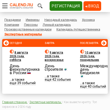
РЕГИСТРАЦИЯ
ВХОД
Праздники
Именины
Народный календарь
Хроника
Компании
Персоны
Лунный календарь
Производственные календари
Календарь путешественника
Экспертные материалы
СЕГОДНЯ
ЗАВТРА
ПОСЛЕЗАВТРА
8 августа
9 августа
10 августа
2026 года,
2026 года,
2026 года,
суббота
воскресенье
понедельник
День
День
Международны
физкультурника
строителя
день
в России
биодизеля
...а также
...а также
еще 42 события
еще 39 событий
...а также
еще 40 событий
Главная страница
/
Экспертные материалы
/
Как вывести крипту: Топ
сервисов в 2026 году