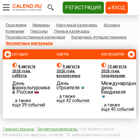
РЕГИСТРАЦИЯ
ВХОД
Праздники
Именины
Народный календарь
Хроника
Компании
Персоны
Лунный календарь
Производственные календари
Календарь путешественника
Экспертные материалы
СЕГОДНЯ
ЗАВТРА
ПОСЛЕЗАВТРА
8 августа
9 августа
10 августа
2026 года,
2026 года,
2026 года,
суббота
воскресенье
понедельник
День
День
Международны
физкультурника
строителя
день
в России
биодизеля
...а также
...а также
еще 42 события
еще 39 событий
...а также
еще 40 событий
Главная страница
/
Экспертные материалы
/
Как выбрать тариф
Ростелеком для квартиры: интернет, ТВ, мобильная связь и игровые