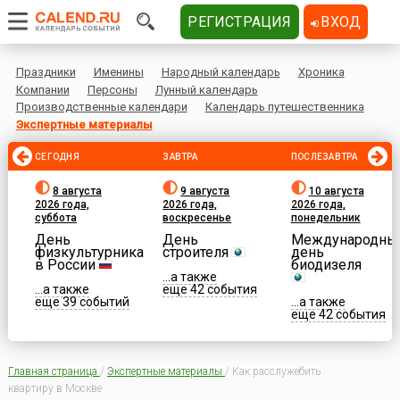
РЕГИСТРАЦИЯ
ВХОД
Праздники
Именины
Народный календарь
Хроника
Компании
Персоны
Лунный календарь
Производственные календари
Календарь путешественника
Экспертные материалы
СЕГОДНЯ
ЗАВТРА
ПОСЛЕЗАВТРА
8 августа
9 августа
10 августа
2026 года,
2026 года,
2026 года,
суббота
воскресенье
понедельник
День
День
Международны
физкультурника
строителя
день
в России
биодизеля
...а также
...а также
еще 42 события
еще 39 событий
...а также
еще 42 события
Главная страница
/
Экспертные материалы
/
Как расслужебить
квартиру в Москве