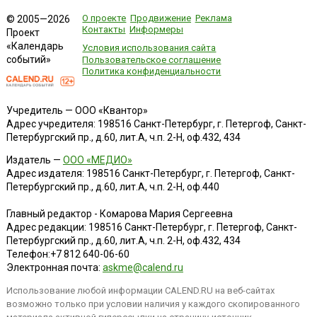
О проекте
Продвижение
Реклама
© 2005—2026
Контакты
Информеры
Проект
«Календарь
Условия использования сайта
событий»
Пользовательское соглашение
Политика конфиденциальности
Учредитель — ООО «Квантор»
Адрес учредителя: 198516 Санкт-Петербург, г. Петергоф, Санкт-
Петербургский пр., д.60, лит.А, ч.п. 2-Н, оф.432, 434
Издатель —
ООО «МЕДИО»
Адрес издателя: 198516 Санкт-Петербург, г. Петергоф, Санкт-
Петербургский пр., д.60, лит.А, ч.п. 2-Н, оф.440
Главный редактор - Комарова Мария Сергеевна
Адрес редакции:
198516
Санкт-Петербург, г. Петергоф
,
Санкт-
Петербургский пр., д.60, лит.А, ч.п. 2-Н, оф.432, 434
Телефон:
+7 812 640-06-60
Электронная почта:
askme@calend.ru
Использование любой информации CALEND.RU на веб-сайтах
возможно только при условии наличия у каждого скопированного