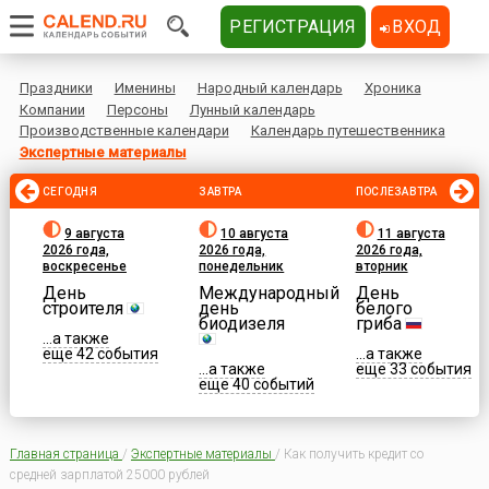
РЕГИСТРАЦИЯ
ВХОД
Праздники
Именины
Народный календарь
Хроника
Компании
Персоны
Лунный календарь
Производственные календари
Календарь путешественника
Экспертные материалы
СЕГОДНЯ
ЗАВТРА
ПОСЛЕЗАВТРА
9 августа
10 августа
11 августа
2026 года,
2026 года,
2026 года,
воскресенье
понедельник
вторник
День
Международный
День
строителя
день
белого
биодизеля
гриба
...а также
еще 42 события
...а также
...а также
еще 33 события
еще 40 событий
Главная страница
/
Экспертные материалы
/
Как получить кредит со
средней зарплатой 25000 рублей