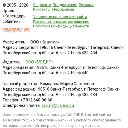
О проекте
Продвижение
Реклама
© 2005—2026
Контакты
Информеры
Проект
«Календарь
Условия использования сайта
событий»
Пользовательское соглашение
Политика конфиденциальности
Учредитель — ООО «Квантор»
Адрес учредителя: 198516 Санкт-Петербург, г. Петергоф, Санкт-
Петербургский пр., д.60, лит.А, ч.п. 2-Н, оф.432, 434
Издатель —
ООО «МЕДИО»
Адрес издателя: 198516 Санкт-Петербург, г. Петергоф, Санкт-
Петербургский пр., д.60, лит.А, ч.п. 2-Н, оф.440
Главный редактор - Комарова Мария Сергеевна
Адрес редакции:
198516
Санкт-Петербург, г. Петергоф
,
Санкт-
Петербургский пр., д.60, лит.А, ч.п. 2-Н, оф.432, 434
Телефон:
+7 812 640-06-60
Электронная почта:
askme@calend.ru
Использование любой информации CALEND.RU на веб-сайтах
возможно только при условии наличия у каждого скопированного
материала активной гиперссылки на страницу-источник.