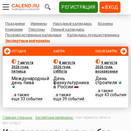
РЕГИСТРАЦИЯ
ВХОД
Праздники
Именины
Народный календарь
Хроника
Компании
Персоны
Лунный календарь
Производственные календари
Календарь путешественника
Экспертные материалы
СЕГОДНЯ
ЗАВТРА
ПОСЛЕЗАВТРА
7 августа
8 августа
9 августа
2026 года,
2026 года,
2026 года,
пятница
суббота
воскресенье
Международный
День
День
день пива
физкультурника
строителя
в России
...а также
...а также
...а также
еще 43 события
еще 33 события
еще 39 событий
Главная страница
/
Экспертные материалы
/
Как переехать легко и
без потерь?