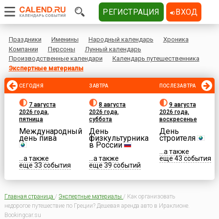
РЕГИСТРАЦИЯ
ВХОД
Праздники
Именины
Народный календарь
Хроника
Компании
Персоны
Лунный календарь
Производственные календари
Календарь путешественника
Экспертные материалы
СЕГОДНЯ
ЗАВТРА
ПОСЛЕЗАВТРА
7 августа
8 августа
9 августа
2026 года,
2026 года,
2026 года,
пятница
суббота
воскресенье
Международный
День
День
день пива
физкультурника
строителя
в России
...а также
...а также
...а также
еще 43 события
еще 33 события
еще 39 событий
Главная страница
/
Экспертные материалы
/
Как организовать
недорогое путешествие по Греции? Дешевая аренда авто в Ираклионе.
Bookingcar.su