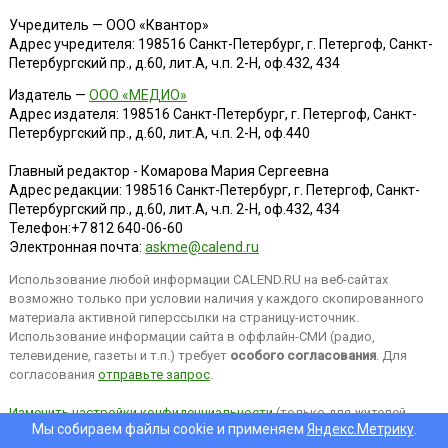
Учредитель — ООО «Квантор»
Адрес учредителя: 198516 Санкт-Петербург, г. Петергоф, Санкт-
Петербургский пр., д.60, лит.А, ч.п. 2-Н, оф.432, 434
Издатель —
ООО «МЕДИО»
Адрес издателя: 198516 Санкт-Петербург, г. Петергоф, Санкт-
Петербургский пр., д.60, лит.А, ч.п. 2-Н, оф.440
Главный редактор - Комарова Мария Сергеевна
Адрес редакции:
198516
Санкт-Петербург, г. Петергоф
,
Санкт-
Петербургский пр., д.60, лит.А, ч.п. 2-Н, оф.432, 434
Телефон:
+7 812 640-06-60
Электронная почта:
askme@calend.ru
Использование любой информации CALEND.RU на веб-сайтах
возможно только при условии наличия у каждого скопированного
материала активной гиперссылки на страницу-источник.
Использование информации сайта в оффлайн-СМИ (радио,
телевидение, газеты и т.п.) требует
особого согласования
. Для
согласования
отправьте запрос
.
Изменить настройки конфиденциальности
(только для жителей
Мы собираем файлы cookie и применяем
Яндекс.Метрику
.
EEA).