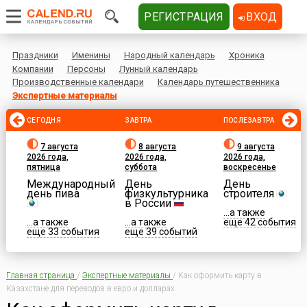
РЕГИСТРАЦИЯ
ВХОД
Праздники
Именины
Народный календарь
Хроника
Компании
Персоны
Лунный календарь
Производственные календари
Календарь путешественника
Экспертные материалы
СЕГОДНЯ
ЗАВТРА
ПОСЛЕЗАВТРА
7 августа
8 августа
9 августа
2026 года,
2026 года,
2026 года,
пятница
суббота
воскресенье
Международный
День
День
день пива
физкультурника
строителя
в России
...а также
...а также
...а также
еще 42 события
еще 33 события
еще 39 событий
Главная страница
/
Экспертные материалы
/
Как оформить карту в
Казахстане для переводов в евро и долларах