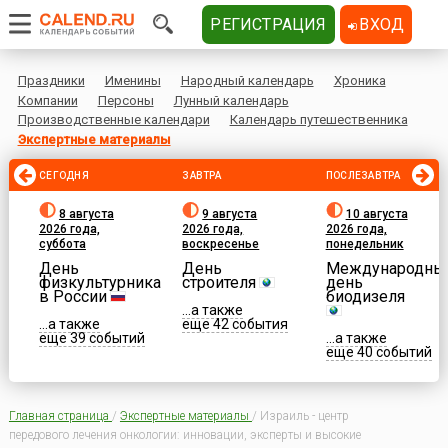
РЕГИСТРАЦИЯ
ВХОД
Праздники
Именины
Народный календарь
Хроника
Компании
Персоны
Лунный календарь
Производственные календари
Календарь путешественника
Экспертные материалы
СЕГОДНЯ
ЗАВТРА
ПОСЛЕЗАВТРА
8 августа
9 августа
10 августа
2026 года,
2026 года,
2026 года,
суббота
воскресенье
понедельник
День
День
Международны
физкультурника
строителя
день
в России
биодизеля
...а также
...а также
еще 42 события
еще 39 событий
...а также
еще 40 событий
Главная страница
/
Экспертные материалы
/
Израиль - центр
передового лечения онкологии: инновации, эксперты и высокие