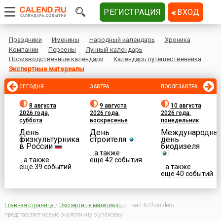
РЕГИСТРАЦИЯ
ВХОД
Праздники
Именины
Народный календарь
Хроника
Компании
Персоны
Лунный календарь
Производственные календари
Календарь путешественника
Экспертные материалы
СЕГОДНЯ
ЗАВТРА
ПОСЛЕЗАВТРА
8 августа
9 августа
10 августа
2026 года,
2026 года,
2026 года,
суббота
воскресенье
понедельник
День
День
Международны
физкультурника
строителя
день
в России
биодизеля
...а также
...а также
еще 42 события
еще 39 событий
...а также
еще 40 событий
Главная страница
/
Экспертные материалы
/
Head & Shoulders
представляет новую экологичную упаковку