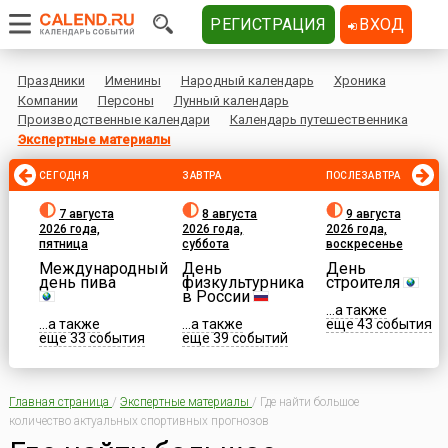
РЕГИСТРАЦИЯ
ВХОД
Праздники
Именины
Народный календарь
Хроника
Компании
Персоны
Лунный календарь
Производственные календари
Календарь путешественника
Экспертные материалы
СЕГОДНЯ
ЗАВТРА
ПОСЛЕЗАВТРА
7 августа
8 августа
9 августа
2026 года,
2026 года,
2026 года,
пятница
суббота
воскресенье
Международный
День
День
день пива
физкультурника
строителя
в России
...а также
...а также
...а также
еще 43 события
еще 33 события
еще 39 событий
Главная страница
/
Экспертные материалы
/
Где найти большое
количество актуальных спортивных прогнозов