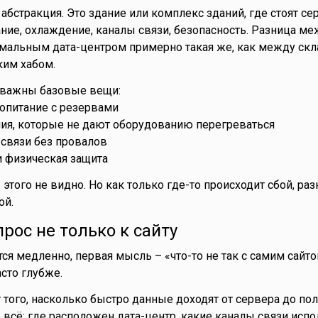
 абстракция. Это здание или комплекс зданий, где стоят се
ание, охлаждение, каналы связи, безопасность. Разница ме
рмальным дата-центром примерно такая же, как между ск
ким хабом.
а важны базовые вещи:
ропитание с резервами
ия, которые не дают оборудованию перегреваться
связи без провалов
и физическая защита
 этого не видно. Но как только где-то происходит сбой, ра
ой.
прос не только к сайту
ся медленно, первая мысль – «что-то не так с самим сайто
сто глубже.
 того, насколько быстро данные доходят от сервера до пол
 всё: где расположен дата-центр, какие каналы связи испо