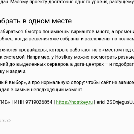
адач. Малому проекту достаточно одного уровня, растущему
собрать в одном месте
збираться, быстро понимаешь: вариантов много, а времени
добнее, когда решения уже собраны и разложены по полкам
вляются провайдеры, которые работают не с «местом под са
к системой. Например, у Hostkey можно посмотреть разн
ний до выделенных серверов в дата-центрах – и подобрат
у и задачи.
ный выбор», а про нормальную опору: чтобы сайт не зависе
падал в самый неподходящий момент.
ТИБ» | ИНН 9719026854 |
https://hostkey.ru
| erid: 2SDnjegusU
3.2026