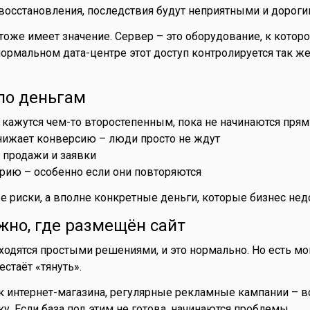
восстановления, последствия будут неприятными и дороги
тоже имеет значение. Сервер – это оборудование, к кото
нормальном дата-центре этот доступ контролируется так же 
 по деньгам
 кажутся чем-то второстепенным, пока не начинаются прям
нижает конверсию – люди просто не ждут
 продажи и заявки
ерию – особенно если они повторяются
ые риски, а вполне конкретные деньги, которые бизнес нед
жно, где размещён сайт
бходятся простыми решениями, и это нормально. Но есть мо
стаёт «тянуть».
ск интернет-магазина, регулярные рекламные кампании – в
у. Если база под этим не готова, начинаются проблемы.