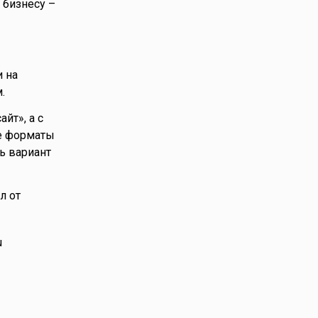
 бизнесу –
 на
.
йт», а с
ые форматы
ь вариант
л от
u