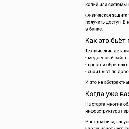
копий или системы 
Физическая защита 
получить доступ. В 
в банке.
Как это бьёт
Технические детали
• медленный сайт с
• простои обрывают
• сбои бьют по дов
И это не абстрактн
Когда уже ва
На старте многие о
инфраструктура пере
Рост трафика, запу
увеличивает нагрузк