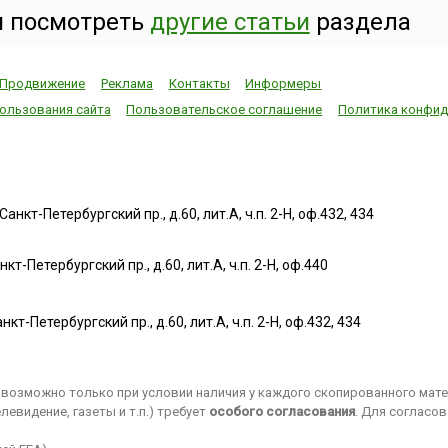
 посмотреть
другие статьи
раздела
Продвижение
Реклама
Контакты
Информеры
ользования сайта
Пользовательское соглашение
Политика конфид
нкт-Петербургский пр., д.60, лит.А, ч.п. 2-Н, оф.432, 434
т-Петербургский пр., д.60, лит.А, ч.п. 2-Н, оф.440
нкт-Петербургский пр., д.60, лит.А, ч.п. 2-Н, оф.432, 434
возможно только при условии наличия у каждого скопированного матер
евидение, газеты и т.п.) требует
особого согласования
. Для согласо