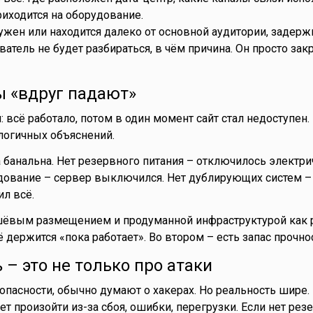
риходится на оборудование.
ужен или находится далеко от основной аудитории, задерж
атель не будет разбираться, в чём причина. Он просто зак
ы «вдруг падают»
 всё работало, потом в один момент сайт стал недоступен.
логичных объяснений.
 банальна. Нет резервного питания – отключилось электри
ование – сервер выключился. Нет дублирующих систем – 
л всё.
ёвым размещением и продуманной инфраструктурой как р
 держится «пока работает». Во втором – есть запас прочнос
 – это не только про атаки
зопасности, обычно думают о хакерах. Но реальность шире.
т произойти из-за сбоя, ошибки, перегрузки. Если нет рез