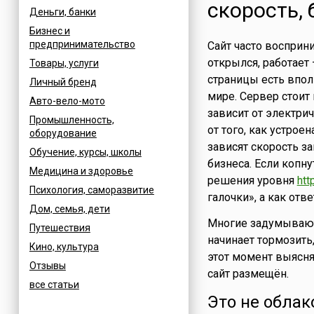
скорость, 
Деньги, банки
Бизнес и
предпринимательство
Сайт часто восприни
открылся, работает 
Товары, услуги
страницы есть впол
Личный бренд
мире. Сервер стоит 
Авто-вело-мото
зависит от электрич
Промышленность,
от того, как устрое
оборудование
зависят скорость за
Обучение, курсы, школы
бизнеса. Если копну
Медицина и здоровье
решения уровня
htt
Психология, саморазвитие
галочки», а как от
Дом, семья, дети
Многие задумываютс
Путешествия
начинает тормозить
Кино, культура
этот момент выясняе
Отзывы
сайт размещён.
все статьи
Это не облак