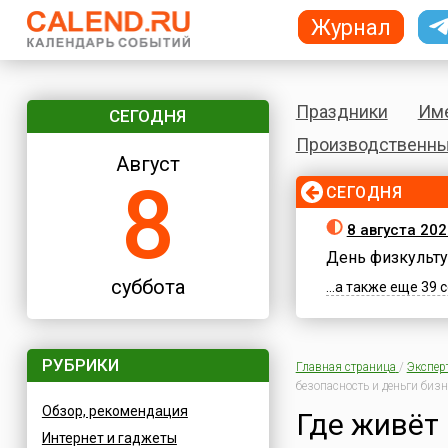
Журнал
Праздники
Им
СЕГОДНЯ
Производственны
Август
8
СЕГОДНЯ
8 августа 202
День физкульту
суббота
...а также еще 39
РУБРИКИ
Главная страница
/
Экспер
безопасность и деньги бизн
Обзор, рекомендация
Где живёт 
Интернет и гаджеты