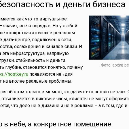
безопасность и деньги бизнеса
мается как что-то виртуальное:
– значит, всё в порядке. Но у любой
не конкретная «точка» в реальном
в дата-центре, подключён к сети,
ества, охлаждения и каналов связи. И
на эта инфраструктура, напрямую
грузки, стабильность и деньги
Фото: архив р
ть глубже, становится понятно, почему
ps://hostkey.ru
появляются не «для
вет на вполне реальные проблемы.
я об этом только в момент, когда «что-то пошло не так». 
, отваливается в пиковые часы, клиенты не могут оформить
тся, что дело не в дизайне и не в рекламе – а в том, где и 
о в небе, а конкретное помещение