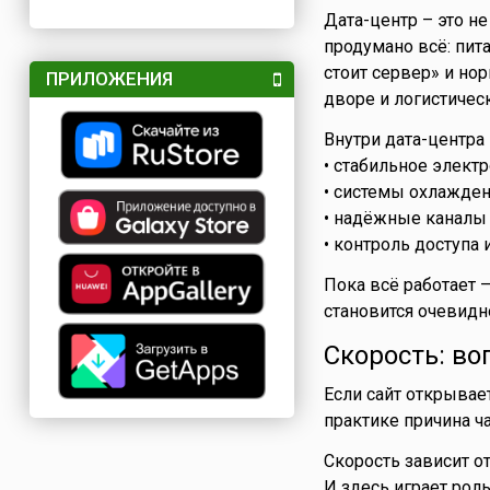
Дата-центр – это не
продумано всё: пит
стоит сервер» и но
ПРИЛОЖЕНИЯ
дворе и логистичес
Внутри дата-центр
• стабильное элект
• системы охлажден
• надёжные каналы 
• контроль доступа 
Пока всё работает –
становится очевидн
Скорость: во
Если сайт открывает
практике причина ча
Скорость зависит от
И здесь играет роль