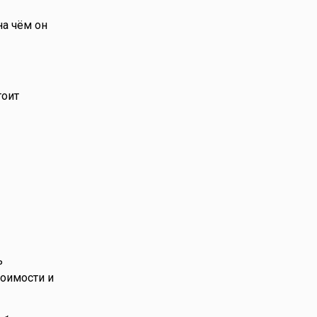
на чём он
тоит
ь
тоимости и