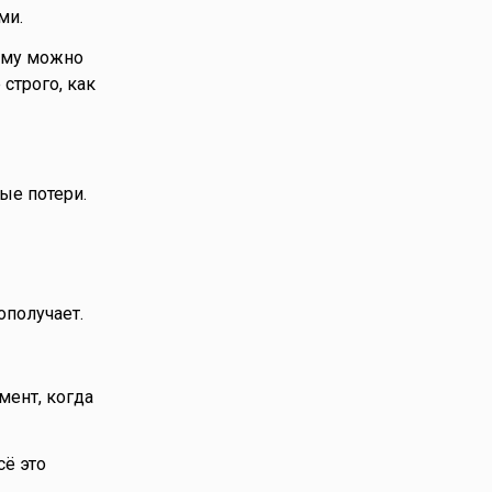
ми.
рому можно
строго, как
ые потери.
ополучает.
мент, когда
сё это