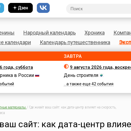
енины
Народный календарь
Хроника
Компа
е календари
Календарь путешественника
Эксп
ЗАВТРА
6 года, суббота
9 августа 2026 года, воскр
рника в России
День строителя
 событий
...а также еще 42 события
тные материалы
/
Где живёт ваш сайт: как дата-центр влияет на скорость,
еса
ваш сайт: как дата-центр влияе