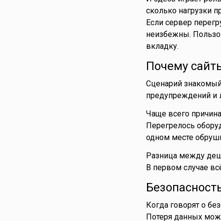
сколько нагрузки п
Если сервер перегр
неизбежны. Пользов
вкладку.
Почему сайт
Сценарий знакомый:
предупреждений и 
Чаще всего причина
Перегрелось оборуд
одном месте обруши
Разница между деш
В первом случае всё
Безопасность
Когда говорят о бе
Потеря данных може