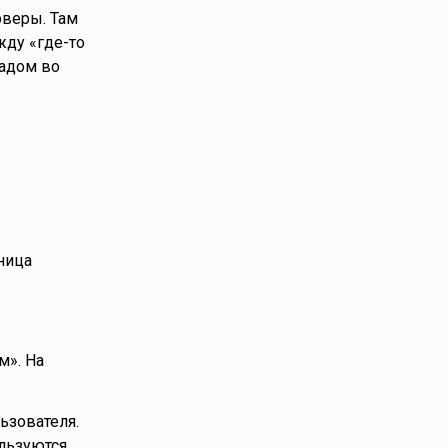
рверы. Там
жду «где-то
ладом во
зница
м». На
ьзователя.
льзуются,