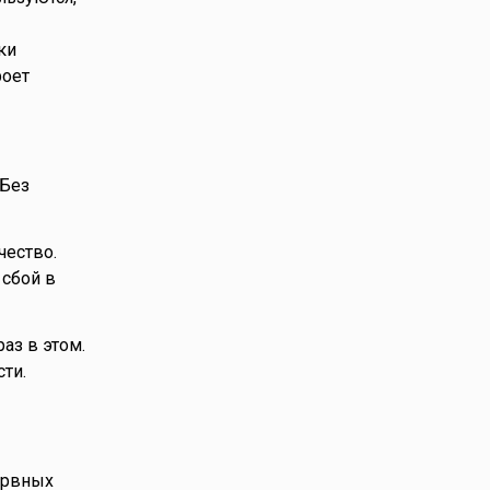
ки
роет
 Без
чество.
сбой в
аз в этом.
ти.
ервных