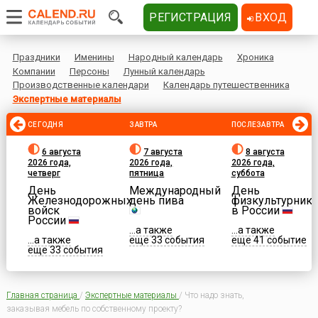
РЕГИСТРАЦИЯ
ВХОД
Праздники
Именины
Народный календарь
Хроника
Компании
Персоны
Лунный календарь
Производственные календари
Календарь путешественника
Экспертные материалы
СЕГОДНЯ
ЗАВТРА
ПОСЛЕЗАВТРА
6 августа
7 августа
8 августа
2026 года,
2026 года,
2026 года,
четверг
пятница
суббота
День
Международный
День
Железнодорожных
день пива
физкультурника
войск
в России
России
...а также
...а также
...а также
еще 33 события
еще 41 событие
еще 33 события
Главная страница
/
Экспертные материалы
/
Что надо знать,
заказывая мебель по собственному проекту?