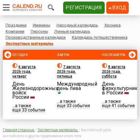
РЕГИСТРАЦИЯ
ВХОД
Праздники
Именины
Народный календарь
Хроника
Компании
Персоны
Лунный календарь
Производственные календари
Календарь путешественника
Экспертные материалы
СЕГОДНЯ
ЗАВТРА
ПОСЛЕЗАВТРА
6 августа
7 августа
8 августа
2026 года,
2026 года,
2026 года,
четверг
пятница
суббота
День
Международный
День
Железнодорожных
день пива
физкультурника
войск
в России
России
...а также
...а также
...а также
еще 33 события
еще 41 событие
еще 33 события
Главная страница
/
Экспертные материалы
/
Бесплатный урок
английского и другие предложения этого лета