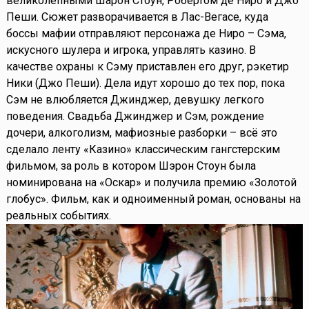
великолепными Шарон Стоун, Робертом де Ниро и Джо
Пеши. Сюжет разворачивается в Лас-Вегасе, куда
боссы мафии отправляют персонажа де Ниро – Сэма,
искусного шулера и игрока, управлять казино. В
качестве охраны к Сэму приставлен его друг, рэкетир
Ники (Джо Пеши). Дела идут хорошо до тех пор, пока
Сэм не влюбляется Джинджер, девушку легкого
поведения. Свадьба Джинджер и Сэм, рождение
дочери, алкоголизм, мафиозные разборки – всё это
сделало ленту «Казино» классическим гангстерским
фильмом, за роль в котором Шэрон Стоун была
номинирована на «Оскар» и получила премию «Золотой
глобус». Фильм, как и одноименный роман, основаны на
реальных событиях.