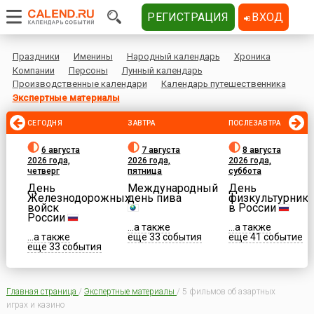
РЕГИСТРАЦИЯ
ВХОД
Праздники
Именины
Народный календарь
Хроника
Компании
Персоны
Лунный календарь
Производственные календари
Календарь путешественника
Экспертные материалы
СЕГОДНЯ
ЗАВТРА
ПОСЛЕЗАВТРА
6 августа
7 августа
8 августа
2026 года,
2026 года,
2026 года,
четверг
пятница
суббота
День
Международный
День
Железнодорожных
день пива
физкультурника
войск
в России
России
...а также
...а также
...а также
еще 33 события
еще 41 событие
еще 33 события
Главная страница
/
Экспертные материалы
/
5 фильмов об азартных
играх и казино