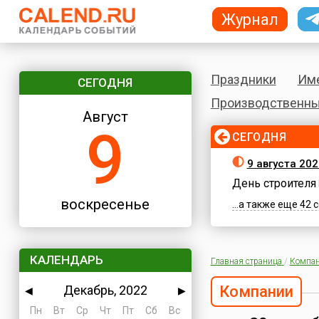
Журнал
Праздники
Им
СЕГОДНЯ
Производственны
Август
9
СЕГОДНЯ
9 августа 20
День строителя
воскресенье
...а также еще 42
КАЛЕНДАРЬ
Главная страница
/
Компа
Декабрь, 2022
Компании
◀
▶
Пн
Вт
Ср
Чт
Пт
Сб
Вс