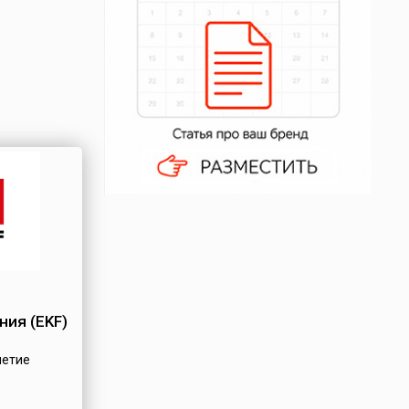
ия (EKF)
летие