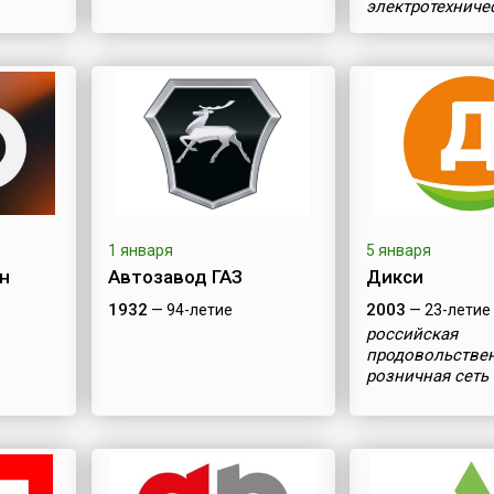
электротехниче
оборудования
1 января
5 января
н
Автозавод ГАЗ
Дикси
1932
2003
— 94-летие
— 23-летие
российская
продовольстве
розничная сеть