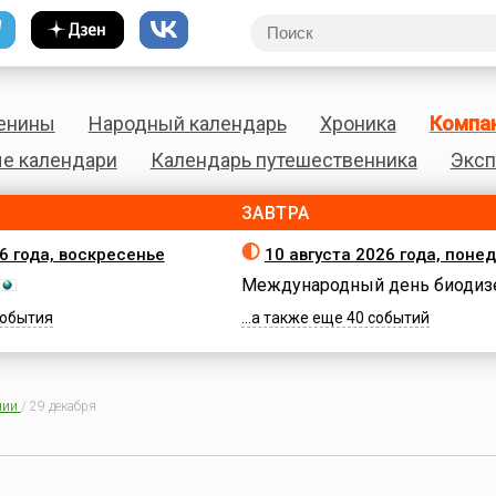
енины
Народный календарь
Хроника
Компа
е календари
Календарь путешественника
Эксп
ЗАВТРА
26 года, воскресенье
10 августа 2026 года, поне
Международный день биодиз
 события
...а также еще 40 событий
нии
/
29 декабря