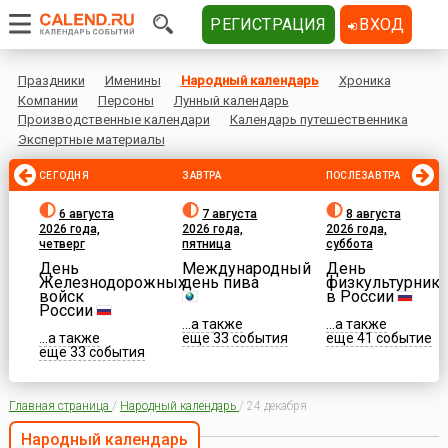
РЕГИСТРАЦИЯ
ВХОД
Праздники
Именины
Народный календарь
Хроника
Компании
Персоны
Лунный календарь
Производственные календари
Календарь путешественника
Экспертные материалы
СЕГОДНЯ
ЗАВТРА
ПОСЛЕЗАВТРА
6 августа
7 августа
8 августа
2026 года,
2026 года,
2026 года,
четверг
пятница
суббота
День
Международный
День
Железнодорожных
день пива
физкультурника
войск
в России
России
...а также
...а также
...а также
еще 33 события
еще 41 событие
еще 33 события
Главная страница
/
Народный календарь
/
24 декабря
Народный календарь