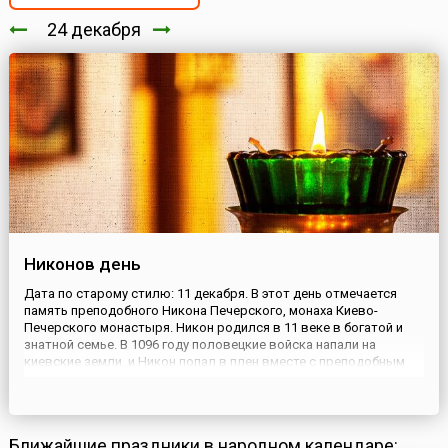
24 декабря
Никонов день
Дата по старому стилю: 11 декабря. В этот день отмечается
память преподобного Никона Печерского, монаха Киево-
Печерского монастыря. Никон родился в 11 веке в богатой и
знатной семье. В 1096 году половецкие войска напали на
киевские земли, и Никон попал в плен вместе с преподобным
Евстратием и другими монахами монастыря. Преподобный
провел в неволе три года, терпеливо сносил голод и мучения.
Хозяин...
Ближайшие праздники в народном календаре: