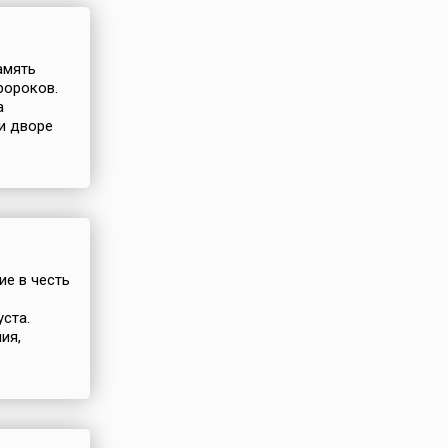
амять
ророков.
а
и дворе
ие в честь
ста.
ия,