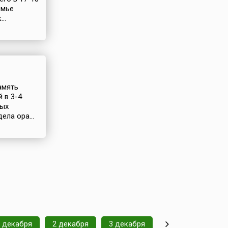
емье
..
амять
 в 3-4
ных
ела ора...
 декабря
2 декабря
3 декабря