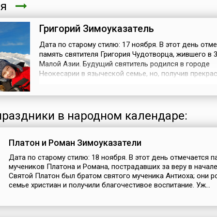
ря
Григорий Зимоуказатель
Дата по старому стилю: 17 ноября. В этот день отм
память святителя Григория Чудотворца, жившего в 3
Малой Азии. Будущий святитель родился в городе
Неокесарии в языческой семье, но, получив прекра
образование, с юности стремился к поиску истинно
смысла жизни. Истина открылась Григорию лишь в 
Евангелии, и молодой человек принял христианство.
вел благочестивую ж...
раздники в народном календаре:
Платон и Роман Зимоуказатели
Дата по старому стилю: 18 ноября. В этот день отмечается п
мучеников Платона и Романа, пострадавших за веру в начале
Святой Платон был братом святого мученика Антиоха; они р
семье христиан и получили благочестивое воспитание. Уж...