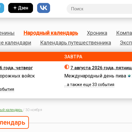
енины
Народный календарь
Хроника
Компа
е календари
Календарь путешественника
Эксп
ЗАВТРА
6 года, четверг
7 августа 2026 года, пятниц
орожных войск
Международный день пива
...а также еще 33 события
 события
ый календарь
/
30 ноября
лендарь