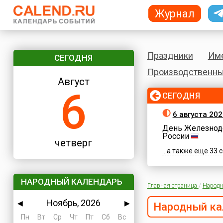
Журнал
Праздники
Им
СЕГОДНЯ
Производственны
Август
6
СЕГОДНЯ
6 августа 202
День Железнод
России
четверг
...а также еще 33
НАРОДНЫЙ КАЛЕНДАРЬ
Главная страница
/
Народн
Ноябрь, 2026
◀
▶
Народный ка
Пн
Вт
Ср
Чт
Пт
Сб
Вс