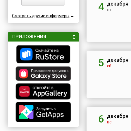
декабря
4
пт
Смотреть другие информеры
→
ПРИЛОЖЕНИЯ
декабря
5
сб
декабря
6
вс