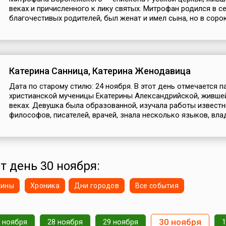
веках и причисленного к лику святых. Митрофан родился в с
благочестивых родителей, был женат и имел сына, но в сорок.
Катерина Санница, Катерина Женодавица
Дата по старому стилю: 24 ноября. В этот день отмечается п
христианской мученицы Екатерины Александрийской, жившей
веках. Девушка была образованной, изучала работы извест
философов, писателей, врачей, знала несколько языков, влад
т день 30 ноября:
нины
Хроника
Дни городов
Все события
30 ноября
 ноября
28 ноября
29 ноября
1