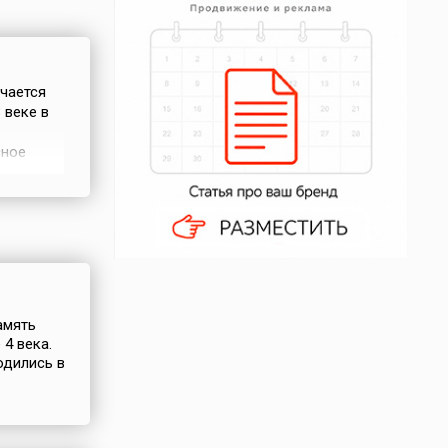
ечается
 веке в
сное
го
Святом
Григорий
амять
 4 века.
одились в