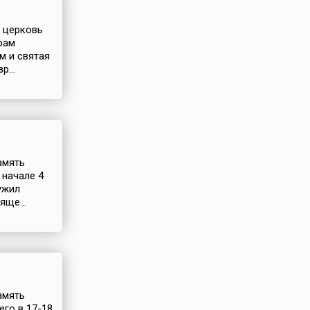
я церковь
рам
м и святая
р...
амять
 начале 4
ужил
яще...
амять
го в 17-18