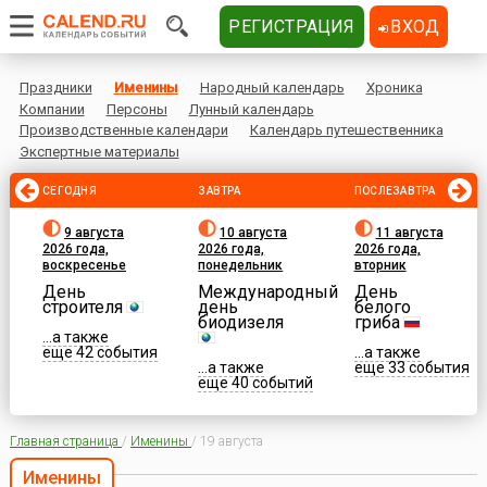
РЕГИСТРАЦИЯ
ВХОД
Праздники
Именины
Народный календарь
Хроника
Компании
Персоны
Лунный календарь
Производственные календари
Календарь путешественника
Экспертные материалы
СЕГОДНЯ
ЗАВТРА
ПОСЛЕЗАВТРА
9 августа
10 августа
11 августа
2026 года,
2026 года,
2026 года,
воскресенье
понедельник
вторник
День
Международный
День
строителя
день
белого
биодизеля
гриба
...а также
еще 42 события
...а также
...а также
еще 33 события
еще 40 событий
Главная страница
/
Именины
/
19 августа
Именины