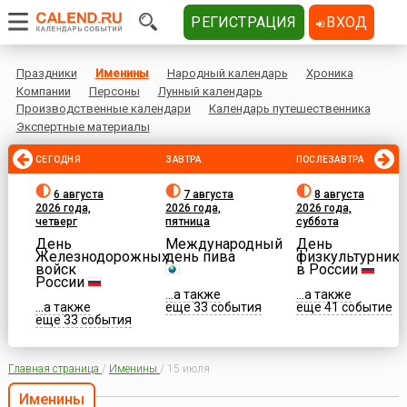
РЕГИСТРАЦИЯ
ВХОД
Праздники
Именины
Народный календарь
Хроника
Компании
Персоны
Лунный календарь
Производственные календари
Календарь путешественника
Экспертные материалы
СЕГОДНЯ
ЗАВТРА
ПОСЛЕЗАВТРА
6 августа
7 августа
8 августа
2026 года,
2026 года,
2026 года,
четверг
пятница
суббота
День
Международный
День
Железнодорожных
день пива
физкультурника
войск
в России
России
...а также
...а также
...а также
еще 33 события
еще 41 событие
еще 33 события
Главная страница
/
Именины
/
15 июля
Именины