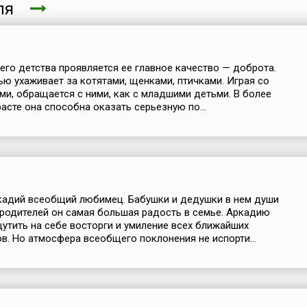
аля
него детства проявляется ее главное качество — доброта.
ью ухаживает за котятами, щенками, птичками. Играя со
ми, обращается с ними, как с младшими детьми. В более
асте она способна оказать серьезную по...
кадий всеобщий любимец. Бабушки и дедушки в нем души
 родителей он самая большая радость в семье. Аркадию
утить на себе восторги и умиление всех ближайших
в. Но атмосфера всеобщего поклонения не испорти...