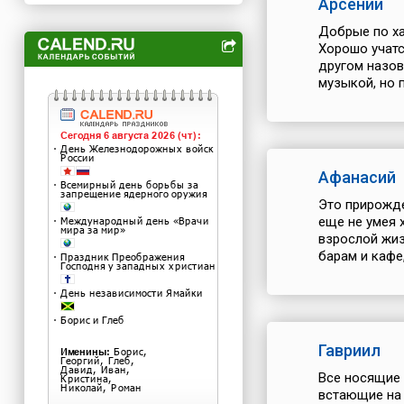
Арсений
Добрые по ха
Хорошо учатс
другом назов
музыкой, но 
Афанасий
Это прирожде
еще не умея 
взрослой жиз
барам и кафе
Гавриил
Все носящие 
встающие на 