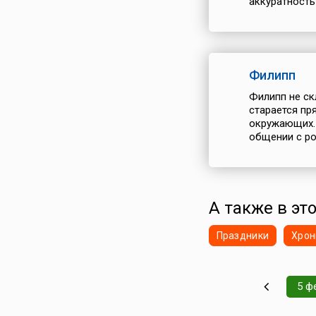
аккуратность 
Филипп
Филипп не ск
старается пр
окружающих. 
общении с ро
А также в эт
Праздники
Хрон
5 ф