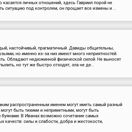
то касается личных отношений, здесь Гавриил порой не
ь ситуацию под контролем, он прощает все измены и ...
дый, настойчивый, прагматичный. Давиды общительны,
зьями, но именно из-за них имеют много неприятностей.
ть. Обладают недюжинной физической силой. Не выносят
пылить, но тут же быстро отходят, зла не де...
аким распространенным именем могут иметь самый разный
и могут быть тихими и неприметными, могут быть
 буянами. В Иванах возможно сочетание самых
х качеств: силы и слабости, добра и жестокости,