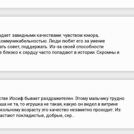
дает завидными качествами: чувством юмора,
коммуникабельностью. Люди любят его за умение
ать совет, поддержать. Из-за своей способности
е близко к сердцу часто попадают в истории. Скромны и
стве Иосиф бывает раздражителен. Этому мальчику трудно
аша не та, то игрушка не такая, какую он видел в витрине
школьному возрасту это качество незаметно проходит. Из
стают покладистые, добрые, сер...