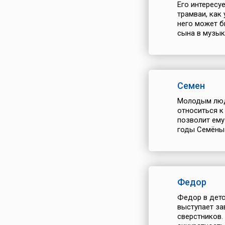
Его интересуе
трамваи, как
него может б
сына в музыка
Семен
Молодым люд
относиться к
позволит ему
годы Семёны 
Федор
Федор в детс
выступает за
сверстников.