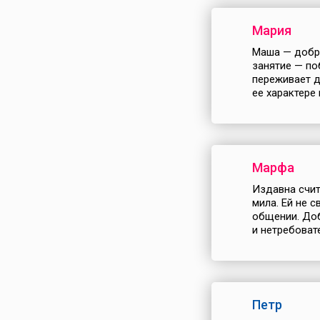
Мария
Маша — добра
занятие — по
переживает д
ее характере 
Марфа
Издавна счит
мила. Ей не с
общении. Доб
и нетребовате
Петр