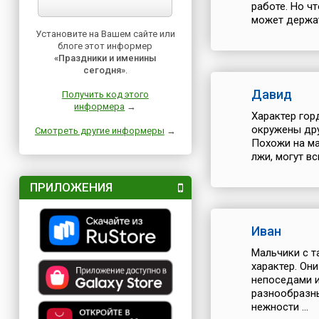
работе. Но ч
может держат
Установите на Вашем сайте или
блоге этот информер
«Праздники и именины
сегодня»
.
Давид
Получить код этого
информера
→
Характер гор
окружены дру
Смотреть другие информеры
→
Похожи на ма
лжи, могут вс
ПРИЛОЖЕНИЯ
Иван
Мальчики с т
характер. Он
непоседами и
разнообразны
нежности ...