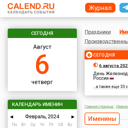
Журнал
Праздники
Им
СЕГОДНЯ
Производственны
Август
6
СЕГОДНЯ
6 августа 202
День Железнод
России
четверг
...а также еще 33
КАЛЕНДАРЬ ИМЕНИН
Главная страница
/
Имени
Февраль, 2024
◀
▶
Именины
Пн
Вт
Ср
Чт
Пт
Сб
Вс