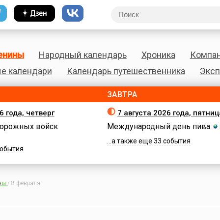
енины
Народный календарь
Хроника
Компа
е календари
Календарь путешественника
Эксп
ЗАВТРА
6 года, четверг
7 августа 2026 года, пятниц
орожных войск
Международный день пива
...а также еще 33 события
 события
ны
/
8 февраля