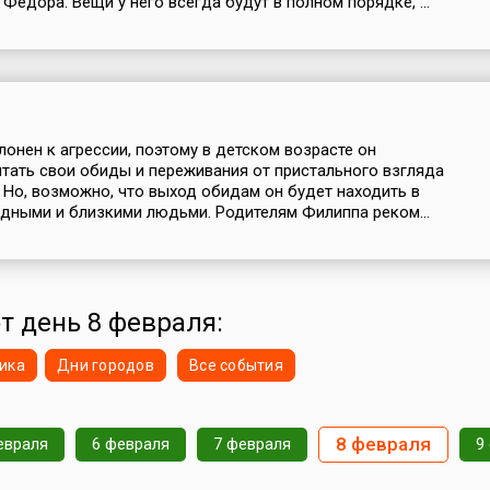
Федора. Вещи у него всегда будут в полном порядке, ...
лонен к агрессии, поэтому в детском возрасте он
ятать свои обиды и переживания от пристального взгляда
Но, возможно, что выход обидам он будет находить в
дными и близкими людьми. Родителям Филиппа реком...
от день 8 февраля:
ика
Дни городов
Все события
8 февраля
евраля
6 февраля
7 февраля
9