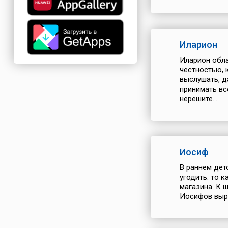
Иларион
Иларион обла
честностью, 
выслушать, д
принимать вс
нерешите...
Иосиф
В раннем дет
угодить: то к
магазина. К 
Иосифов выра