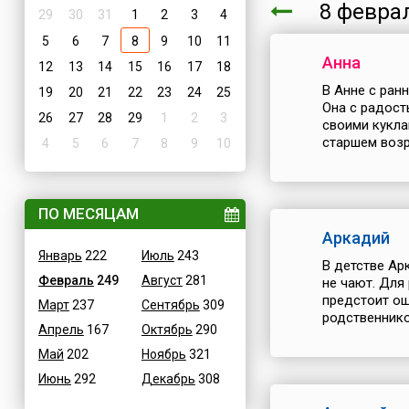
8 февр
29
30
31
1
2
3
4
5
6
7
8
9
10
11
Анна
12
13
14
15
16
17
18
В Анне с ран
19
20
21
22
23
24
25
Она с радост
26
27
28
29
1
2
3
своими кукла
старшем возр
4
5
6
7
8
9
10
ПО МЕСЯЦАМ
Аркадий
Январь
222
Июль
243
В детстве Ар
Февраль
249
Август
281
не чают. Для
предстоит ощ
Март
237
Сентябрь
309
родственнико
Апрель
167
Октябрь
290
Май
202
Ноябрь
321
Июнь
292
Декабрь
308