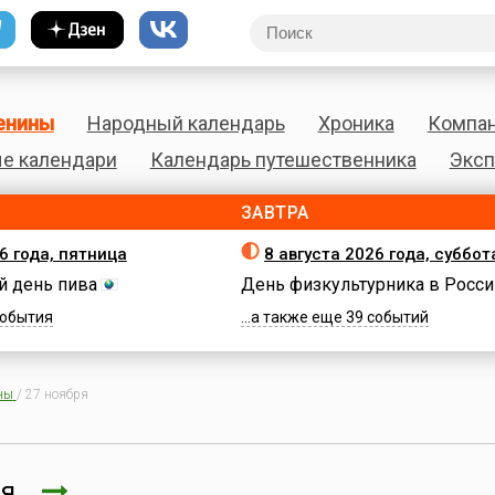
енины
Народный календарь
Хроника
Компа
е календари
Календарь путешественника
Эксп
ЗАВТРА
6 года, пятница
8 августа 2026 года, суббот
 день пива
День физкультурника в Росси
 события
...а также еще 39 событий
ны
/
27 ноября
бря