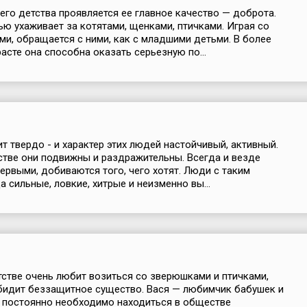
него детства проявляется ее главное качество — доброта.
ью ухаживает за котятами, щенками, птичками. Играя со
ми, обращается с ними, как с младшими детьми. В более
асте она способна оказать серьезную по...
ит твердо - и характер этих людей настойчивый, активный.
стве они подвижны и раздражительны. Всегда и везде
ервыми, добиваются того, чего хотят. Люди с таким
 сильные, ловкие, хитрые и неизменно вы...
тстве очень любит возиться со зверюшками и птичками,
бидит беззащитное существо. Вася — любимчик бабушек и
 постоянно необходимо находиться в обществе