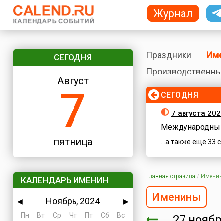
Журнал
Праздники
Им
СЕГОДНЯ
Производственны
Август
7
СЕГОДНЯ
7 августа 202
Международный
пятница
...а также еще 33
Главная страница
/
Имени
КАЛЕНДАРЬ ИМЕНИН
Именины
Ноябрь, 2024
◀
▶
Пн
Вт
Ср
Чт
Пт
Сб
Вс
27 ноя