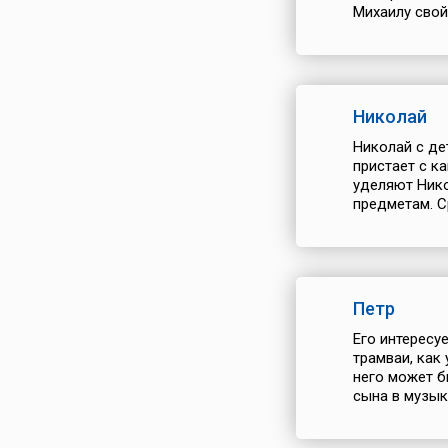
Михаилу свой
Николай
Николай с де
пристает с к
уделяют Нико
предметам. Ср
Петр
Его интересуе
трамваи, как
него может б
сына в музыка