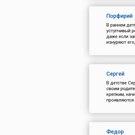
Порфирий
В раннем дет
уступчивый р
даже если за
изнуряют его
Сергей
В детстве Се
своим родите
крепким, нач
проявляются 
Федор