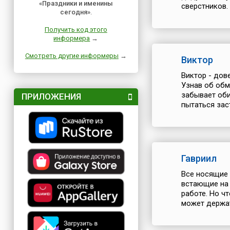
«Праздники и именины
сверстников. 
сегодня»
.
Получить код этого
информера
→
Смотреть другие информеры
→
Виктор
Виктор - дов
Узнав об обм
забывает оби
ПРИЛОЖЕНИЯ
пытаться зас
Гавриил
Все носящие 
встающие на 
работе. Но ч
может держат