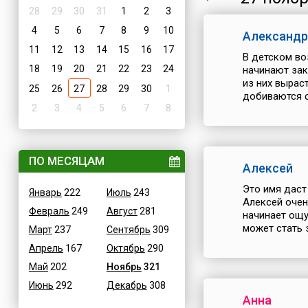
28
29
30
31
1
2
3
4
5
6
7
8
9
10
Александр
11
12
13
14
15
16
17
В детском во
18
19
20
21
22
23
24
начинают зак
из них вырас
25
26
27
28
29
30
1
добиваются св
2
3
4
5
6
7
8
ПО МЕСЯЦАМ
Алексей
Это имя даст
Январь
222
Июль
243
Алексей очен
Февраль
249
Август
281
начинает ощу
может стать 
Март
237
Сентябрь
309
Апрель
167
Октябрь
290
Май
202
Ноябрь
321
Июнь
292
Декабрь
308
Анна