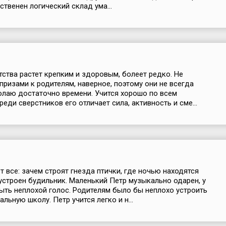
ственен логический склад ума...
тства растет крепким и здоровым, болеет редко. Не
апризами к родителям, наверное, поэтому они не всегда
лаю достаточно времени. Учится хорошо по всем
еди сверстников его отличает сила, активность и сме...
т все: зачем строят гнезда птички, где ночью находятся
 устроен будильник. Маленький Петр музыкально одарен, у
ыть неплохой голос. Родителям было бы неплохо устроить
льную школу. Петр учится легко и н...