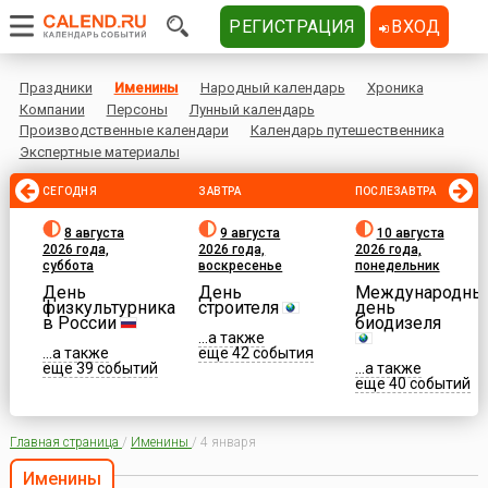
РЕГИСТРАЦИЯ
ВХОД
Праздники
Именины
Народный календарь
Хроника
Компании
Персоны
Лунный календарь
Производственные календари
Календарь путешественника
Экспертные материалы
СЕГОДНЯ
ЗАВТРА
ПОСЛЕЗАВТРА
8 августа
9 августа
10 августа
2026 года,
2026 года,
2026 года,
суббота
воскресенье
понедельник
День
День
Международны
физкультурника
строителя
день
в России
биодизеля
...а также
...а также
еще 42 события
еще 39 событий
...а также
еще 40 событий
Главная страница
/
Именины
/
4 января
Именины