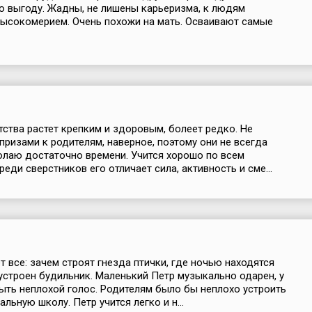
 выгоду. Жадны, не лишены карьеризма, к людям
высокомерием. Очень похожи на мать. Осваивают самые
тства растет крепким и здоровым, болеет редко. Не
апризами к родителям, наверное, поэтому они не всегда
лаю достаточно времени. Учится хорошо по всем
еди сверстников его отличает сила, активность и сме...
т все: зачем строят гнезда птички, где ночью находятся
 устроен будильник. Маленький Петр музыкально одарен, у
ыть неплохой голос. Родителям было бы неплохо устроить
льную школу. Петр учится легко и н...