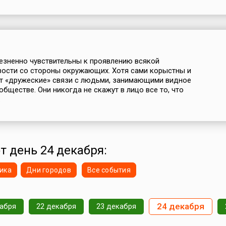
езненно чувствительны к проявлению всякой
ости со стороны окружающих. Хотя сами корыстны и
т «дружеские» связи с людьми, занимающими видное
обществе. Они никогда не скажут в лицо все то, что
.
от день 24 декабря:
ика
Дни городов
Все события
24 декабря
кабря
22 декабря
23 декабря