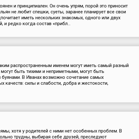
оянен и принципиален. Он очень упрям, порой это приносит
ельян не любит спешки, суеты, заранее планирует все свои
дпочитает иметь нескольких знакомых, одного или двух
, и редко когда состав «прибл...
аким распространенным именем могут иметь самый разный
и могут быть тихими и неприметными, могут быть
 буянами. В Иванах возможно сочетание самых
х качеств: силы и слабости, добра и жестокости,
рямы, хотя у родителей с ними нет особенных проблем. В
льно трудны, выбирая себе друзей, преследуют