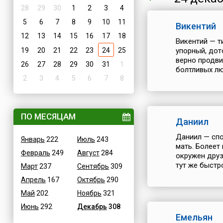
28
29
30
1
2
3
4
5
6
7
8
9
10
11
Викентий
12
13
14
15
16
17
18
Викентий — т
19
20
21
22
23
24
25
упорный, дот
верно продви
26
27
28
29
30
31
1
болтливых лю
2
3
4
5
6
7
8
ПО МЕСЯЦАМ
Даниил
Даниил — спо
Январь
222
Июль
243
мать. Болеет
Февраль
249
Август
284
окружен друз
тут же быстр
Март
237
Сентябрь
309
Апрель
167
Октябрь
290
Май
202
Ноябрь
321
Июнь
292
Декабрь
308
Емельян