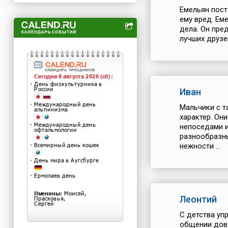
Емельян пост
ему вред. Ем
дела. Он пре
лучших друзей
Иван
Мальчики с т
характер. Он
непоседами и
разнообразны
нежности ...
Леонтий
С детства уп
общении дово