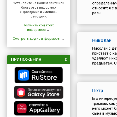
определенную
Установите на Вашем сайте или
блоге этот информер
относятся с 
«Праздники и именины
разн...
сегодня»
.
Получить код этого
информера
→
Смотреть другие информеры
→
Николай
Николай с де
пристает с к
уделяют Нико
ПРИЛОЖЕНИЯ
предметам. Ср
Петр
Его интересуе
трамваи, как
него может б
сына в музыка