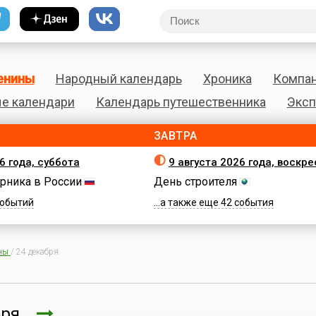
енины
Народный календарь
Хроника
Компа
е календари
Календарь путешественника
Эксп
ЗАВТРА
6 года, суббота
9 августа 2026 года, воскр
рника в России
День строителя
 событий
...а также еще 42 события
ны
/
24 декабря
бря