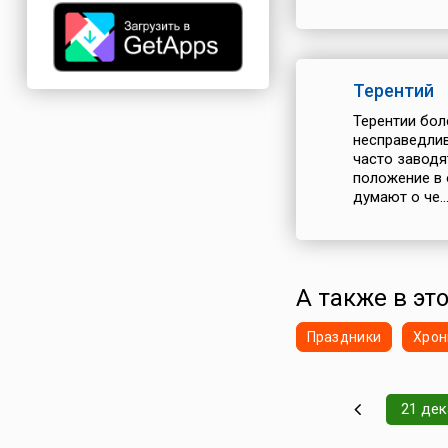
Терентий
Терентии бол
несправедлив
часто заводя
положение в 
думают о че..
А также в эт
Праздники
Хрон
21 де