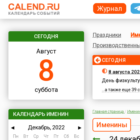
Журнал
Праздники
Им
СЕГОДНЯ
Производственны
Август
8
СЕГОДНЯ
8 августа 202
День физкульту
суббота
...а также еще 39
Главная страница
/
Имени
КАЛЕНДАРЬ ИМЕНИН
Именины
Декабрь, 2022
◀
▶
Пн
Вт
Ср
Чт
Пт
Сб
Вс
24 дека