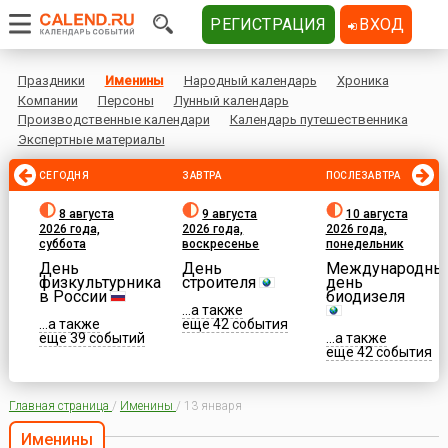
РЕГИСТРАЦИЯ
ВХОД
Праздники
Именины
Народный календарь
Хроника
Компании
Персоны
Лунный календарь
Производственные календари
Календарь путешественника
Экспертные материалы
СЕГОДНЯ
ЗАВТРА
ПОСЛЕЗАВТРА
8 августа
9 августа
10 августа
2026 года,
2026 года,
2026 года,
суббота
воскресенье
понедельник
День
День
Международны
физкультурника
строителя
день
в России
биодизеля
...а также
...а также
еще 42 события
еще 39 событий
...а также
еще 42 события
Главная страница
/
Именины
/
13 января
Именины