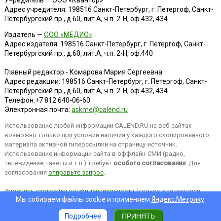
Адрес учредителя: 198516 Санкт-Петербург, г. Петергоф, Санкт-
Петербургский пр., д.60, лит.А, ч.п. 2-Н, оф.432, 434
Издатель —
ООО «МЕДИО»
Адрес издателя: 198516 Санкт-Петербург, г. Петергоф, Санкт-
Петербургский пр., д.60, лит.А, ч.п. 2-Н, оф.440
Главный редактор - Комарова Мария Сергеевна
Адрес редакции:
198516
Санкт-Петербург, г. Петергоф
,
Санкт-
Петербургский пр., д.60, лит.А, ч.п. 2-Н, оф.432, 434
Телефон:
+7 812 640-06-60
Электронная почта:
askme@calend.ru
Использование любой информации CALEND.RU на веб-сайтах
возможно только при условии наличия у каждого скопированного
материала активной гиперссылки на страницу-источник.
Использование информации сайта в оффлайн-СМИ (радио,
телевидение, газеты и т.п.) требует
особого согласования
. Для
согласования
отправьте запрос
.
Изменить настройки конфиденциальности
(только для жителей
Мы собираем файлы cookie и применяем
Яндекс.Метрику
.
EEA).
Подробнее
ПРИНЯТЬ