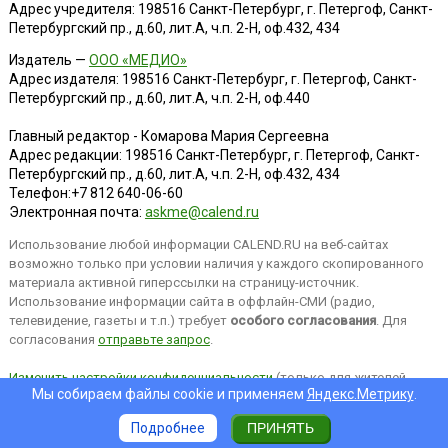
Адрес учредителя: 198516 Санкт-Петербург, г. Петергоф, Санкт-
Петербургский пр., д.60, лит.А, ч.п. 2-Н, оф.432, 434
Издатель —
ООО «МЕДИО»
Адрес издателя: 198516 Санкт-Петербург, г. Петергоф, Санкт-
Петербургский пр., д.60, лит.А, ч.п. 2-Н, оф.440
Главный редактор - Комарова Мария Сергеевна
Адрес редакции:
198516
Санкт-Петербург, г. Петергоф
,
Санкт-
Петербургский пр., д.60, лит.А, ч.п. 2-Н, оф.432, 434
Телефон:
+7 812 640-06-60
Электронная почта:
askme@calend.ru
Использование любой информации CALEND.RU на веб-сайтах
возможно только при условии наличия у каждого скопированного
материала активной гиперссылки на страницу-источник.
Использование информации сайта в оффлайн-СМИ (радио,
телевидение, газеты и т.п.) требует
особого согласования
. Для
согласования
отправьте запрос
.
Изменить настройки конфиденциальности
(только для жителей
Мы собираем файлы cookie и применяем
Яндекс.Метрику
.
EEA).
Подробнее
ПРИНЯТЬ