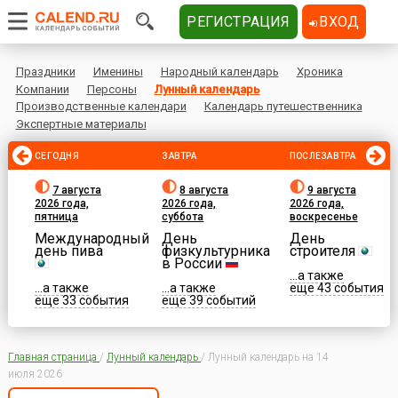
РЕГИСТРАЦИЯ
ВХОД
Праздники
Именины
Народный календарь
Хроника
Компании
Персоны
Лунный календарь
Производственные календари
Календарь путешественника
Экспертные материалы
СЕГОДНЯ
ЗАВТРА
ПОСЛЕЗАВТРА
7 августа
8 августа
9 августа
2026 года,
2026 года,
2026 года,
пятница
суббота
воскресенье
Международный
День
День
день пива
физкультурника
строителя
в России
...а также
...а также
...а также
еще 43 события
еще 33 события
еще 39 событий
Главная страница
/
Лунный календарь
/
Лунный календарь на 14
июля 2026