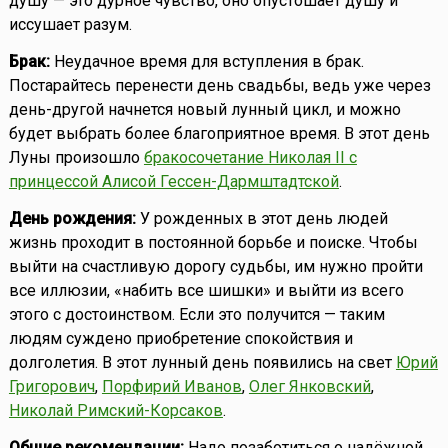
душу — это дурное чувство, оно опустошает душу и
иссушает разум.
Брак:
Неудачное время для вступления в брак.
Постарайтесь перенести день свадьбы, ведь уже через
день-другой начнется новый лунный цикл, и можно
будет выбрать более благоприятное время. В этот день
Луны произошло
бракосочетание Николая II с
принцессой Алисой Гессен-Дармштадтской
.
День рождения:
У рожденных в этот день людей
жизнь проходит в постоянной борьбе и поиске. Чтобы
выйти на счастливую дорогу судьбы, им нужно пройти
все иллюзии, «набить все шишки» и выйти из всего
этого с достоинством. Если это получится — таким
людям суждено приобретение спокойствия и
долголетия. В этот лунный день появились на свет
Юрий
Григорович
,
Порфирий Иванов
,
Олег Янковский
,
Николай Римский-Корсаков
.
Общие рекомендации:
Надо позаботиться о надёжной