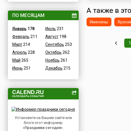
ВОВ
Дания
А также в это
Водные
ПО МЕСЯЦАМ
Египет
Именины
Хрони
Гастрономические
Зимбабве
Январь
178
Июль
231
Детские
Израиль
Февраль
211
Август
198
В честь икон
Индия
1
Март
214
Сентябрь
253
Дни памяти святых
Иордания
Апрель
228
Октябрь
262
Конституционные
Ирак
Май
265
Ноябрь
261
Культурные
Иран
Июнь
251
Декабрь
215
Масс-медийные
Ирландия
Молодежные
Исландия
Научно-технические
Испания
Независимые
Италия
Необычные
Йемен
Природные
Казахстан
Медицинские
Установите на Вашем сайте или
Камерун
блоге этот информер
Посты
Канада
«Праздники сегодня»
.