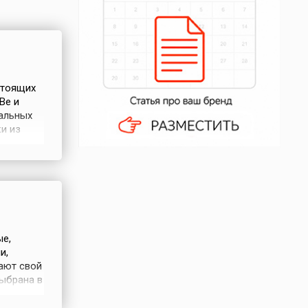
стоящих
Be и
альных
и из
аря
 Beatles
 1957
ые,
и,
ают свой
ыбрана в
лся
Zamboni),