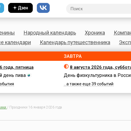
енины
Народный календарь
Хроника
Компа
е календари
Календарь путешественника
Эксп
ЗАВТРА
6 года, пятница
8 августа 2026 года, суббот
 день пива
День физкультурника в Росси
 события
...а также еще 39 событий
ики
/
Праздники 16 января 2026 года