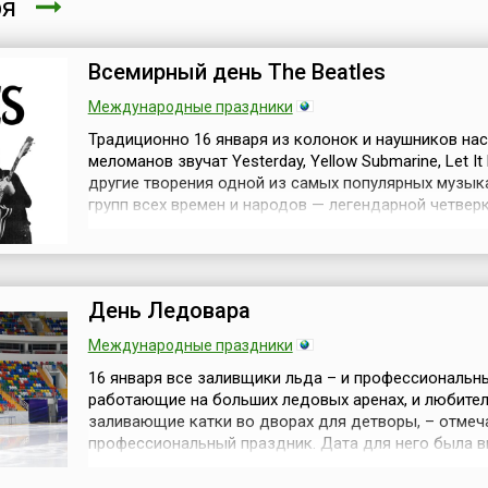
ря
Всемирный день The Beatles
Международные праздники
Традиционно 16 января из колонок и наушников на
меломанов звучат Yesterday, Yellow Submarine, Let It 
другие творения одной из самых популярных музык
групп всех времен и народов — легендарной четверк
Ливерпуля. С 2001 года по решению ЮНЕСКО 16 янв
отмечается Всемирный день The Beatles (англ. World
Day).Дата, конечно, выбрана не случайно. 16 января
года в Ли...
День Ледовара
Международные праздники
16 января все заливщики льда – и профессиональн
работающие на больших ледовых аренах, и любител
заливающие катки во дворах для детворы, – отмеч
профессиональный праздник. Дата для него была в
связи с тем, что именно 16 января в 1901 году роди
американский инженер Фрэнк Замбони (англ. Frank 