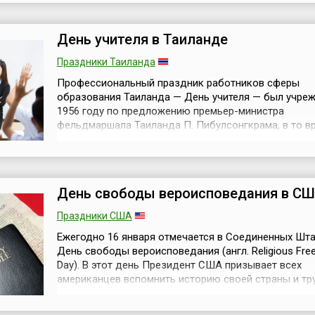
который изобрел ресурфейсер – ледовый комбайн 
восстановления льда н...
День учителя в Таиланде
Праздники Таиланда
Профессиональный праздник работников сферы
образования Таиланда — День учителя — был учреж
1956 году по предложению премьер-министра
фельдмаршала Таиланда П. Пибулсонгкрама, в то в
одновременно являющегося почетным председате
Совета директоров учительского комитета.Адресуя
приветствие всем учителям Таиланда, Пибулсонгкра
что учителя для всех без исключения — это люди, нес
День свободы вероисповедания в С
Праздники США
Ежегодно 16 января отмечается в Соединенных Шта
День свободы вероисповедания (англ. Religious Fr
Day). В этот день Президент США призывает всех
американцев вспомнить историю своей страны и тр
борьбы за гражданские права на свободу исповед
различных религий, а также отметить эту дату