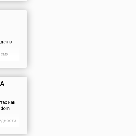
для
ден в
ремя
лем
м сказал,
у...
ША
тах как
eedom
удности
ания