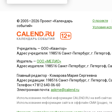
Нигерия
Нидерланды
Новая Зеландия
О проекте
© 2005—2026 Проект «Календарь
Норвегия
событий»
Условия исп
ОАЭ
Оман
Пакистан
Учредитель — ООО «Квантор»
Палестина
Адрес учредителя: 198516 Санкт-Петербург, г. Петергоф, Са
Панама
Издатель —
ООО «МЕДИО»
Перу
Адрес издателя: 198516 Санкт-Петербург, г. Петергоф, Санк
Польша
Главный редактор - Комарова Мария Сергеевна
Португалия
Адрес редакции:
198516
Санкт-Петербург, г. Петергоф
,
Са
Телефон:
+7 812 640-06-60
Румыния
Электронная почта:
askme@calend.ru
США
Использование любой информации CALEND.RU на веб-сайтах 
Саудовская Аравия
Использование информации сайта в оффлайн-СМИ (радио, тел
Сербия