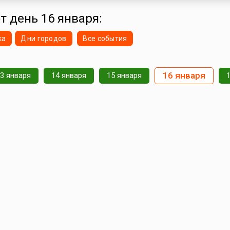
соответствующими мероприятиями в семьях, в школ
высших учебных заведениях, в бизнес-учреж...
т день 16 января:
ка
Дни городов
Все события
16 января
3 января
14 января
15 января