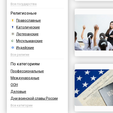
Азербайджан
Все государства
Албания
Религиозные
Аргентина
Православные
Армения
Католические
Афганистан
Лютеранские
Багамы
Мусульманские
Бахрейн
Иудейские
Бельгия
Буддийские
Все религии
Болгария
Индуизм
По категориям
Босния
Бахаи
Профессиональные
Бразилия
Зороастризм
Международные
Великобритания
Славянские
ООН
Венгрия
Языческие
Деловые
Вьетнам
Дни воинской славы России
Германия
Армейские
Все категории
Греция
Величественные
Грузия