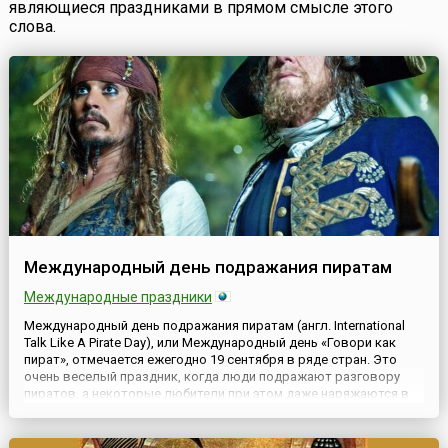
являющиеся праздниками в прямом смысле этого
слова.
Международный день подражания пиратам
Международные праздники
Международный день подражания пиратам (англ. International
Talk Like A Pirate Day), или Международный день «Говори как
пират», отмечается ежегодно 19 сентября в ряде стран. Это
очень веселый праздник, когда люди подражают разговору
пиратов, а некоторые любители при этом даже наряжаются в
пиратские костюмы.Идея создания и, так сказать, концепция
данного праздника принадлежит американцам Джону Б...