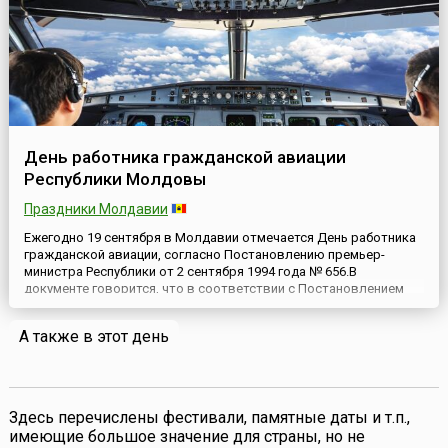
День работника гражданской авиации
Республики Молдовы
Праздники Молдавии
Ежегодно 19 сентября в Молдавии отмечается День работника
гражданской авиации, согласно Постановлению премьер-
министра Республики от 2 сентября 1994 года № 656.В
документе говорится, что в соответствии с Постановлением
Парламента Республики Молдова № 433-XII от 26 декабря 1990
года, в связи с 50-летней годовщиной создания в республике
А также в этот день
авиационной группы гражданской авиации для выполнения
регул...
Здесь перечислены фестивали, памятные даты и т.п.,
имеющие большое значение для страны, но не