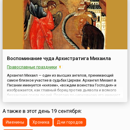
Воспоминание чуда Архистратига Михаила
Православные праздники
Архангел Михаил — один из высших ангелов, принимающий
самое близкое участие в судьбах Церкви. Архангел Михаил в
Писании именуется «князем», «вождем воинства Господня» и
изображается, как главный борец против дьявола и всякого
беззакония среди людей. Поэтому по-церковному его именуют
«архистратиг», то есть, старший воин, вождь.Церковь почитает
архангела Михаила как защитника веры и борца против...
А также в этот день 19 сентября:
Именины
Хроника
Дни городов