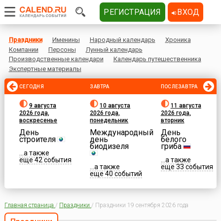
РЕГИСТРАЦИЯ
ВХОД
Праздники
Именины
Народный календарь
Хроника
Компании
Персоны
Лунный календарь
Производственные календари
Календарь путешественника
Экспертные материалы
СЕГОДНЯ
ЗАВТРА
ПОСЛЕЗАВТРА
9 августа
10 августа
11 августа
2026 года,
2026 года,
2026 года,
воскресенье
понедельник
вторник
День
Международный
День
строителя
день
белого
биодизеля
гриба
...а также
еще 42 события
...а также
...а также
еще 33 события
еще 40 событий
Главная страница
/
Праздники
/
Праздники 19 сентября 2026 года