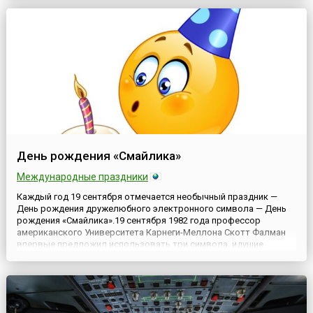
самому известному оружейнику современности — Михаилу
Тимофеевичу К...
День рождения «Смайлика»
Международные праздники
Каждый год 19 сентября отмечается необычный праздник —
День рождения дружелюбного электронного символа — День
рождения «Смайлика».19 сентября 1982 года профессор
американского Университета Карнеги-Меллона Скотт Фалман
впервые предложил использовать три символа, идущие
подряд, — двоеточие, дефис и закрывающую скобку, для
обозначения «улыбающегося лица» в тексте, который
набирается на компьютере...