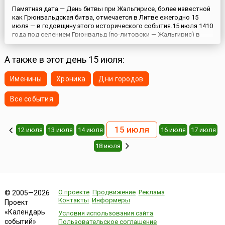
Памятная дата — День битвы при Жальгирисе, более известной
как Грюнвальдская битва, отмечается в Литве ежегодно 15
июля — в годовщину этого исторического события.15 июля 1410
года под селением Грюнвальд (по-литовски — Жальгирис) в
Восточной Пруссии объединенное польско-литовское войско
разгромило рыцарей Тевтонского ордена. Польский король
А также в этот день 15 июля:
Владислав II Ягелло, ранее правивший в Вильно и зв...
Именины
Хроника
Дни городов
Все события
15 июля
12 июля
13 июля
14 июля
16 июля
17 июля
18 июля
О проекте
Продвижение
Реклама
© 2005—2026
Контакты
Информеры
Проект
«Календарь
Условия использования сайта
событий»
Пользовательское соглашение