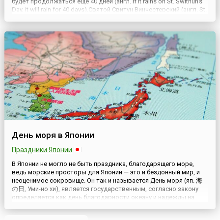
будет продолжаться еще 40 дней (англ. If it rains on St. Swithun's
Day, it will rain for 40 days).Святой Свитун Винчестерский (англ. St.
Swithun of Winchester) — английский епископ, известный своими
благотворительными под...
День моря в Японии
Праздники Японии
В Японии не могло не быть праздника, благодарящего море,
ведь морские просторы для Японии — это и бездонный мир, и
неоценимое сокровище. Он так и называется День моря (яп. 海
の日, Уми-но хи), является государственным, согласно закону
определяется как день благодарности океану и надежды на
процветание морской страны и отмечается в третий
понедельник июля.Отрезанная от больших материков Охотским