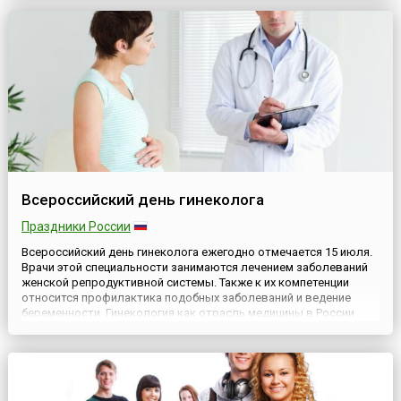
и побыть собой – не торопясь, с чувством, с толком, с
расстановко...
Всероссийский день гинеколога
Праздники России
Всероссийский день гинеколога ежегодно отмечается 15 июля.
Врачи этой специальности занимаются лечением заболеваний
женской репродуктивной системы. Также к их компетенции
относится профилактика подобных заболеваний и ведение
беременности. Гинекология как отрасль медицины в России
стала развиваться при Петре I. Среди его многочисленных
указов есть и связанные с регламентированием деятельности
п...