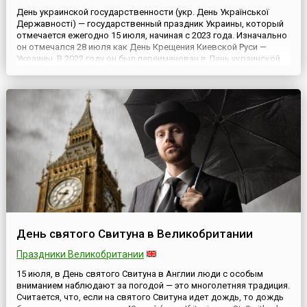
День украинской государственности (укр. День Української
Державності) — государственный праздник Украины, который
отмечается ежегодно 15 июля, начиная с 2023 года. Изначально
он отмечался 28 июля как День Крещения Киевской Руси —
Украины. В 2022 году он был переименован в День украинской
государственности, а в 2023 году, в связи с реформой
церковного календаря в стране, его празднование перенесли ...
День святого Свитуна в Великобритании
Праздники Великобритании
15 июля, в День святого Свитуна в Англии люди с особым
вниманием наблюдают за погодой — это многолетняя традиция.
Считается, что, если на святого Свитуна идет дождь, то дождь