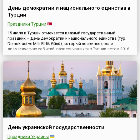
День демократии и национального единства в
Турции
Праздники Турции
15 июля в Турции отмечается важный государственный
праздник – День демократии и национального единства (тур.
Demokrasi ve Milli Birlik Günü), который появился после
драматических событий, развернувшихся в Турции летом 2016
года.В этот день в 2016 году в Турции произошла попытка
военного переворота. Недовольная политикой Президента
Турции Реджепа Тайипа Эрдогана часть военных организовала и
нач...
День украинской государственности
Праздники Украины