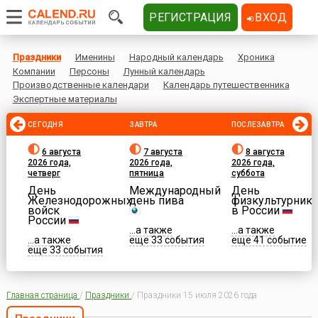
РЕГИСТРАЦИЯ
ВХОД
Праздники
Именины
Народный календарь
Хроника
Компании
Персоны
Лунный календарь
Производственные календари
Календарь путешественника
Экспертные материалы
СЕГОДНЯ
ЗАВТРА
ПОСЛЕЗАВТРА
6 августа
7 августа
8 августа
2026 года,
2026 года,
2026 года,
четверг
пятница
суббота
День
Международный
День
Железнодорожных
день пива
физкультурника
войск
в России
России
...а также
...а также
...а также
еще 33 события
еще 41 событие
еще 33 события
Главная страница
/
Праздники
/
Праздники 15 июля 2026 года