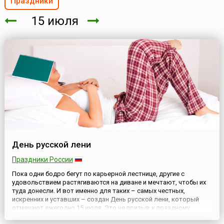
Праздники
15 июля
День русской лени
Праздники России
Пока одни бодро бегут по карьерной лестнице, другие с
удовольствием растягиваются на диване и мечтают, чтобы их
туда донесли. И вот именно для таких – самых честных,
искренних и уставших – создан День русской лени, который
отмечают ежегодно 15 июля. Это не призыв к праздному
безделью, а повод отключить будильники, забыть о дедлайнах