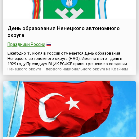
День образования Ненецкого автономного
округа
Праздники России
Ежегодно 15 июля в России отмечается День образования
Ненецкого автономного округа (НАО). Именно в этот день в
1929 году Президиум ВЦИК РСФСР принял решение о создании
Ненецкого округа – первого национального округа на Крайнем
Севере страны.Административный центр округа – город
Нарьян-Мар (с 1932 года), изначально столицей региона было
село Тельвиска. НАО расположен на северо-востоке европ...