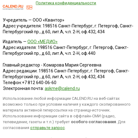
Политика конфиденциальности
Учредитель — ООО «Квантор»
Адрес учредителя: 198516 Санкт-Петербург, г. Петергоф, Санкт-
Петербургский пр., д.60, лит.А, ч.п. 2-Н, оф.432, 434
Издатель —
ООО «МЕДИО»
Адрес издателя: 198516 Санкт-Петербург, г. Петергоф, Санкт-
Петербургский пр., д.60, лит.А, ч.п. 2-Н, оф.440
Главный редактор - Комарова Мария Сергеевна
Адрес редакции:
198516
Санкт-Петербург, г. Петергоф
,
Санкт-
Петербургский пр., д.60, лит.А, ч.п. 2-Н, оф.432, 434
Телефон:
+7 812 640-06-60
Электронная почта:
askme@calend.ru
Использование любой информации CALEND.RU на веб-сайтах
возможно только при условии наличия у каждого скопированного
материала активной гиперссылки на страницу-источник.
Использование информации сайта в оффлайн-СМИ (радио,
телевидение, газеты и т.п.) требует
особого согласования
. Для
согласования
отправьте запрос
.