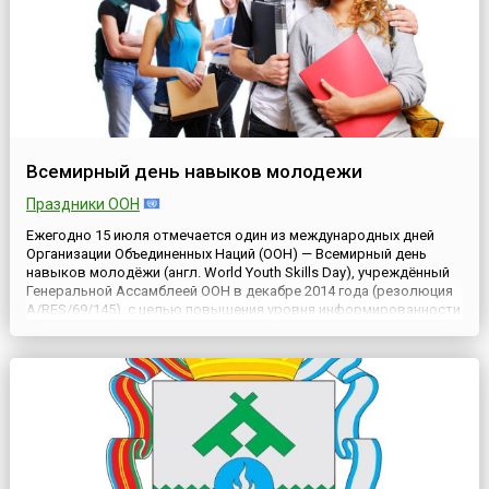
Всемирный день навыков молодежи
Праздники ООН
Ежегодно 15 июля отмечается один из международных дней
Организации Объединенных Наций (ООН) — Всемирный день
навыков молодёжи (англ. World Youth Skills Day), учреждённый
Генеральной Ассамблеей ООН в декабре 2014 года (резолюция
A/RES/69/145), с целью повышения уровня информированности
о важности инвестирования в развитие навыков молодёжи,
улучшения социально-экономических условий для молодых
людей...