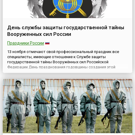
День службы защиты государственной тайны
Вооруженных сил России
Праздники России
13 ноября отмечают свой профессиональный праздник все
специалисты, имеющие отношение к Службе защиты
государственной тайны Вооружённых сил Российской
Федерации.День празднования годовщины создания этой
Службы установлен Приказом Министра обороны РФ от 18
декабря 2020 года № 698, в соответствии с подпунктом 26.1
Положения о Министерстве обороны РФ, утверждённого
Указом Президента России от 16 а...