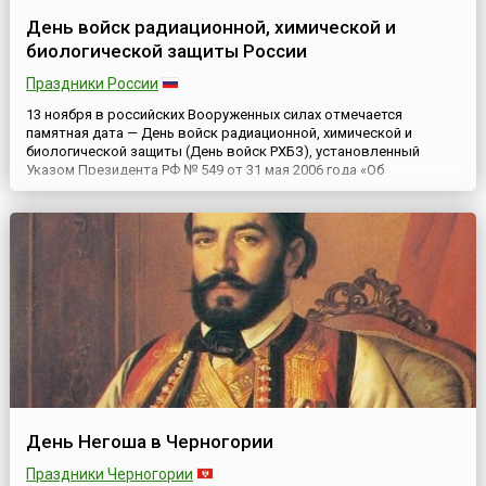
День войск радиационной, химической и
биологической защиты России
Праздники России
13 ноября в российских Вооруженных силах отмечается
памятная дата — День войск радиационной, химической и
биологической защиты (День войск РХБЗ), установленный
Указом Президента РФ № 549 от 31 мая 2006 года «Об
установлении профессиональных праздников и памятных дней
в Вооруженных силах РФ».Военные химики появились в русской
армии ещё в период Первой мировой войны (1914-1918), когда
воюющие го...
День Негоша в Черногории
Праздники Черногории