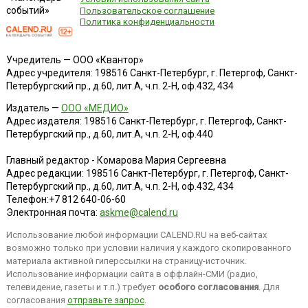
событий»
Пользовательское соглашение
Политика конфиденциальности
Учредитель — ООО «Квантор»
Адрес учредителя: 198516 Санкт-Петербург, г. Петергоф, Санкт-
Петербургский пр., д.60, лит.А, ч.п. 2-Н, оф.432, 434
Издатель —
ООО «МЕДИО»
Адрес издателя: 198516 Санкт-Петербург, г. Петергоф, Санкт-
Петербургский пр., д.60, лит.А, ч.п. 2-Н, оф.440
Главный редактор - Комарова Мария Сергеевна
Адрес редакции:
198516
Санкт-Петербург, г. Петергоф
,
Санкт-
Петербургский пр., д.60, лит.А, ч.п. 2-Н, оф.432, 434
Телефон:
+7 812 640-06-60
Электронная почта:
askme@calend.ru
Использование любой информации CALEND.RU на веб-сайтах
возможно только при условии наличия у каждого скопированного
материала активной гиперссылки на страницу-источник.
Использование информации сайта в оффлайн-СМИ (радио,
телевидение, газеты и т.п.) требует
особого согласования
. Для
согласования
отправьте запрос
.