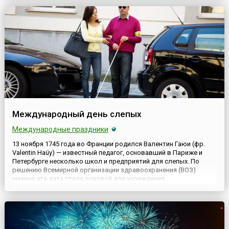
Таиланда, Сингапура, Великобритании и США (позднее к Д...
Международный день слепых
Международные праздники
13 ноября 1745 года во Франции родился Валентин Гаюи (фр.
Valentin Haüy) — известный педагог, основавший в Париже и
Петербурге несколько школ и предприятий для слепых. По
решению Всемирной организации здравоохранения (ВОЗ)
именно эта дата стала основой для учреждения
Международного дня слепых (англ. International Day of the Blind),
главная цель которого — привлечение внимания широкой
общественност...