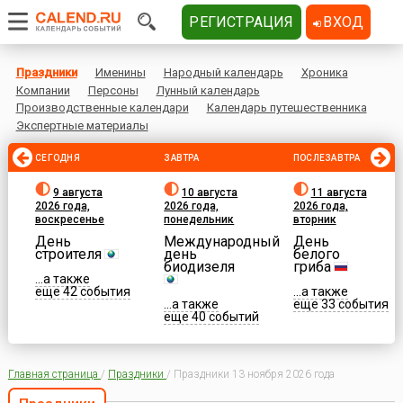
РЕГИСТРАЦИЯ
ВХОД
Праздники
Именины
Народный календарь
Хроника
Компании
Персоны
Лунный календарь
Производственные календари
Календарь путешественника
Экспертные материалы
СЕГОДНЯ
ЗАВТРА
ПОСЛЕЗАВТРА
9 августа
10 августа
11 августа
2026 года,
2026 года,
2026 года,
воскресенье
понедельник
вторник
День
Международный
День
строителя
день
белого
биодизеля
гриба
...а также
еще 42 события
...а также
...а также
еще 33 события
еще 40 событий
Главная страница
/
Праздники
/
Праздники 13 ноября 2026 года