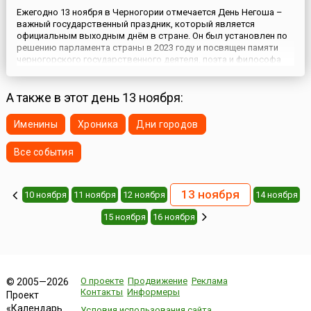
Ежегодно 13 ноября в Черногории отмечается День Негоша –
важный государственный праздник, который является
официальным выходным днём в стране. Он был установлен по
решению парламента страны в 2023 году и посвящен памяти
черногорского государственного деятеля, поэта и философа
Петра Петровича Негоша, который является ключевой фигурой
в истории страны и символом культурного наследия
Черногории.П...
А также в этот день 13 ноября:
Именины
Хроника
Дни городов
Все события
13 ноября
10 ноября
11 ноября
12 ноября
14 ноября
15 ноября
16 ноября
О проекте
Продвижение
Реклама
© 2005—2026
Контакты
Информеры
Проект
«Календарь
Условия использования сайта