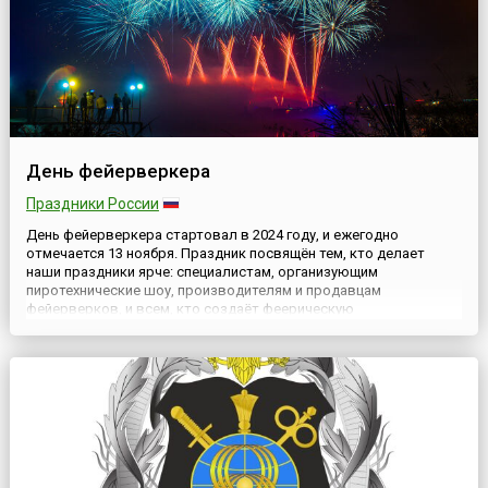
День фейерверкера
Праздники России
День фейерверкера стартовал в 2024 году, и ежегодно
отмечается 13 ноября. Праздник посвящён тем, кто делает
наши праздники ярче: специалистам, организующим
пиротехнические шоу, производителям и продавцам
фейерверков, и всем, кто создаёт феерическую
атмосферу.Истоки праздникаДень фейерверкера появился
благодаря энтузиазму специализированного магазина
пиротехники Фейерверки «Дядя Гриша», который а...