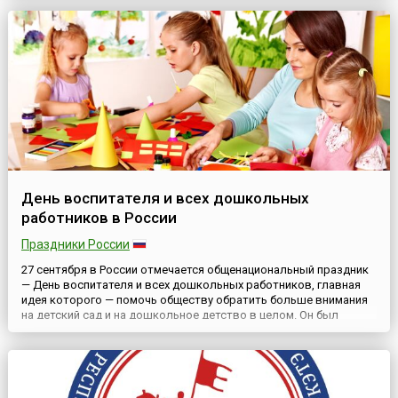
пропаганда туризма, освещение его вклада в...
День воспитателя и всех дошкольных
работников в России
Праздники России
27 сентября в России отмечается общенациональный праздник
— День воспитателя и всех дошкольных работников, главная
идея которого — помочь обществу обратить больше внимания
на детский сад и на дошкольное детство в целом. Он был
учреждён по инициативе ряда российских педагогических
изданий в 2004 году и поддержан авторами многих базовых
дошкольных программ, педагогами детских садов и
родителями....