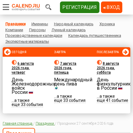
РЕГИСТРАЦИЯ
ВХОД
Праздники
Именины
Народный календарь
Хроника
Компании
Персоны
Лунный календарь
Производственные календари
Календарь путешественника
Экспертные материалы
СЕГОДНЯ
ЗАВТРА
ПОСЛЕЗАВТРА
6 августа
7 августа
8 августа
2026 года,
2026 года,
2026 года,
четверг
пятница
суббота
День
Международный
День
Железнодорожных
день пива
физкультурника
войск
в России
России
...а также
...а также
...а также
еще 33 события
еще 41 событие
еще 33 события
Главная страница
/
Праздники
/
Праздники 27 сентября 2026 года