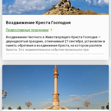
Воздвижение Креста Господня
Православные праздники
Воздвижение Честного и Животворящего Креста Господня —
двунадесятый праздник, отмечаемый 27 сентября, установлен в
память обретения и воздвижения Креста, на котором распяли
Христа. Это знаменательное событие произошло при
императоре Константине Великом, который первым из римских
императоров прекратил гонения на
христиан.Равноапостольный император Константин,
содействием Божиим одержавший в тре...