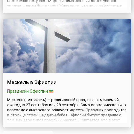
постепенно вступают Мороз и Зима.Заканчивается уборка
урожая — люди благодарят Живу за то, что не дала умереть с
голоду, а послала плодородие на Землю. Духи Предков с этого
дня не опускаются на землю. Птицы улетают ...
Мескель в Эфиопии
Праздники Эфиопии
Мескель (амх. መስቀል) — религиозный праздник, отмечаемый
ежегодно 27 сентября или 28 сентября. Само слово «мескель» в
переводе с амхарского означает «крест». Праздник проводится
в столице страны Аддис-Абебе.В Эфиопии бытует предание о
том, как зародился праздник Мескель. Считается, что в этот
день Елене, матери императора Византии Константина, после
долгих поисков удалось осуществить самое завет...