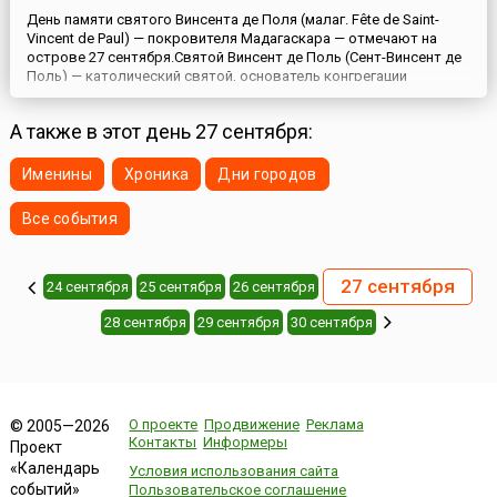
День памяти святого Винсента де Поля (малаг. Fête de Saint-
Vincent de Paul) — покровителя Мадагаскара — отмечают на
острове 27 сентября.Святой Винсент де Поль (Сент-Винсент де
Поль) — католический святой, основатель конгрегации
лазаристов и конгрегации дочерей милосердия. Он родился в
1581 году в крестьянской семье. Был рукоположен
А также в этот день 27 сентября:
священником в возрасте до 20 лет. Пять лет спустя, во врем...
Именины
Хроника
Дни городов
Все события
27 сентября
24 сентября
25 сентября
26 сентября
28 сентября
29 сентября
30 сентября
О проекте
Продвижение
Реклама
© 2005—2026
Контакты
Информеры
Проект
«Календарь
Условия использования сайта
событий»
Пользовательское соглашение