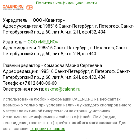
Политика конфиденциальности
Учредитель — ООО «Квантор»
Адрес учредителя: 198516 Санкт-Петербург, г. Петергоф, Санкт-
Петербургский пр., д.60, лит.А, ч.п. 2-Н, оф.432, 434
Издатель —
ООО «МЕДИО»
Адрес издателя: 198516 Санкт-Петербург, г. Петергоф, Санкт-
Петербургский пр., д.60, лит.А, ч.п. 2-Н, оф.440
Главный редактор - Комарова Мария Сергеевна
Адрес редакции:
198516
Санкт-Петербург, г. Петергоф
,
Санкт-
Петербургский пр., д.60, лит.А, ч.п. 2-Н, оф.432, 434
Телефон:
+7 812 640-06-60
Электронная почта:
askme@calend.ru
Использование любой информации CALEND.RU на веб-сайтах
возможно только при условии наличия у каждого скопированного
материала активной гиперссылки на страницу-источник.
Использование информации сайта в оффлайн-СМИ (радио,
телевидение, газеты и т.п.) требует
особого согласования
. Для
согласования
отправьте запрос
.