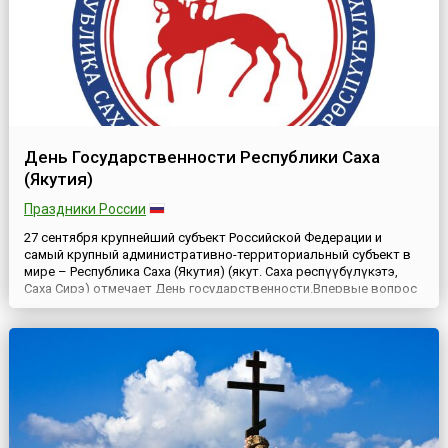
День Государственности Республики Саха
(Якутия)
Праздники России
27 сентября крупнейший субъект Российской Федерации и
самый крупный административно-территориальный субъект в
мире – Республика Саха (Якутия) (якут. Саха Өрөспүүбүлүкэтэ,
Саха Сирэ) отмечает День государственности.Впервые вопрос
о становлении государственности Якутии через определение
статуса в составе России был поднят в начале 1920-х годов. В
тот исторический период идея предоставления Якути...