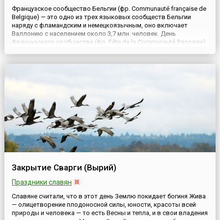
Французское сообщество Бельгии (фр. Communauté française de
Belgique) — это одно из трех языковых сообществ Бельгии
наряду с фламандским и немецкоязычным, оно включает
Валлонию с населением около 3,7 млн. человек. День
французского сообщества (фр. Fête de la Communauté française),
празднуемый 27 сентября всем франкоговорящим населением
Бельгии (то есть валлонами), отмечается в годовщину событи...
Закрытие Сварги (Вырий)
Праздники славян
Славяне считали, что в этот день Землю покидает богиня Жива
— олицетворение плодоносной силы, юности, красоты всей
природы и человека — то есть Весны и тепла, и в свои владения