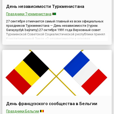
День независимости Туркменистана
Праздники Туркменистана
27 сентября отмечается самый главный из всех официальных
праздников Туркменистана — День независимости (туркм.
Garaşsyzlyk baýramy).27 октября 1991 года Верховный совет
Туркменской Советской Социалистической республики принял
Конституционный Закон «О независимости и основах
государственного устройства Туркменистана». Данным
законом в границах территории Туркменской ССР было
провозглашено незав...
День французского сообщества в Бельгии
Праздники Бельгии