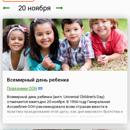
20 ноября
Всемирный день ребенка
Праздники ООН
Всемирный день ребенка (англ. Universal Children's Day)
отмечается ежегодно 20 ноября. В 1954 году Генеральная
Ассамблея ООН рекомендовала всем странам ввести в
практику празднование этой даты, как дня мирового братства и
взаимопонимания детей, посвященного деятельности,
направленной на обеспечение благополучия детей во всем
мире. ООН предложила правительствам праздновать этот день