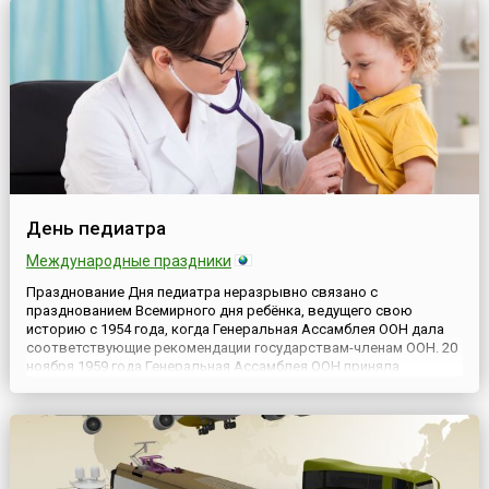
в любой из ...
День педиатра
Международные праздники
Празднование Дня педиатра неразрывно связано с
празднованием Всемирного дня ребёнка, ведущего свою
историю с 1954 года, когда Генеральная Ассамблея ООН дала
соответствующие рекомендации государствам-членам ООН. 20
ноября 1959 года Генеральная Ассамблея ООН приняла
Декларацию прав ребёнка. Этот документ, принятие которого
стало логическим продолжением принятия в 1948 году
Всеобщей декларации пр...