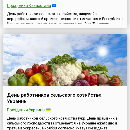
Праздники Казахстана
День работников сельского хозяйства, пищевой и
перерабатывающей промышленности отмечается в Республике
Казахстан каждое третье воскресенье ноября. Традиция
отмечать профессиональный праздник работников
сельскохозяйственной отрасли в этот день сохранилась еще с
советских времен, когда Указом Президиума Верховного
Совета СССР в 1988 году третье воскресенье ноября стало
Днём работников сельского ...
День работников сельского хозяйства
Украины
Праздники Украины
День работников сельского хозяйства (укр. День працівників
сільського господарства) отмечается на Украине ежегодно в
третье воскресенье ноября согласно Указу Президента