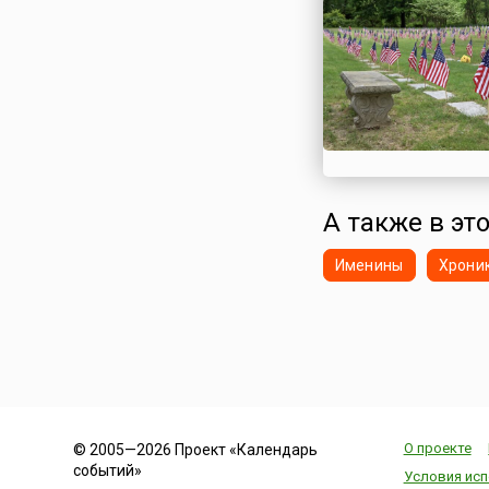
Сирия
Словакия
Словения
Таджикистан
Таиланд
Тунис
Туркменистан
Турция
А также в это
Узбекистан
Именины
Хрони
Украина
Финляндия
Франция
Хорватия
Черногория
Чехия
Швейцария
О проекте
© 2005—2026 Проект «Календарь
событий»
Швеция
Условия исп