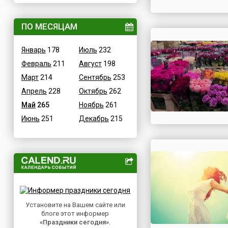
ВОВ
Дания
Водные
ПО МЕСЯЦАМ
Египет
Гастрономические
Зимбабве
Январь
178
Июль
232
Детские
Израиль
Февраль
211
Август
198
В честь икон
Индия
Март
214
Сентябрь
253
Дни памяти святых
Иордания
Апрель
228
Октябрь
262
Конституционные
Ирак
Май
265
Ноябрь
261
Культурные
Иран
Июнь
251
Декабрь
215
Масс-медийные
Ирландия
Молодежные
Исландия
Научно-технические
Испания
Независимые
Италия
Необычные
Йемен
Природные
Казахстан
Медицинские
Установите на Вашем сайте или
Камерун
блоге этот информер
Посты
Канада
«Праздники сегодня»
.