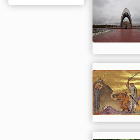
Нигерия
Нидерланды
Новая Зеландия
Норвегия
ОАЭ
Оман
Пакистан
Палестина
Панама
Перу
Польша
Португалия
Румыния
США
Саудовская Аравия
Сербия