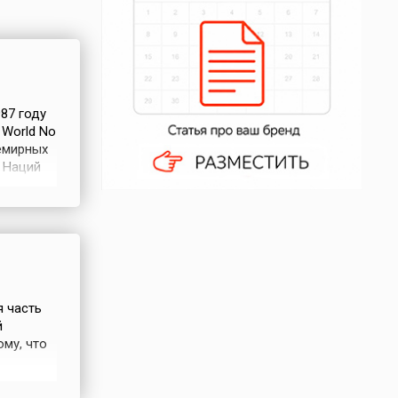
87 году
 World No
семирных
 Наций
к
но
я часть
й
му, что
 светлая