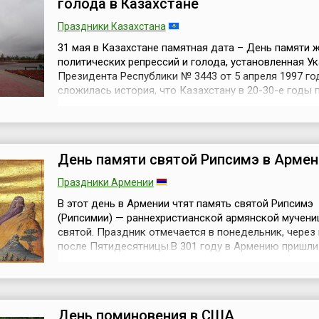
голода в Казахстане
Праздники Казахстана
31 мая в Казахстане памятная дата – День памяти 
политических репрессий и голода, установленная У
Президента Республики № 3443 от 5 апреля 1997 го
сложилась история, что Казахстану в 20-30-е годы
столетия помимо пережитого вместе со всей стран
страшного и тяжёлого периода голодных лет и поли
репрессий, выпала печальная участь стать особым 
системе ...
День памяти святой Рипсимэ в Армен
Праздники Армении
В этот день в Армении чтят память святой Рипсимэ
(Рипсимии) — раннехристианской армянской мучени
святой. Праздник отмечается в понедельник, через
после Пятидесятницы.В 301 году в Армению пришли
христианских дев, бежавших из Рима вследствие го
христиан. Покоренный красотой одной из них, девы
имени Рипсимэ, царь Трдат III пожелал овладеть ею
девы, заявившей, что о...
День поминовения в США