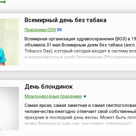
Всемирный день без табака
Праздники ООН
Всемирная организация здравоохранения (ВОЗ) в 19
объявила 31 мая Всемирным днем без табака (англ.
Tobacco Day), который сегодня входит в систему в
и международных дней Организации Объединенных
(ООН), с целью привлечения глобального внимания 
табачной эпидемии и ее смертельным
последствиям.Ежегодно ВОЗ и партнеры повсемест
отмечают этот День для широкого информи...
День блондинок
Международные праздники
Самая яркая, самая заметная и самая светлоголова
человечества ежегодно отмечает свой собственны
праздник в последний день весны. Может быть пото
права белокурых дам, как они гневно утверждают,
незаслуженно попираются буквально по всему миру,
дата 31 мая объявлена Днём блондинок. Согласно