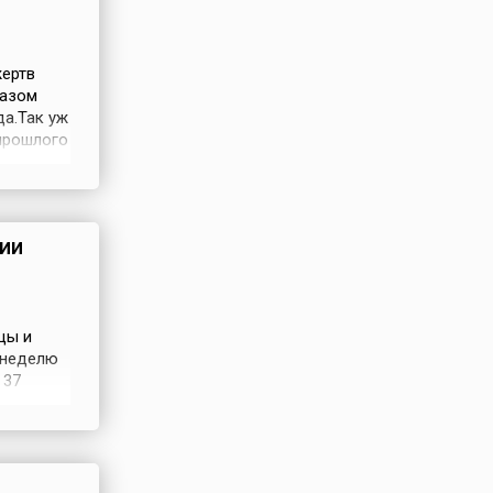
жертв
казом
да.Так уж
 прошлого
ой
тических
местом в
ии
цы и
 неделю
 37
нений на
 по
. Отказ