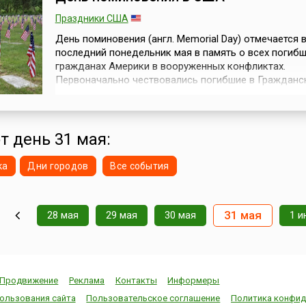
Праздники США
День поминовения (англ. Memorial Day) отмечается 
последний понедельник мая в память о всех погиб
гражданах Америки в вооруженных конфликтах.
Первоначально чествовались погибшие в Гражданс
войне, но теперь это — День поминовения всех пог
всех войнах. В этот день проводятся специальные
церемонии на кладбищах, в церквях и других обще
местах. Миллионы американцев возл...
т день 31 мая:
ка
Дни городов
Все события
31 мая
28 мая
29 мая
30 мая
1 и
Продвижение
Реклама
Контакты
Информеры
ользования сайта
Пользовательское соглашение
Политика конфид