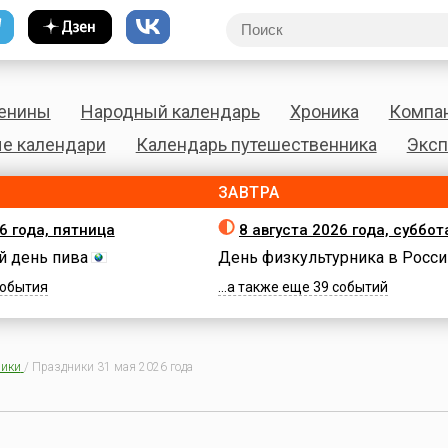
енины
Народный календарь
Хроника
Компа
е календари
Календарь путешественника
Эксп
ЗАВТРА
6 года, пятница
8 августа 2026 года, суббот
 день пива
День физкультурника в Росси
 события
...а также еще 39 событий
ики
/
Праздники 31 мая 2026 года