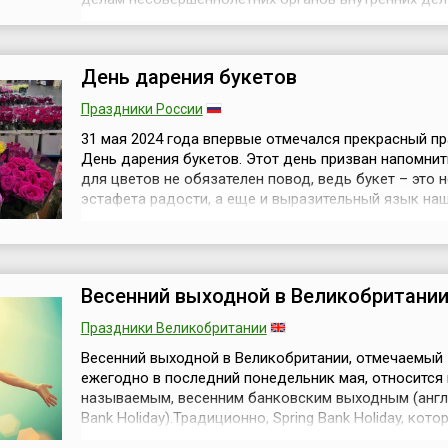
Российской Федерации произошло в декабре 2003 
когда Министр Внутренних Дел РФ подписал
соответствующий Приказ.Этот праздник ведёт сво
День дарения букетов
историю с даты 31 мая 1935 года, когда было прин
Поста...
Праздники России
31 мая 2024 года впервые отмечался прекрасный п
День дарения букетов. Этот день призван напомнит
для цветов не обязателен повод, ведь букет – это 
эстафета радости, а еще и выразительный язык на
чувств. Идея праздника возникла в AzaliaNow –
гипермаркете цветов, подарков и декора: – Люди д
цветы очень давно, кто-то ждет повод, кто-то дейс
импульсивно. Про...
Весенний выходной в Великобритани
Праздники Великобритании
Весенний выходной в Великобритании, отмечаемый
ежегодно в последний понедельник мая, относится к
называемым, весенним банковским выходным (англ.
Bank Holiday).Традиционно, Spring Bank Holiday, кото
иногда называют Днём весны, можно с полным пра