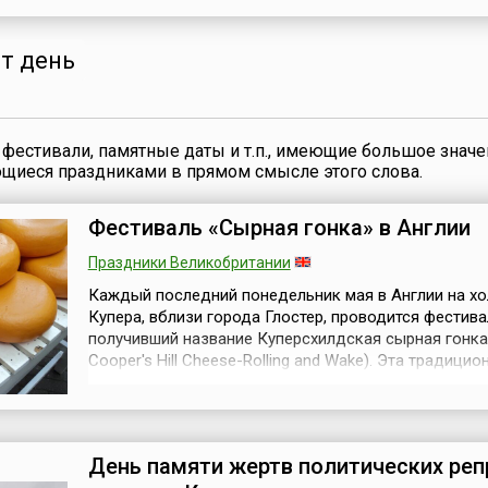
назвать праздником цветов, потому что накануне п
дома и улицы Англии украшаются гирляндами из ве
цветов. Утром на улица...
от день
фестивали, памятные даты и т.п., имеющие большое значе
ющиеся праздниками в прямом смысле этого слова.
Фестиваль «Сырная гонка» в Англии
Праздники Великобритании
Каждый последний понедельник мая в Англии на х
Купера, вблизи города Глостер, проводится фестива
получивший название Куперсхилдская сырная гонка 
Cooper's Hill Cheese-Rolling and Wake). Эта традицио
развлекательное мероприятие ежегодно собирает с
азартных людей, любителей экстремальных
развлечений.Несмотря на сформированное в массо
сознании людей представление о сдержан...
День памяти жертв политических реп