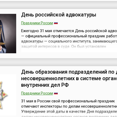
официальной версии происхождения праздника, ег
инициаторами выступили американские ...
День российской адвокатуры
Праздники России
Ежегодно 31 мая отмечается День российской адв
— официальный профессиональный праздник работ
адвокатуры — социального института, занимающег
защитой интересов в суде. Он был установлен
Постановлением Правительства РФ № 958 от 25 ию
года.Адвокатура — это важнейший институт россий
правовой системы и неотъемлемый элемент
судопроизводства. В своей работе адвокаты, прежде
День образования подразделений по
несовершеннолетних в системе орган
внутренних дел РФ
Праздники России
31 мая в России свой профессиональный праздник
отмечают инспекторы по делам несовершеннолетни
Утверждение этой даты в качестве Дня подразделе
делам несовершеннолетних органов внутренних дел