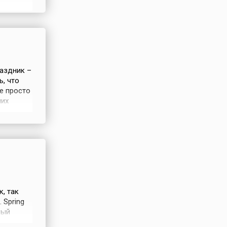
года,
ю
ято
раздник –
ь, что
не просто
ших
арят
твует
и
, так
 Spring
рый
вом