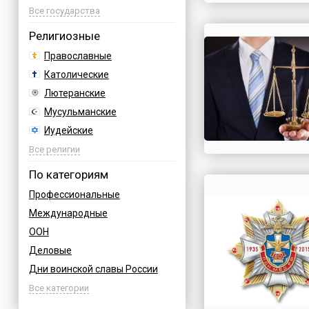
Азербайджан
Все государства
Албания
Религиозные
Аргентина
Православные
Армения
Католические
Афганистан
Лютеранские
Багамы
Мусульманские
Бахрейн
Иудейские
Бельгия
Буддийские
Все религии
Болгария
Индуизм
По категориям
Босния
Бахаи
Профессиональные
Бразилия
Зороастризм
Международные
Великобритания
Славянские
ООН
Венгрия
Языческие
Деловые
Вьетнам
Дни воинской славы России
Германия
Армейские
Все категории
Греция
Величественные
Грузия