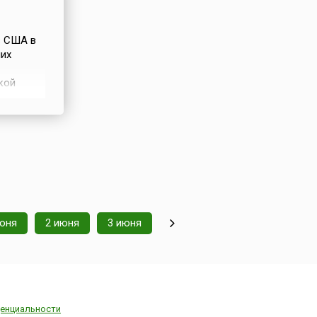
в США в
ших
кой
ибших во
ственных
юня
2 июня
3 июня
енциальности