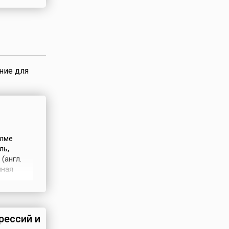
раздника
сенних
ние для
олме
ль,
(англ.
нная
отни
вом
рессий и