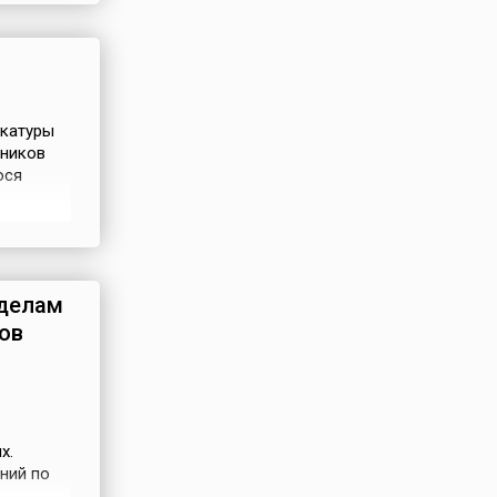
о
окатуры
ников
ося
ня 2025
ской
 в...
 делам
ов
х.
ний по