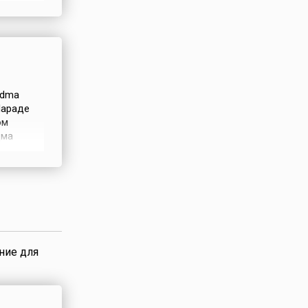
ных
adma
Нараде
ом
дма
во,
алей.Во-
й царь
ние для