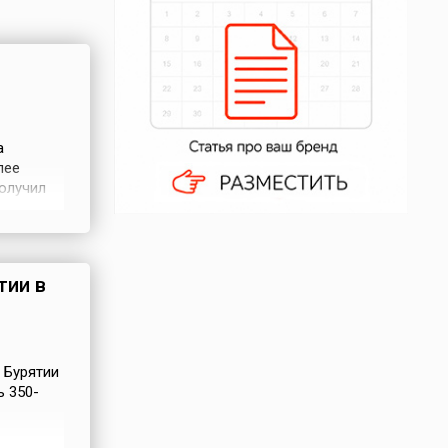
а
лее
получил
же носит
тии в
 Бурятии
ь 350-