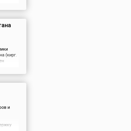
рвой
а
перии».
тана
лики
а (кирг.
ен
т 12
ботников
витие
ров и
держку
орческих