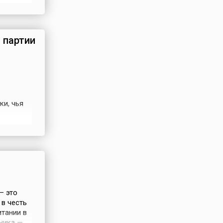
а 2011
цифры
аты
 партии
ки, чья
 создана
 подъема
транения
— это
 в честь
тании в
ника —