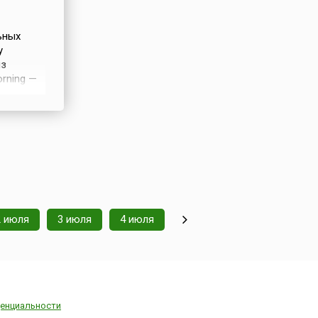
ьных
у
из
orning —
0-х
од с 30
ются
2 июля
3 июля
4 июля
енциальности