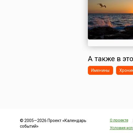
Сирия
Словакия
Словения
Таджикистан
Таиланд
Тунис
Туркменистан
А также в эт
Турция
Узбекистан
Именины
Хрони
Украина
Финляндия
Франция
Хорватия
Черногория
Чехия
О проекте
© 2005—2026 Проект «Календарь
Швейцария
событий»
Условия исп
Швеция