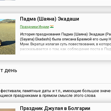
союзов, работников проектных организаций и мест
органов градостроительства и архитектуры.В указе
Президента Украины № 456/95 от 17 ...
Падма (Шаяна) Экадаши
Праздники Индии
История празднования Падма (Шаяна) Экадаши (P
(Sayana) Ekadashi) была описана Брахмой его сыну 
Муни. Вкратце излагая суть повествования, в котор
рассказывается о том, как соблюдение поста в Па
Экадаши некогда спасло от засухи целое государст
нужно обратить внимание на несколько важных дет
первых, из описания ясно, что страной правил свято
по имени Мандхата: «Так...
от день
фестивали, памятные даты и т.п., имеющие большое значе
ющиеся праздниками в прямом смысле этого слова.
Праздник Джулая в Болгарии