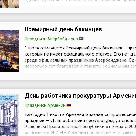
Dominion Day) на основании Акта о Британской Сев
Америке, вступившего в силу 1 июля 1867 года. В эт
первые колонии Британской Северной Америки — п
Онтарио,...
Всемирный день бакинцев
Праздники Азербайджана
1 июля отмечается Всемирный день бакинцев – пра
который не имеет официального статуса. Его нет д
среди официальных праздников Азербайджана. Одн
несколько лет благодаря интернету, социальным се
форумам, инициативам и организаторским усилиям
азербайджанских диаспор по всему миру отмечаетс
праздник людей, имеющих отношение к столице
Азербайджана – городу Баку.Всем известно г...
День работника прокуратуры Армени
Праздники Армении
Ежегодно 1 июля в Армении отмечается профессио
праздник — День работника прокуратуры, установл
Решением Правительства Республики от 7 марта 200
за номером 207-Н.В Армении прокурорская служба 