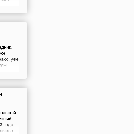
ерной
от день
ровинции
здник,
аже
ако, уже
тям,
я
и
нальный
енный
3 года
начала