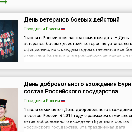
я
День ветеранов боевых действий
Праздники России
1 июля в России отмечается памятная дата – День
ветеранов боевых действий, которая не установлен
официально, но с каждым годом становится всё бо
известной. Кстати, в ряде российских регионов он 
официальный статус – например, в Ленинградской и
Кировской областях. С 2009 года этот праздник так
название «День памяти и скорби ветеранов боевых
действий». Это день памяти всех, кт...
День добровольного вхождения Буря
состав Российского государства
Праздники России
1 июля отмечается День добровольного вхождения
в состав России. В 2011 году с размахом отмечалос
летие добровольного вхождения Бурятии в состав
Российского государства. Эта праздничная дата