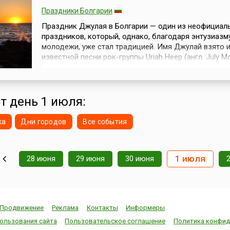
Праздники Болгарии
Праздник Джулая в Болгарии — один из неофициал
праздников, который, однако, благодаря энтузиазм
молодежи, уже стал традицией. Имя Джулай взято 
известной песни рок-группы Uriah Heep (англ. July M
Июльское утро, 1971). Праздник возник в конце 197
годов в лоно хиппи-движения в Болгарии. Каждый г
июня на 1 июля к черноморскому побережью стека
группы молодых людей из с...
от день 1 июля:
ка
Дни городов
Все события
1 июля
28 июня
29 июня
30 июня
Продвижение
Реклама
Контакты
Информеры
ользования сайта
Пользовательское соглашение
Политика конфид