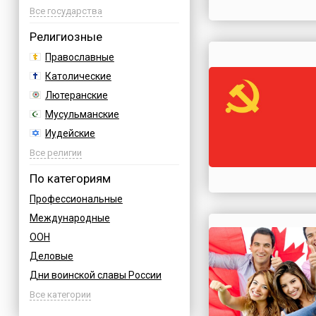
Азербайджан
Все государства
Албания
Религиозные
Аргентина
Православные
Армения
Католические
Афганистан
Лютеранские
Багамы
Мусульманские
Бахрейн
Иудейские
Бельгия
Буддийские
Все религии
Болгария
Индуизм
По категориям
Босния
Бахаи
Профессиональные
Бразилия
Зороастризм
Международные
Великобритания
Славянские
ООН
Венгрия
Языческие
Деловые
Вьетнам
Дни воинской славы России
Германия
Армейские
Все категории
Греция
Величественные
Грузия