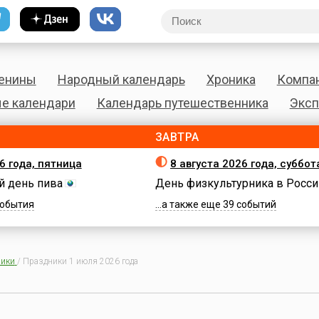
енины
Народный календарь
Хроника
Компа
е календари
Календарь путешественника
Эксп
ЗАВТРА
6 года, пятница
8 августа 2026 года, суббот
 день пива
День физкультурника в Росси
 события
...а также еще 39 событий
ики
/
Праздники 1 июля 2026 года