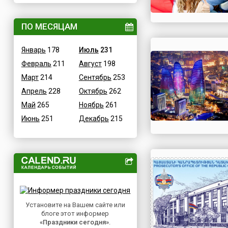
ВОВ
Дания
Водные
ПО МЕСЯЦАМ
Египет
Гастрономические
Зимбабве
Январь
178
Июль
231
Детские
Израиль
Февраль
211
Август
198
В честь икон
Индия
Март
214
Сентябрь
253
Дни памяти святых
Иордания
Апрель
228
Октябрь
262
Конституционные
Ирак
Май
265
Ноябрь
261
Культурные
Иран
Июнь
251
Декабрь
215
Масс-медийные
Ирландия
Молодежные
Исландия
Научно-технические
Испания
Независимые
Италия
Необычные
Йемен
Природные
Казахстан
Медицинские
Установите на Вашем сайте или
Камерун
блоге этот информер
Посты
Канада
«Праздники сегодня»
.