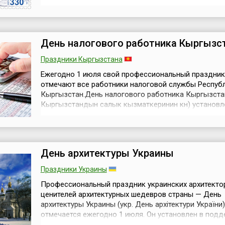
действовать с 6 декабря 1918 года, когда Совет пе
Республики Армения принял Закон «О применении н
территории Армении законов бывшей Российской им
Данный закон, в частно...
День налогового работника Кыргызс
Праздники Кыргызстана
Ежегодно 1 июля свой профессиональный праздник
отмечают все работники налоговой службы Респуб
Кыргызстан.День налогового работника Кыргызстан
Кыргызстандын салык кызматкеринин күнү) установл
Постановлением Правительства Республики № 262 о
апреля 2006 года, учитывая значительный вклад ра
налоговой службы в социально-экономическое раз
республики и в целях обеспечен...
День архитектуры Украины
Праздники Украины
Профессиональный праздник украинских архитекто
ценителей архитектурных шедевров страны — День
архитектуры Украины (укр. День архітектури України)
отмечается ежегодно 1 июля. Он установлен в под
инициативы архитекторов и градостроителей, их тв