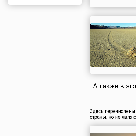
Нигерия
Нидерланды
Новая Зеландия
Норвегия
ОАЭ
Оман
Пакистан
Палестина
Панама
Перу
А также в эт
Польша
Португалия
Румыния
Здесь перечислены 
США
страны, но не явля
Саудовская Аравия
Сербия