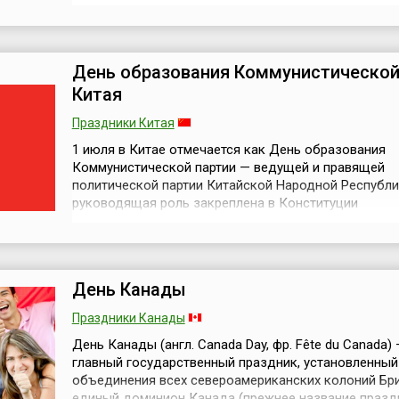
утверждена законом Республики Бурятия от 11 март
года.Интересно, что научные споры вокруг самой 
«350 лет» тянулись очень долго. Противники этой д
отсылали оппонентов к трудам...
День образования Коммунистической
Китая
Праздники Китая
1 июля в Китае отмечается как День образования
Коммунистической партии — ведущей и правящей
политической партии Китайской Народной Республи
руководящая роль закреплена в Конституции
страны.Коммунистическая партия Китая (КПК) была
в 1921 году при содействии Коминтерна в процессе
национально-революционного движения и распрос
идей марксизма-ленинизма в Китае, вызван...
День Канады
Праздники Канады
День Канады (англ. Canada Day, фр. Fête du Canada) 
главный государственный праздник, установленный
объединения всех североамериканских колоний Бри
единый доминион Канада (прежнее название празд