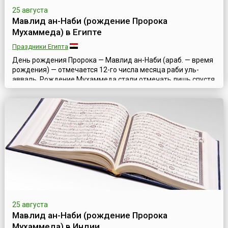
25 августа
Мавлид ан-Наби (рождение Пророка
Мухаммеда) в Египте
Праздники Египта
День рождения Пророка — Мавлид ан-Наби (араб. — время
рождения) — отмечается 12-го числа месяца раби уль-
авваль. Рождение Мухаммеда стали отмечать лишь спустя
300 лет после прихода Ислама. Поскольку точная дата
рождения Мухаммеда неизвестна, этот памятный день был
приурочен ко дню его смерти, что накладывает отпечаток
на характер торжества. Следует отметить, что в исламе
дни рождения отмечаютс...
25 августа
Мавлид ан-Наби (рождение Пророка
Мухаммеда) в Индии