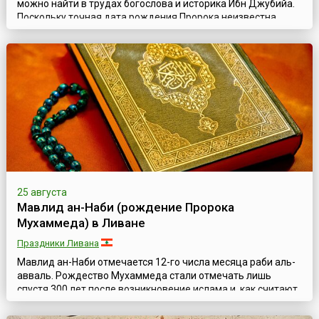
можно найти в трудах богослова и историка Ибн Джубийа.
Поскольку точная дата рождения Пророка неизвестна,
Мавлид приурочен ко дню его смерти. В исламе дни
рождения отмечаются весьма скромно, а иногда и вовсе не
отмечаются, в то время как даты смерти, обычно
трактуемые как рождение для вечной жизни, справляются
более торжественно. Пророк М...
25 августа
Мавлид ан-Наби (рождение Пророка
Мухаммеда) в Ливане
Праздники Ливана
Мавлид ан-Наби отмечается 12-го числа месяца раби аль-
авваль. Рождество Мухаммеда стали отмечать лишь
спустя 300 лет после возникновение ислама и, как считают
исследователи, не без влияния христианской традиции.
Поскольку точная дата рождения Мухаммеда неизвестна,