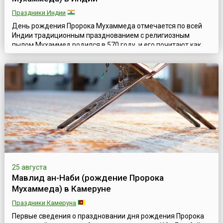
Праздники Индии
День рождения Пророка Мухаммеда отмечается по всей
Индии традиционным празднованием с религиозным
пылом.Мухаммед родился в 570 году, и его почитают как
последнего Пророка ислама.Мусульманская эра началась с
его иммиграции из Мекки в Медину в 622 году, где он
провозгласил себя вестником Бога и получил Коран, святой
текст исламской веры, от Всевышнего в сорокалетнем
возрасте. Несколько лет с...
25 августа
Мавлид ан-Наби (рождение Пророка
Мухаммеда) в Камеруне
Праздники Камеруна
Первые сведения о праздновании дня рождения Пророка