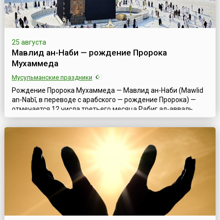
25 августа
Мавлид ан-Наби — рождение Пророка
Мухаммеда
Мусульманские праздники
Рождение Пророка Мухаммеда — Мавлид ан-Наби (Mawlid
an-Nabī, в переводе с арабского — рождение Пророка) —
отмечается 12 числа третьего месяца Рабиг ал-авваль
(Rabi' al-awwal) исламского календаря. Но празднование
начинается накануне вечером.Рождение Мухаммеда стали
отмечать лишь спустя 300 лет после прихода ислама.
Поскольку точная дата рождения Мухаммеда неизвестна,
этот памятный день был при...