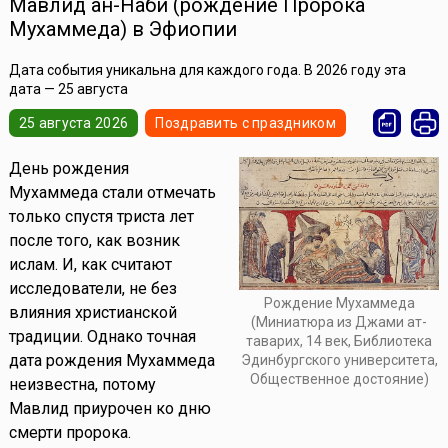
Мавлид ан-Наби (рождение Пророка
Мухаммеда) в Эфиопии
Дата события уникальна для каждого года. В 2026 году эта
дата — 25 августа
25 августа 2026
Поздравить с праздником
День рождения
Мухаммеда стали отмечать
только спустя триста лет
после того, как возник
ислам. И, как считают
исследователи, не без
Рождение Мухаммеда
влияния христианской
(Миниатюра из Джами ат-
традиции. Однако точная
таварих, 14 век, Библиотека
дата рождения Мухаммеда
Эдинбургского университета,
Общественное достояние)
неизвестна, потому
Мавлид приурочен ко дню
смерти пророка.