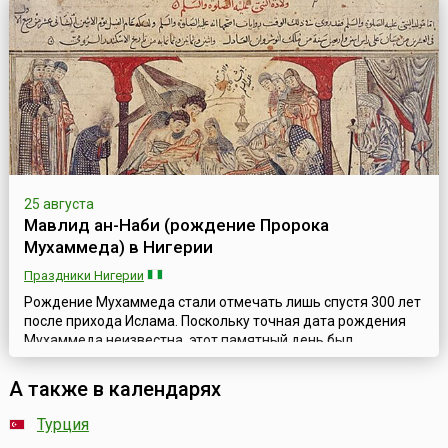
Мавлид приурочен ко дню его смерти. Необходимо
отметить, что в исламе дни рождения отмечаются весьма
скромно, а иногда и вовсе не о...
25 августа
Мавлид ан-Наби (рождение Пророка
Мухаммеда) в Нигерии
Праздники Нигерии
Рождение Мухаммеда стали отмечать лишь спустя 300 лет
после прихода Ислама. Поскольку точная дата рождения
Мухаммеда неизвестна, этот памятный день был
приурочен ко дню его смерти, что накладывает отпечаток
на характер торжества. В исламе дни рождения
А также в календарях
отмечаются скромно, иногда и вовсе не отмечаются, а даты
смерти, понимаемые как рождение для вечной жизни,
Турция
справляются более торжественно.Пр...