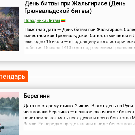
 а в
Swithun of Winchester) —
морской страны
День битвы при Жальгирисе (День
с
английский епископ,
отмечается в тр
Грюнвальдской битвы)
ого
известный своими
понедельник
, его
благотворительными под...
июля.Отрезанна
Праздники Литвы
если ...
больших матери
Охотским мо...
Памятная дата — День битвы при Жальгирисе, боле
известной как Грюнвальдская битва, отмечается в 
ежегодно 15 июля — в годовщину этого историческ
события.15 июля 1410 года под селением Грюнвальд
литовски — Жальгирис) в Восточной Пруссии объе
польско-литовское войско разгромило рыцарей
Тевтонского ордена. Польский король Владислав II 
ранее правивший в Вильно и зв...
лендарь
Берегиня
Дата по старому стилю: 2 июля. В этот день на Руси
чествовали Берегиню — великое славянское божест
почитаемое как мать всех духов и всего богатства 
Земли. Ее нередко представляли в виде белостволь
березы. Поэтому девушки ходили в лес — поклонить