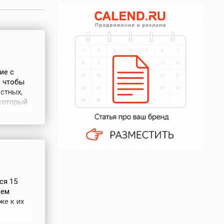
ие с
, чтобы
естных,
 который
дному
о
м, с
ся 15
ием
же к их
как