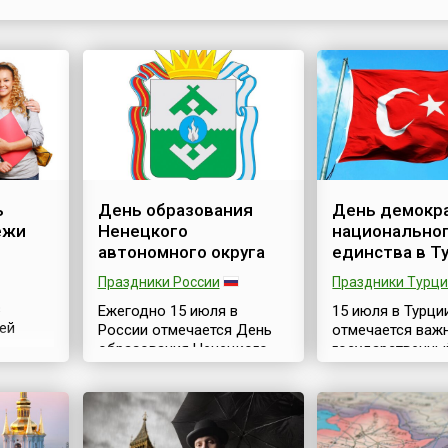
отрасль медицины в России стала развиваться при П
Среди его многочисленных указов есть и связанные
регламентированием деятельности п...
ь
День образования
День демокр
ежи
Ненецкого
национально
автономного округа
единства в Т
Праздники России
Праздники Турц
з
Ежегодно 15 июля в
15 июля в Турци
ей
России отмечается День
отмечается важ
образования Ненецкого
государственны
ий
автономного округа (НАО).
праздник – Ден
 день
Именно в этот день в 1929
демократии и
(англ.
году Президиум ВЦИК
национального 
y),
РСФСР принял решение о
(тур. Demokrasi ve 
ральной
создании Ненецкого
Günü), который 