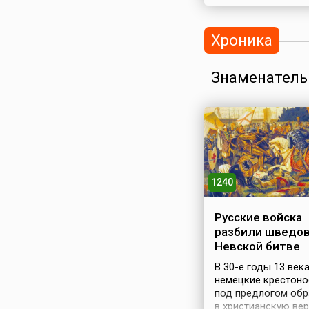
Хроника
Знаменатель
1240
Русские войска
разбили шведов
Невской битве
В 30-е годы 13 век
немецкие крестон
под предлогом об
в христианскую вер