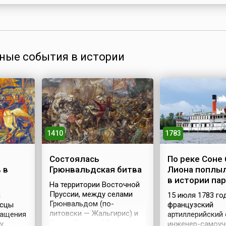
дереву и попросить счастья в любви. На Берегиню 
было попытаться приворожить возлюбленного. Для
нужно было взять мале...
ные события в истории
1410
1783
Состоялась
По реке Соне
 в
Грюнвальдская битва
Лиона поплы
в истории па
На территории Восточной
Пруссии, между селами
а
15 июля 1783 го
Грюнвальдом (по-
осцы
французский
литовски — Жальгирис) и
ращения
артиллерийский
Танненбергом 15 июля
у
инженер-самоуч