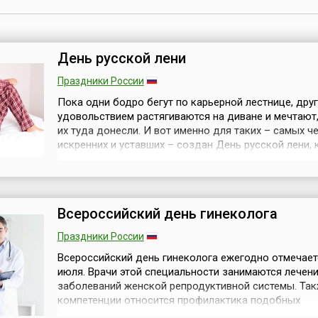
День русской лени
Праздники России
Пока одни бодро бегут по карьерной лестнице, друг
удовольствием растягиваются на диване и мечтают
их туда донесли. И вот именно для таких – самых ч
искренних и уставших – создан День русской лени,
отмечают ежегодно 15 июля. Это не призыв к праз
безделью, а повод отключить будильники, забыть 
дедлайнах и побыть собой – не торопясь, с чувство
толком, с расстановко...
Всероссийский день гинеколога
Праздники России
Всероссийский день гинеколога ежегодно отмечает
июля. Врачи этой специальности занимаются лечен
заболеваний женской репродуктивной системы. Так
компетенции относится профилактика подобных
заболеваний и ведение беременности. Гинекология 