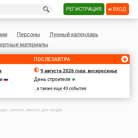
РЕГИСТРАЦИЯ
ВХОД
нии
Персоны
Лунный календарь
ертные материалы
ПОСЛЕЗАВТРА
а
9 августа 2026 года, воскресенье
и
День строителя
...а также еще 43 события
арь, хроника, персоны, дни городов