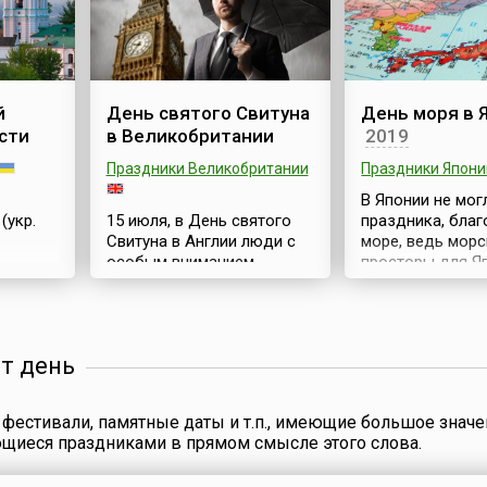
округа – первого
после драматич
национального округа на
событий, разве
9/145),
Крайнем Севере
в Турции летом 
я
страны.Административный
этот день в 2016
центр округа – город
Турции произош
й
День святого Свитуна
День моря в 
и о
Нарьян-Мар (с 1932 года),
попытка военно
сти
в Великобритании
2019
ования
изначально столицей
переворота. Не
в
региона было село
политикой През
Праздники Великобритании
Праздники Япони
ия
Тельвиска. НАО
Турции Реджепа
ических
В Японии не мог
расположен на северо-
Эрдогана часть
ых
(укр.
15 июля, в День святого
праздника, бла
востоке европ...
организовала и н
Свитуна в Англии люди с
море, ведь мор
особым вниманием
просторы для Я
наблюдают за погодой —
это и бездонный
это многолетняя традиция.
неоценимое сок
я
Считается, что, если на
Он так и называ
 начиная
святого Свитуна идет
моря (яп. 海の日,
от день
ально
дождь, то дождь будет
хи), является
ля как
продолжаться еще 40
государственны
евской
дней (англ. If it rains on St.
согласно закон
фестивали, памятные даты и т.п., имеющие большое значе
2022
Swithun's Day, it will rain for
определяется к
ющиеся праздниками в прямом смысле этого слова.
менован
40 days).Святой Свитун
благодарности о
Винчестерский (англ. St.
надежды на про