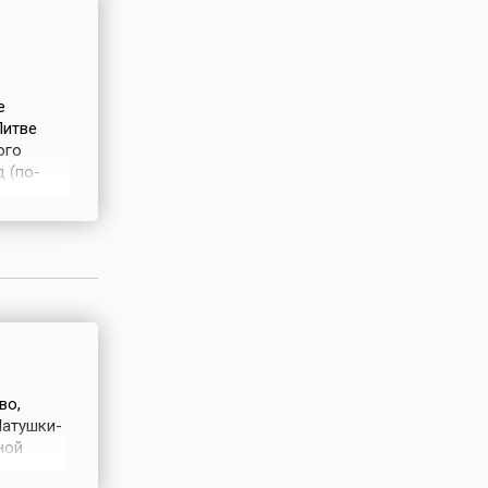
 и
етий
я от
ков
е
Литве
ого
 (по-
диненное
Ягелло,
во,
Матушки-
ной
ся этому