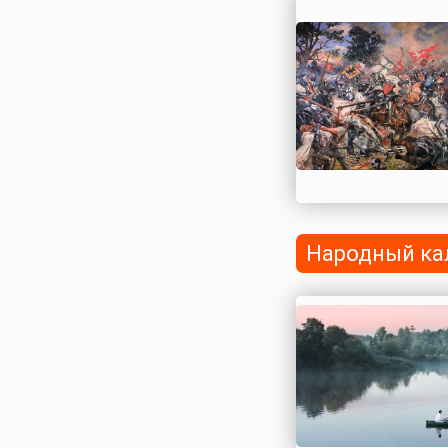
государственности,
2023 году, в связи 
реформой церковн
календаря в стране
празднование перен
Народный ка