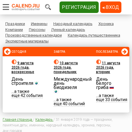
РЕГИСТРАЦИЯ
ВХОД
Праздники
Именины
Народный календарь
Хроника
Компании
Персоны
Лунный календарь
Производственные календари
Календарь путешественника
Экспертные материалы
СЕГОДНЯ
ЗАВТРА
ПОСЛЕЗАВТРА
9 августа
10 августа
11 августа
2026 года,
2026 года,
2026 года,
воскресенье
понедельник
вторник
День
Международный
День
строителя
день
белого
биодизеля
гриба
...а также
еще 42 события
...а также
...а также
еще 33 события
еще 40 событий
Главная страница
/
Календарь
/
31 января 2019 года — праздники,
памятные даты, именины, народный календарь, хроника, персоны,
дни городов