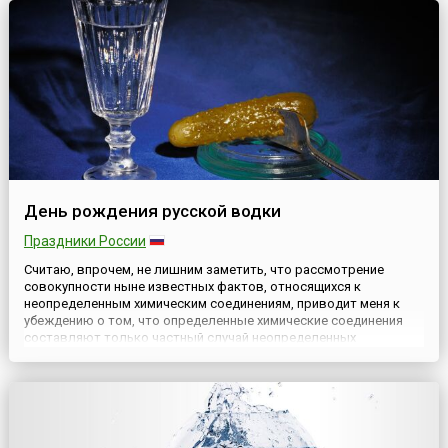
слово скрапбукинг пр...
День рождения русской водки
Праздники России
Считаю, впрочем, не лишним заметить, что рассмотрение
совокупности ныне известных фактов, относящихся к
неопределенным химическим соединениям, приводит меня к
убеждению о том, что определенные химические соединения
составляют только частный случай неопределенных
химических соединений, что более полное изучение последних
отразится в теоретических воззрениях на всю совокупность
химических сведений. ...