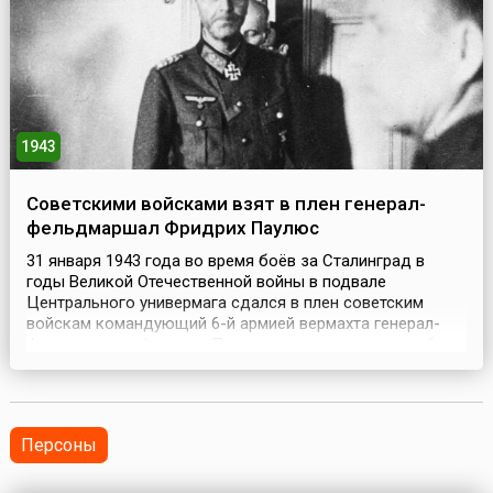
1943
Советскими войсками взят в плен генерал-
фельдмаршал Фридрих Паулюс
31 января 1943 года во время боёв за Сталинград в
годы Великой Отечественной войны в подвале
Центрального универмага сдался в плен советским
войскам командующий 6-й армией вермахта генерал-
фельдмаршал Фридрих Паулюс вместе со свои штабом.
Это стало одним из значимых событий Сталинградской
битвы. Немецкий военачальник Фридрих Паулюс (нем.
Friedrich Paulus, 1890-1957) – один из авторов плана нап...
Персоны