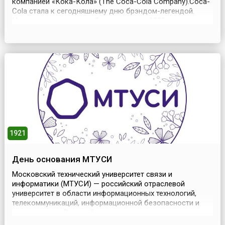
компанией «Кока-Кола» (The Coca-Cola Company).Coca-
Cola стала к сегодняшнему дню брэндом-легендой.
История этого напитка берет начало в 1886 году, когда
американский фармацевт Джон Стит Пембертон
пытался найти новое болеутоляющее средство. Взяв
сахарный сироп и кофеин, добавив в него отвар коки, он
по...
1921
День основания МТУСИ
Московский технический университет связи и
информатики (МТУСИ) — российский отраслевой
университет в области информационных технологий,
телекоммуникаций, информационной безопасности и
радиотехники. Высокий уровень подготовки и
переподготовки специалистов связи обеспечивают 700