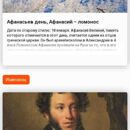
Афанасьев день, Афанасий – ломонос
Дата по старому стилю: 18 января. Афанасий Великий, память
которого отмечается в этот день, считается одним из отцов
греческой церкви. Он был архиепископом в Александрии в 4
веке.Ломоносом Афанасия прозвали на Руси за то, что в его
день наступали сильнейшие морозы. «Мороз за нос ленивых
хватает, а перед проворными шапку снимает», — говорили
люди, замечая, что в холодную погоду стоит побольше д...
Именины