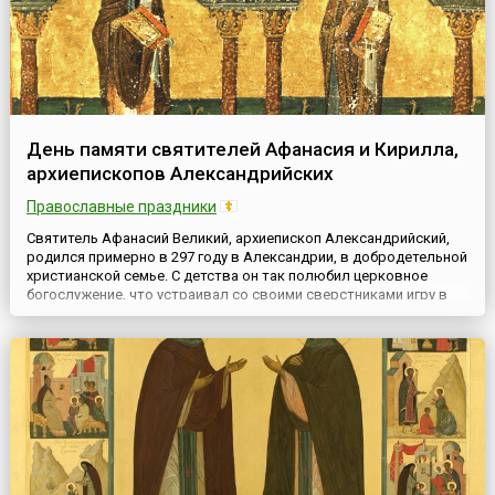
День памяти святителей Афанасия и Кирилла,
архиепископов Александрийских
Православные праздники
Святитель Афанасий Великий, архиепископ Александрийский,
родился примерно в 297 году в Александрии, в добродетельной
христианской семье. С детства он так полюбил церковное
богослужение, что устраивал со своими сверстниками игру в
священников, а сам, подобно епископу, со всей точностью
совершал церковную службу. Когда к мальчикам
присоединялись дети из языческих семей, святой Афанасий
рассказывал и...