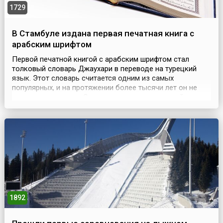
1729
В Стамбуле издана первая печатная книга с
арабским шрифтом
Первой печатной книгой с арабским шрифтом стал
толковый словарь Джаухари в переводе на турецкий
язык. Этот словарь считается одним из самых
популярных, и на протяжении более тысячи лет он не
уступал первенства. Словарь появился во второй
половине 8 века и назывался «Венец речи и
правильность арабского языка». Его автор Абу Наср
Исмаил ибн Хам-од ал-Фараби ал-Джаухари включил в
него сорок тысяч...
1892