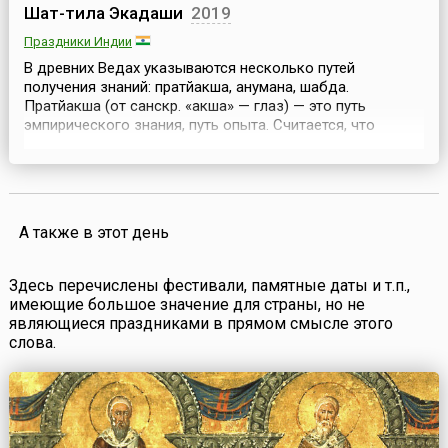
Шат-тила Экадаши
2019
Праздники Индии
В древних Ведах указываются несколько путей
получения знаний: пратйакша, анумана, шабда.
Пратйакша (от санскр. «акша» — глаз) — это путь
эмпирического знания, путь опыта. Считается, что
человек становится знающим, если получает
собственный жизненный опыт. Однако, этот путь
считается несовершенным, поскольку с помощью
ограниченных и обусловленных чувств (относительное)
нельзя получить абсолютное пр...
А также в этот день
Здесь перечислены фестивали, памятные даты и т.п.,
имеющие большое значение для страны, но не
являющиеся праздниками в прямом смысле этого
слова.