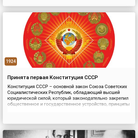
преподавателей (кандидатов наук, доцентов и
профессоров) и научных работников, члены многих
академий России и зарубежь...
1924
Принята первая Конституция СССР
Конституция СССР – основной закон Союза Советских
Социалистических Республик, обладающий высшей
юридической силой, который законодательно закрепил
общественное и государственное устройство, принципы
организации, деятельности, а также компетенцию
органов социалистического государства,
избирательную систему, основные права и обязанности
граждан.Основополагающие принципы советской
Конституции был...