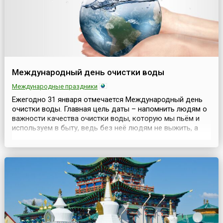
Международный день очистки воды
Международные праздники
Ежегодно 31 января отмечается Международный день
очистки воды. Главная цель даты – напомнить людям о
важности качества очистки воды, которую мы пьём и
используем в быту, ведь без неё людям не выжить, а
также – привлечение внимания к труду специалистов,
работающих в данной сфере. Не секрет, что вода –
главный ресурс планеты Земля, важная составляющая
её экосистемы. От её качества зависит здоров...