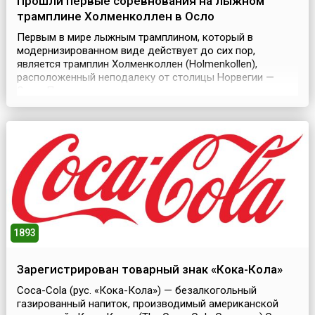
Прошли первые соревнования на лыжном
трамплине Холменколлен в Осло
Первым в мире лыжным трамплином, который в
модернизированном виде действует до сих пор,
является трамплин Холменколлен (Holmenkollen),
расположенный неподалеку от столицы Норвегии —
Осло. Первые лыжные соревнования на нем состоялись
31 января 1892 (!) года. На тот момент высота трамплина
составляла 60 метров.Норвежские лыжники
состязались тогда в прыжках с трамплина и в лыжном
двоеборье. И в т...
1893
Зарегистрирован товарный знак «Кока-Кола»
Coca-Cola (рус. «Кока-Кола») — безалкогольный
газированный напиток, производимый американской