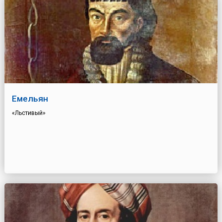
Емельян
«Льстивый»