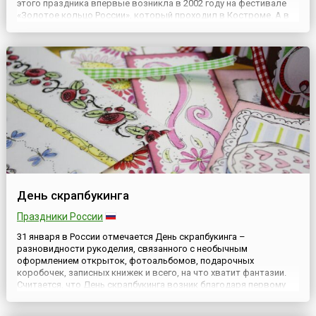
этого праздника впервые возникла в 2002 году на фестивале
«Золотое кольцо России», который проходил в Костроме. А в
2008 году в Ташкенте (Узбекистан) на фестивале молодых
ювелиров и было принято решение учредить 31 января как
Между...
День скрапбукинга
Праздники России
31 января в России отмечается День скрапбукинга –
разновидности рукоделия, связанного с необычным
оформлением открыток, фотоальбомов, подарочных
коробочек, записных книжек и всего, на что хватит фантазии.
Считается, что День скрапбукинга возник благодаря первому
упоминанию этого вида рукоделия на крупном рукодельном
форуме русскоязычного интернета 31 января 2006 года. Само