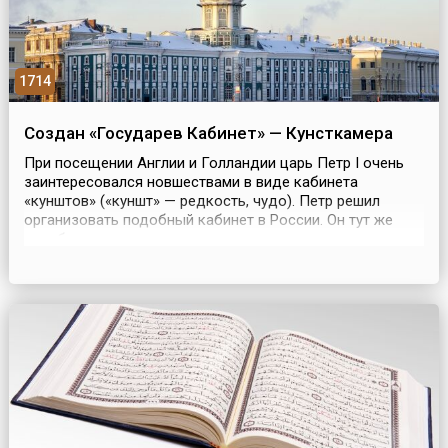
1714
Создан «Государев Кабинет» — Кунсткамера
При посещении Англии и Голландии царь Петр I очень
заинтересовался новшествами в виде кабинета
«кунштов» («куншт» — редкость, чудо). Петр решил
организовать подобный кабинет в России. Он тут же
приобрел первые экспонаты, ставшие впоследствии
обитателями «государева Кабинета». Даже перенос
столицы в Петербург не помешал планам великого
деятеля: «Кабинет редкостей» переехал вместе с его
создател...