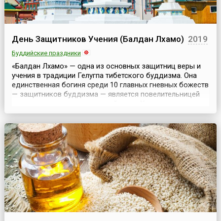
День Защитников Учения (Балдан Лхамо)
2019
Буддийские праздники
«Балдан Лхамо» — одна из основных защитниц веры и
учения в традиции Гелугпа тибетского буддизма. Она
единственная богиня среди 10 главных гневных божеств
— защитников буддизма — является повелительницей
демонов и искоренительницей ядов. Хурал в честь
защитницы Балдан Лхамо проводится накануне
буддийского Нового года. Считается, что в этот день
она нисходит на землю и обходит своих подзащитных,...