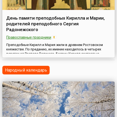
День памяти преподобных Кирилла и Марии,
родителей преподобного Сергия
Радонежского
Православные праздники
Преподобные Кирилл и Мария жили в древнем Ростовском
княжестве. По преданию, их имение находилось в четырех
верстах от Ростова Великого. Боярин Кирилл состоял на
службе у ростовских князей. Кирилл и Мария строго следовали
церковным правилам и обычаям, были прилежны в молитве и
любили храм Божий. Особенно заботились они о делах
Народный календарь
милосердия. У благочестивой четы уже был сын Стефан, когда
Бог даро...