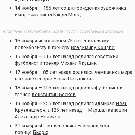
14 ноября — 185 лет со дня рождения художника-
импрессиониста
Клода Моне
;
Клод Моне, «Автопортрет в берете», 1886 г., общественное достояние
16 ноября исполняется 75 лет советскому
волейболисту и тренеру
Владимиру Кондре
;
15 ноября — 115 лет назад родился советский
футболист и тренер
Михаил Якушин
;
17 ноября — 85 лет назад родилась чемпионка мира
в конном спорте
Елена Петушкова
;
18 ноября — 105 лет назад родился футболист и
тренер
Константин Бесков
;
19 ноября — 255 лет назад родился адмирал
Иван
Крузенштерн
, а 125 лет назад — Маршал авиации
Александр Новиков
;
21 ноября 60 лет исполняется исландской
певице
Бьорк
;