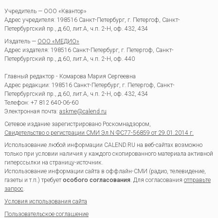
Учредитель — ООО «Квантор»
Адрес учредителя: 198516 Санкт-Петербург, г. Петергоф, Санкт-
Петербургский пр., д.60, лит.А, ч.п. 2-Н, оф. 432, 434
Издатель —
ООО «МЕДИО»
Адрес издателя: 198516 Санкт-Петербург, г. Петергоф, Санкт-
Петербургский пр., д.60, лит.А, ч.п. 2-Н, оф. 440
Главный редактор - Комарова Мария Сергеевна
Адрес редакции:
198516
Санкт-Петербург, г. Петергоф
,
Санкт-
Петербургский пр., д.60, лит.А, ч.п. 2-Н, оф. 432, 434
Телефон:
+7 812 640-06-60
Электронная почта:
askme@calend.ru
Сетевое издание зарегистрировано Роскомнадзором,
Свидетельство о регистрации СМИ Эл.N ФС77-56859 от 29.01.2014 г.
Использование любой информации CALEND.RU на веб-сайтах возможно
только при условии наличия у каждого скопированного материала активной
гиперссылки на страницу-источник.
Использование информации сайта в оффлайн-СМИ (радио, телевидение,
газеты и т.п.) требует
особого согласования
. Для согласования
отправьте
запрос
.
Условия использования сайта
Пользовательское соглашение