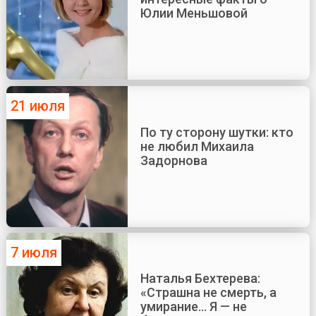
Юлии Меньшовой
21 июля
По ту сторону шутки: кто
не любил Михаила
Задорнова
7 июля
Наталья Бехтерева:
«Страшна не смерть, а
умирание... Я — не