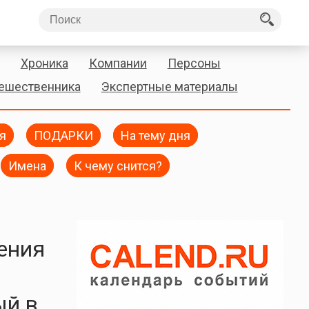
Хроника
Компании
Персоны
тешественника
Экспертные материалы
я
ПОДАРКИ
На тему дня
Имена
К чему снится?
дения
ый в