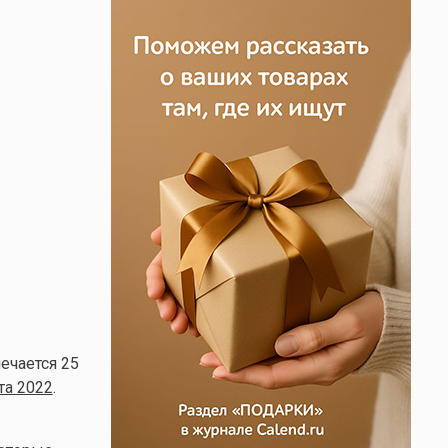
ечается 25
та 2022
.