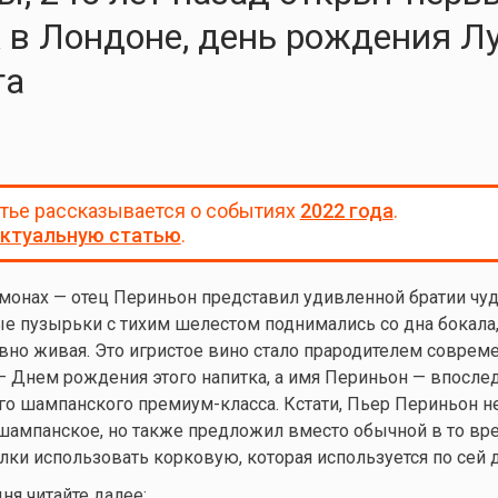
 в Лондоне, день рождения Л
га
атье рассказывается о событиях
2022 года
.
ктуальную статью
.
а монах — отец Периньон представил удивленной братии чу
ые пузырьки с тихим шелестом поднимались со дна бокала,
овно живая. Это игристое вино стало прародителем соврем
— Днем рождения этого напитка, а имя Периньон — впосле
о шампанского премиум-класса. Кстати, Пьер Периньон н
шампанское, но также предложил вместо обычной в то вр
лки использовать корковую, которая используется по сей 
ня читайте далее: