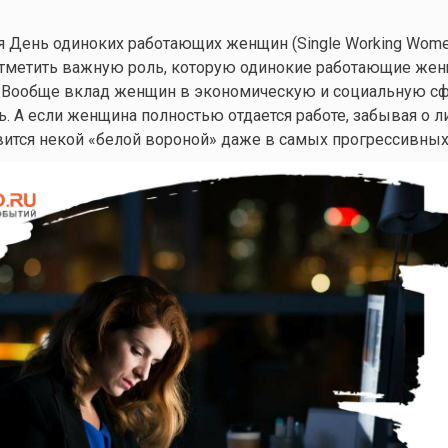
ся День одиноких работающих женщин (Single Working Women
отметить важную роль, которую одинокие работающие же
. Вообще вклад женщин в экономическую и социальную с
. А если женщина полностью отдается работе, забывая о л
овится некой «белой вороной» даже в самых прогрессивных 