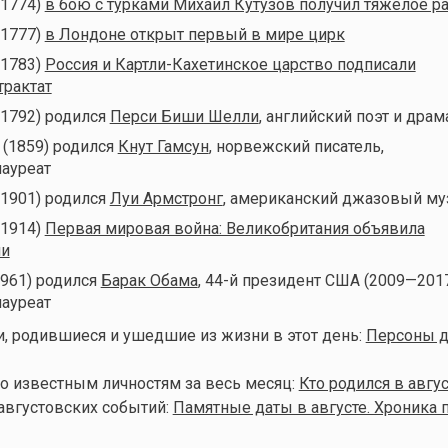
(1774)
в бою с турками Михаил Кутузов получил тяжелое р
(1777)
в Лондоне открыт первый в мире цирк
(1783)
Россия и Картли-Кахетинское царство подписали
трактат
(1792) родился
Перси Биши Шелли
, английский поэт и драм
 (1859) родился
Кнут Гамсун
, норвежский писатель,
ауреат
(1901) родился
Луи Армстронг
, американский джазовый му
(1914)
Первая мировая война: Великобритания объявила
ии
1961) родился
Барак Обама
, 44-й президент США (2009—2017
ауреат
, родившиеся и ушедшие из жизни в этот день:
Персоны д
о известным личностям за весь месяц:
Кто родился в авгус
августовских событий:
Памятные даты в августе. Хроника 