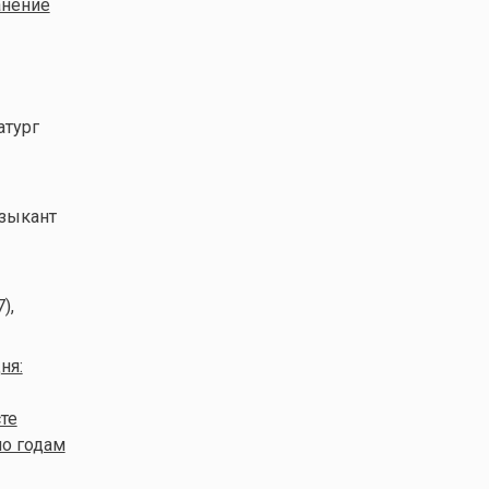
анение
атург
зыкант
),
ня:
те
по годам