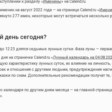
вступлении к разделу «
Именины
» на Calend.ru.
именин на август 2022 года — на странице Calend.ru «
Имени
мянуто 277 имен, некоторые могут встречаться несколько р
й день сегодня?
 до 12:23 длятся седьмые лунные сутки. Фаза луны — первая
ня на страничке Calend.ru «
Лунный календарь на 04.08.20
ую характеристику лунных суток, их влияние на личность, 
брак и отношения с другими людьми, предупреждения нас
казки по снам. Дополнительные рекомендации получат те, 
 календаря по другим дням месяца — на главной страниц
».