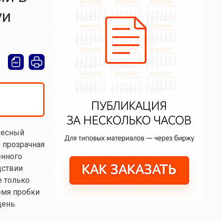
уи
десный
 прозрачная
енного
дствии
е только
емя пробки
день.