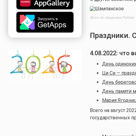
Фото по лицензии PxHere
Праздники. 
4.08.2022: что
День одиноки
Ци Си — празд
День берегов
День памяти 
Мария Ягодни
Всего на август 202
государственных п