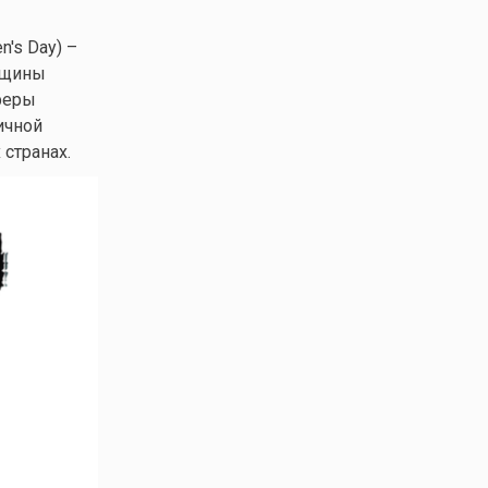
's Day) –
нщины
феры
ичной
странах.