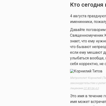
Кто сегодня
4 августа праздну
именинники, пожалу
Давайте поговорим 
Священномученик К
знает, что ему нужн
что бывают непреод
если ему мешают др
улыбаться вообще, 
себя корректно, не
Митрополит Корнилий (Тит
законодательстве о рели
лицензии
CC BY-SA 4.0
Это имя в течение г
имя может встречат