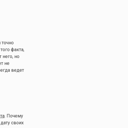
 точно
того факта,
 него, но
т не
сегда ведет
ста
. Почему
 дату своих