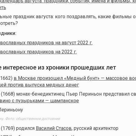
алендарь августа: праздники, события, имена и фильмы, 
еть
ные праздник августа: кого поздравлять, какие фильмы о
отреть?
дники:
вославных праздников на август 2022 г.
вославных праздников на 2022 г.
ое интересное из хроники прошедших лет
(1662)
в Москве произошел «Медный бунт» — массовое во
дей против выпуска медных денег
д (1668) монах-бенедиктинец Пьер Периньон представил с
вино с пузырьками — шампанское
у. Фото: общественное достояние
 (1769) родился
Василий Стасов
, русский архитектор