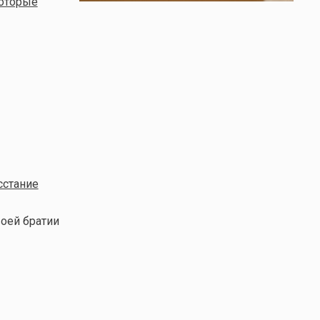
которые
сстание
воей братии