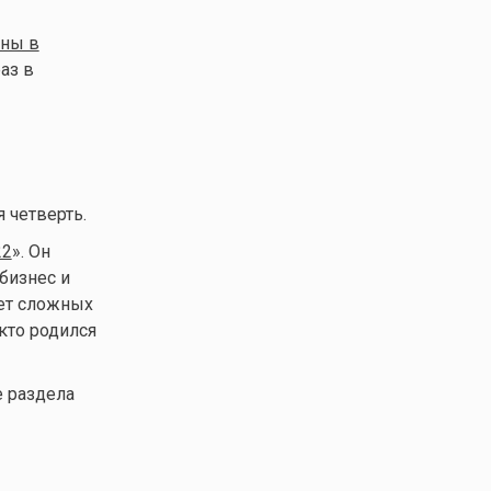
ны в
аз в
 четверть.
22
». Он
бизнес и
чет сложных
кто родился
е раздела