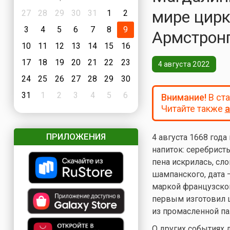
мире цирк
27
28
29
30
31
1
2
3
4
5
6
7
8
9
Армстрон
10
11
12
13
14
15
16
17
18
19
20
21
22
23
4 августа 2022
24
25
26
27
28
29
30
31
1
2
3
4
5
6
Внимание!
В ст
Читайте также
а
ПРИЛОЖЕНИЯ
4 августа 1668 год
напиток: серебрист
пена искрилась, сл
шампанского, дата 
маркой французског
первым изготовил 
из промасленной па
О других событиях д