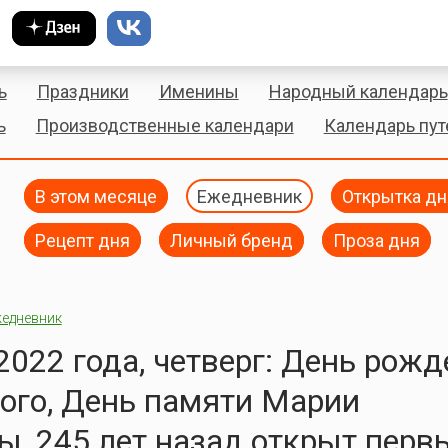
ь
Праздники
Именины
Народный календарь
ь
Производственные календари
Календарь пу
В этом месяце
Ежедневник
Открытка дн
Рецепт дня
Личный бренд
Проза дня
едневник
 2022 года, четверг: День рож
ого, День памяти Марии
, 245 лет назад открыт перв