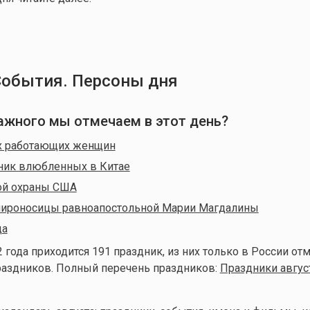
События. Персоны дня
 важного мы отмечаем в этот день?
х работающих женщин
ник влюбленных в Китае
ой охраны США
мироносицы равноапостольной Марии Магдалины
ца
2 года приходится 191 праздник,
из них только в России отм
раздников. Полный перечень праздников:
Праздники авгус