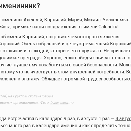
 именинник?
ют именины
Алексей
,
Корнилий
,
Мария
,
Михаил
. Уважаемые
йста, примите наши поздравления от имени Calend.ru!
об имени Корнилий, покровителем которого является
орнилий. Очень собранный и целеустремленный Корнилий
о от жизни и от людей, которые его окружают. Не признает 
олимые преграды. Хорошо, если победы зависят только от
угие, лучше ему позаботиться о своей безопасности. Може
потому что не чувствует в этом внутренней потребности. В
 склонен к эпатажу. Обладает огромной трудоспособностью.
ов) на круглом столе «Новое в
гиозных организациях». Фото:
, по
Duma.gov.ru
ода встречается в календаре 9 раз, в августе 1 раз —
4 авгу
ься много раз в календаре именин и как определить точно