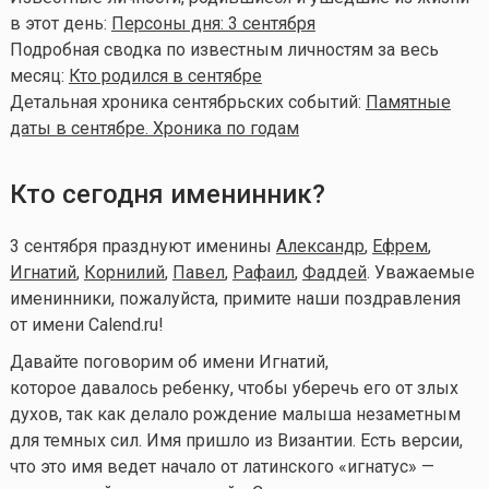
в этот день:
Персоны дня: 3 сентября
Подробная сводка по известным личностям за весь
месяц:
Кто родился в сентябре
Детальная хроника сентябрьских событий:
Памятные
даты в сентябре. Хроника по годам
Кто сегодня именинник?
3 сентября празднуют именины
Александр
,
Ефрем
,
Игнатий
,
Корнилий
,
Павел
,
Рафаил
,
Фаддей
. Уважаемые
именинники, пожалуйста, примите наши поздравления
от имени Calend.ru!
Давайте поговорим об имени Игнатий,
которое давалось ребенку, чтобы уберечь его от злых
духов, так как делало рождение малыша незаметным
для темных сил. Имя пришло из Византии. Есть версии,
что это имя ведет начало от латинского «игнатус» —