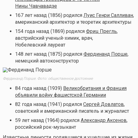
Нины Чавчавадзе
167 лет назад (1856) родился
Луис Генри Салливан
,
американский архитектор и теоретик архитектуры
154 года назад (1869) родился
Фриц Прегль
,
австрийский ученый-химик, врач,
Нобелевский лауреат
148 лет назад (1875) родился
Фердинанд Порше
,
немецкий автоконструктор
Фердинанд Порше. Фото: общественное достояние
84 года назад (1939)
Великобритания и Франция
объявили войну фашистской Германии
82 года назад (1941) родился
Сергей Довлатов
,
советский и американский писатель и журналист
59 лет назад (1964) родился
Александр Аксенов
,
российский рок-музыкант
Известные личности, родившиеся и ушедшие из жизни