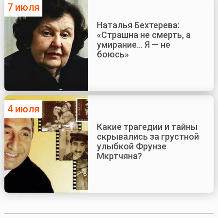
7 июля
Наталья Бехтерева:
«Страшна не смерть, а
умирание... Я — не
боюсь»
4 июля
Какие трагедии и тайны
скрывались за грустной
улыбкой Фрунзе
Мкртчяна?