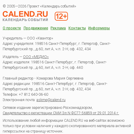
© 2005—2026 Проект «Календарь событий»
О проекте
Продвижение
Реклама
Контакты
Информеры
Учредитель — ООО «Квантор»
Адрес учредителя: 198516 Санкт-Петербург, г. Петергоф, Санкт-
Петербургский пр., д.60, лит.А, ч.п. 2-Н, оф. 432, 434
Издатель —
ООО «МЕДИО»
Адрес издателя: 198516 Санкт-Петербург, г. Петергоф, Санкт-
Петербургский пр., д.60, лит.А, ч.п. 2-Н, оф. 440
Главный редактор - Комарова Мария Сергеевна
Адрес редакции:
198516
Санкт-Петербург, г. Петергоф
,
Санкт-
Петербургский пр., д.60, лит.А, ч.п. 2-Н, оф. 432, 434
Телефон:
+7 812 640-06-60
Электронная почта:
askme@calend.ru
Сетевое издание зарегистрировано Роскомнадзором,
Свидетельство о регистрации СМИ Эл.N ФС77-56859 от 29.01.2014 г.
Использование любой информации CALEND.RU на веб-сайтах возможно
только при условии наличия у каждого скопированного материала активной
гиперссылки на страницу-источник.