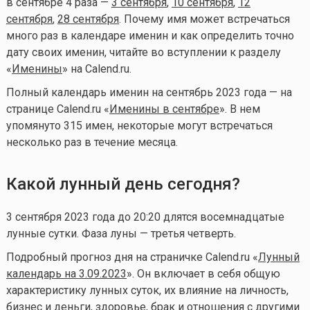
в сентябре 4 раза —
3 сентября
,
10 сентября
,
12
сентября
,
28 сентября
. Почему имя может встречаться
много раз в календаре именин и как определить точно
дату своих именин, читайте во вступлении к разделу
«
Именины
» на Calend.ru.
Полный календарь именин на сентябрь 2023 года — на
странице Calend.ru «
Именины в сентябре
». В нем
упомянуто 315 имен, некоторые могут встречаться
несколько раз в течение месяца.
Какой лунный день сегодня?
3 сентября 2023 года до 20:20 длятся восемнадцатые
лунные сутки. Фаза луны — третья четверть.
Подробный прогноз дня на страничке Calend.ru «
Лунный
календарь на 3.09.2023
». Он включает в себя общую
характеристику лунных суток, их влияние на личность,
бизнес и деньги, здоровье, брак и отношения с другими