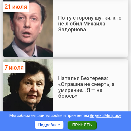
21 июля
По ту сторону шутки: кто
не любил Михаила
Задорнова
7 июля
Наталья Бехтерева:
«Страшна не смерть, а
умирание... Я — не
боюсь»
Мы собираем файлы cookie и применяем
Яндекс.Метрику
.
Подробнее
ПРИНЯТЬ
4 июля