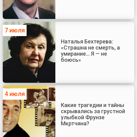
7 июля
Наталья Бехтерева:
«Страшна не смерть, а
умирание... Я — не
боюсь»
4 июля
Какие трагедии и тайны
скрывались за грустной
улыбкой Фрунзе
Мкртчяна?