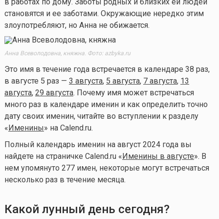
в работах по дому. Заботы родных и близких ей людей
становятся и ее заботами. Окружающие нередко этим
злоупотребляют, но Анна не обижается.
Анна Всеволодовна, княжна. Фото: azbyka.ru
Это имя в течение года встречается в календаре 38 раз,
в августе 5 раз —
3 августа
,
5 августа
,
7 августа
,
13
августа
,
29 августа
. Почему имя может встречаться
много раз в календаре именин и как определить точно
дату своих именин, читайте во вступлении к разделу
«
Именины
» на Calend.ru.
Полный календарь именин на август 2024 года
вы
найдете на страничке
Calend.ru «
Именины в августе
». В
нем упомянуто 277 имен, некоторые могут встречаться
несколько раз в течение месяца.
Какой лунный день сегодня?