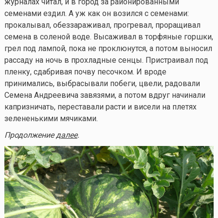
журналах читал, и в город за районированными
семенами ездил. А уж как он возился с семенами:
прокалывал, обеззараживал, прогревал, проращивал
семена в соленой воде. Высаживал в торфяные горшки,
грел под лампой, пока не проклюнутся, а потом выносил
рассаду на ночь в прохладные сенцы. Пристраивал под
пленку, сдабривая почву песочком. И вроде
принимались, выбрасывали побеги, цвели, радовали
Семена Андреевича завязями, а потом вдруг начинали
капризничать, переставали расти и висели на плетях
зелененькими мячиками.
Продолжение
далее
.