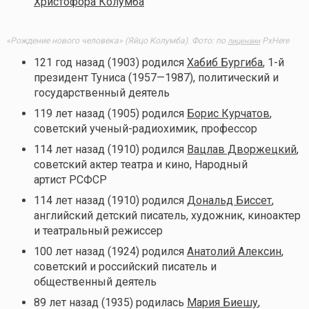
Христофора Колумба
«Рождение нового человека» (Яйцо Колумба). Фото: по
PxHere
лицензии
121 год назад (1903) родился
Хабиб Бургиба
, 1-й
президент Туниса (1957—1987), политический и
государственный деятель
119 лет назад (1905) родился
Борис Курчатов
,
советский ученый-радиохимик, профессор
114 лет назад (1910) родился
Вацлав Дворжецкий
,
советский актер театра и кино, Народный
артист РСФСР
114 лет назад (1910) родился
Дональд Биссет
,
английский детский писатель, художник, киноактер
и театральный режиссер
100 лет назад (1924) родился
Анатолий Алексин
,
советский и российский писатель и
общественный деятель
89 лет назад (1935) родилась
Мария Биешу
,