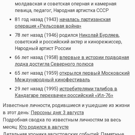
молдавская и советская оперная и камерная
певица, педагог, Народная артистка СССР
81 год назад (1943)
началась партизанская
операция «Рельсовая война»
78 лет назад (1946) родился
Николай Бурляев
,
советский и российский актер и кинорежиссер,
Народный артист России
66 лет назад (1958)
впервые в истории подводная
лодка достигла Северного полюса
65 лет назад (1959)
открылся первый Московский
Международный кинофестиваль
29 лет назад (1995)
истребителями талибов в
Кандагаре перехвачен российский «Ил-76»
Известные личности, родившиеся и ушедшие из жизни
в этот день:
Персоны дня: 3 августа
Подробная сводка по известным личностям за весь
месяц:
Кто родился в августе
Детальная хроника августовских событий:
Памятные