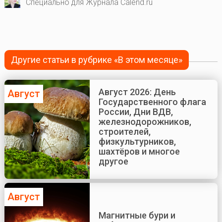
Специально для Журнала Calend.ru
Другие статьи в рубрике «В этом месяце»
Август 2026: День
Август
Государственного флага
России, Дни ВДВ,
железнодорожников,
строителей,
физкультурников,
шахтёров и многое
другое
Август
Магнитные бури и