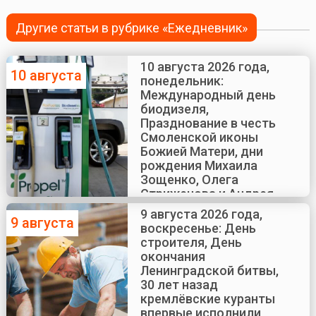
Другие статьи в рубрике «Ежедневник»
10 августа 2026 года,
10 августа
понедельник:
Международный день
биодизеля,
Празднование в честь
Смоленской иконы
Божией Матери, дни
рождения Михаила
Зощенко, Олега
Стриженова и Андрея
Краско
9 августа 2026 года,
9 августа
воскресенье: День
строителя, День
окончания
Ленинградской битвы,
30 лет назад
кремлёвские куранты
впервые исполнили