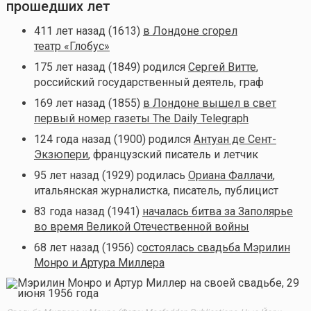
прошедших лет
411 лет назад (1613)
в Лондоне сгорел
театр «Глобус»
175 лет назад (1849) родился
Сергей Витте
,
российский государственный деятель, граф
169 лет назад (1855)
в Лондоне вышел в свет
первый номер газеты The Daily Telegraph
124 года назад (1900) родился
Антуан де Сент-
Экзюпери
, французский писатель и летчик
95 лет назад (1929) родилась
Ориана Фаллачи
,
итальянская журналистка, писатель, публицист
83 года назад (1941)
началась битва за Заполярье
во время Великой Отечественной войны
68 лет назад (1956) с
остоялась свадьба Мэрилин
Монро и Артура Миллера