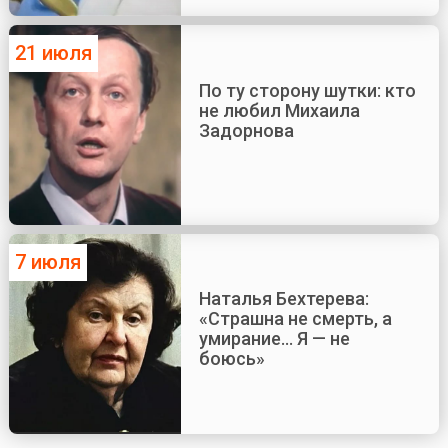
21 июля
По ту сторону шутки: кто
не любил Михаила
Задорнова
7 июля
Наталья Бехтерева:
«Страшна не смерть, а
умирание... Я — не
боюсь»