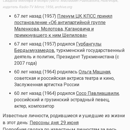
Свадьба Миллера и Монро (Фото: Macfadden Publications, Нью-Йорк,
издатель Radio-TV Mirror, 1956, archive.org
67 лет назад (1957)
Пленум ЦК КПСС принял
постановление «Об антипартийной группе
Маленкова, Молотова, Кагановича и
примкнувшего к ним Шепилова»
67 лет назад (1957) родился
Гурбангулы
Бердымухамедов
, туркменский государственный
деятель и политик, Президент Туркменистана (с
2007 года)
60 лет назад (1964) родилась
Ольга Машная
,
советская и российская актриса театра и кино,
Заслуженная артистка России
60 лет назад (1964) родился
Сосо Павлиашвили
,
российский и грузинский эстрадный певец,
актер, композитор
Известные личности, родившиеся и ушедшие из жизни
в этот день:
Персоны дня: 29 июня
Подробная сводка по известным личностям за весь