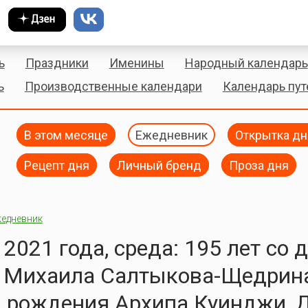
ь
Праздники
Именины
Народный календарь
ь
Производственные календари
Календарь пу
В этом месяце
Ежедневник
Открытка дн
Рецепт дня
Личный бренд
Проза дня
едневник
2021 года, среда: 195 лет со 
 Михаила Салтыкова-Щедрина
я рождения Архипа Куинджи, 