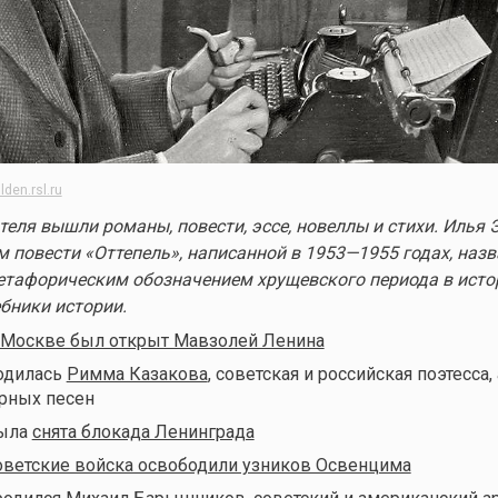
lden.rsl.ru
теля вышли романы, повести, эссе, новеллы и стихи. Илья 
м повести «Оттепель», написанной в 1953—1955 годах, наз
етафорическим обозначением хрущевского периода в исто
ебники истории.
 Москве был открыт Мавзолей Ленина
родилась
Римма Казакова
, советская и российская поэтесса,
рных песен
была
снята блокада Ленинграда
оветские войска освободили узников Освенцима