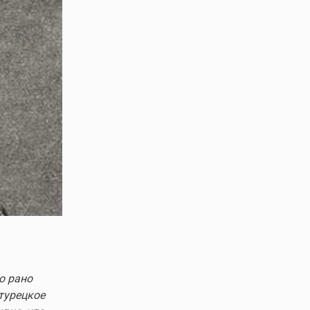
о рано
турецкое