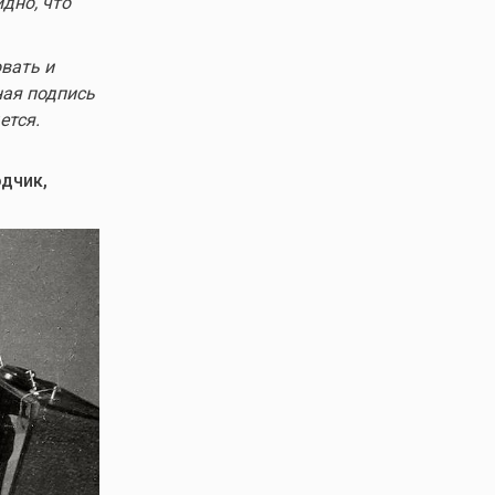
дно, что
овать и
ная подпись
ется.
одчик,