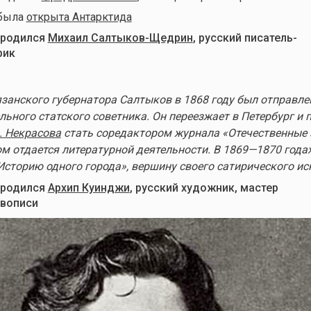
 была
открыта Антарктида
 родился
Михаил Салтыков-Щедрин
, русский писатель-
рик
занского губернатора Салтыков в 1868 году был отправлен
льного статского советника. Он переезжает в Петербург и
. Некрасова
стать соредактором журнала «Отечественные 
ом отдается литературной деятельности. В 1869—1870 года
сторию одного города», вершину своего сатирического ис
 родился
Архип Куинджи
, русский художник, мастер
вописи