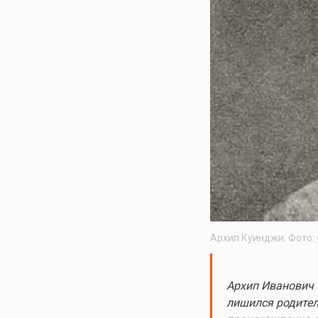
Архип Куинджи. Фото:
Архип Иванович 
лишился родител