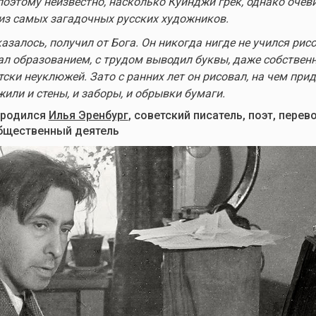
поэтому неизвестно, насколько Куинджи грек, однако очеви
из самых загадочных русских художников.
казалось, получил от Бога. Он никогда нигде не учился рис
ал образованием, с трудом выводил буквы, даже собствен
ски неуклюжей. Зато с ранних лет он рисовал, на чем прид
или и стены, и заборы, и обрывки бумаги.
 родился
Илья Эренбург
, советский писатель, поэт, перев
общественный деятель