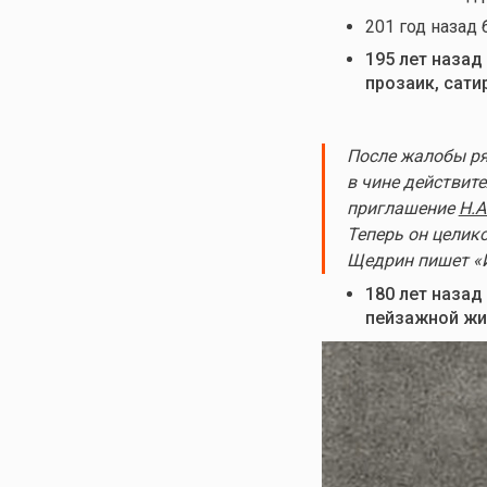
201 год назад
195 лет назад
прозаик, сати
После жалобы ря
в чине действите
приглашение
Н.А
Теперь он целик
Щедрин пишет «И
180 лет назад
пейзажной жи