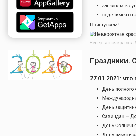
заглянем в лу
поделимся с в
Приступаем!
Невероятная красота
Праздники. 
27.01.2021: чт
День полного
Международны
День защитник
Савиндан — Де
День Солнечно
День памяти р