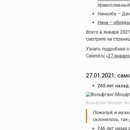
православный
Нинооба — Ден
Нина – обряды
Всего в январе 202
смотрите на страниц
Узнать подробнее 
Calend.ru «
27 января
27.01.2021: са
265 лет назад
Вольфганг Моцарт. Фо
Пожалуй, в музы
склонялось, так
246 лет назад