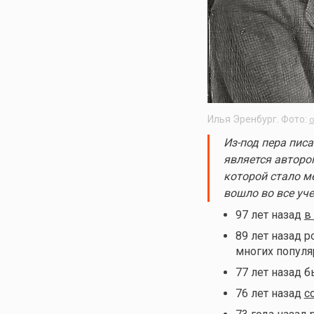
Илья Эренбург. Фото:
o
Из-под пера писа
является авторо
которой стало м
вошло во все уч
97 лет назад
в
89 лет назад 
многих популя
77 лет назад 
76 лет назад
с