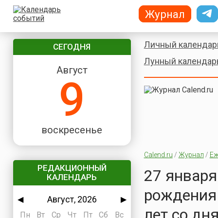
Журнал
Личный календар
СЕГОДНЯ
Лунный календар
Август
9
воскресенье
Calend.ru
/
Журнал
/
Еж
РЕДАКЦИОННЫЙ
27 января 
КАЛЕНДАРЬ
рождения
Август, 2026
◀
▶
лет со дн
Пн
Вт
Ср
Чт
Пт
Сб
Вс