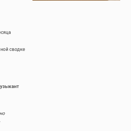
есяца
ной сводке
музыкант
но
.