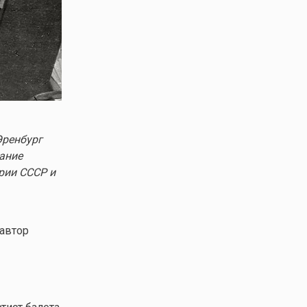
Эренбург
вание
рии СССР и
 автор