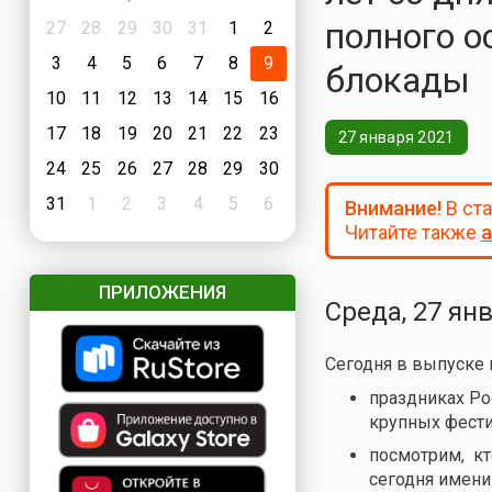
полного о
27
28
29
30
31
1
2
3
4
5
6
7
8
9
блокады
10
11
12
13
14
15
16
17
18
19
20
21
22
23
27 января 2021
24
25
26
27
28
29
30
31
1
2
3
4
5
6
Внимание!
В ст
Читайте также
а
ПРИЛОЖЕНИЯ
Среда, 27 ян
Сегодня в выпуске
праздниках Ро
крупных фести
посмотрим, кто
сегодня имени