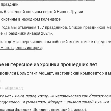
 праздник
ь блаженной кончины святой Нино в Грузии
 скотины
в народном календаре
1 года мы отмечаем 157 праздников. Список праздников м
е «
Праздники января 2021
».
о каждом из перечисленном событий вы можете в ежеднев
 — этот день в истории
».
мое интересное из хроники прошедших лет
 родился
Вольфганг Моцарт
, австрийский композитор и 
то:
wikipedia.org
ке нет имени, перед которым человечество так благосклон
 радовалось и умилялось. Моцарт – символ самой музыки..
 родился
Фридрих Шеллинг
, немецкий философ