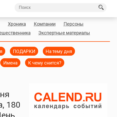
Хроника
Компании
Персоны
тешественника
Экспертные материалы
я
ПОДАРКИ
На тему дня
Имена
К чему снится?
дня
, 180
День