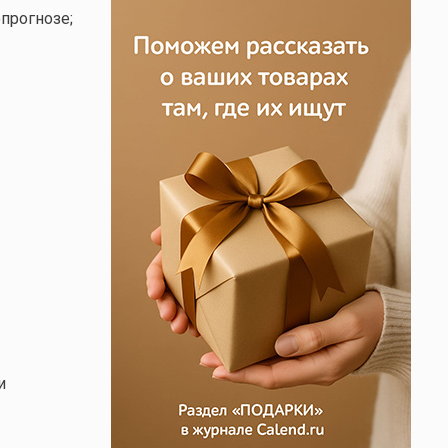
прогнозе;
и