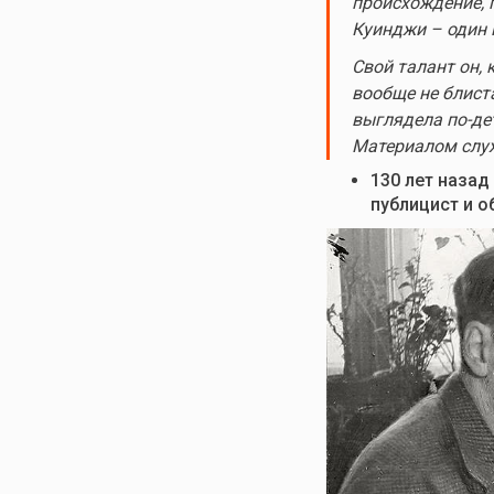
происхождение, 
Куинджи – один 
Свой талант он, 
вообще не блист
выглядела по-дет
Материалом служ
130 лет назад
публицист и 