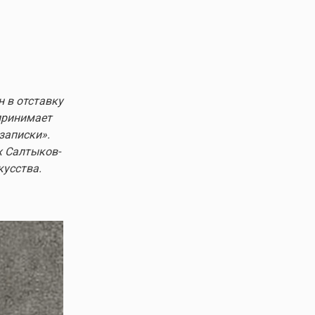
 в отставку
 принимает
записки».
х Салтыков-
кусства.