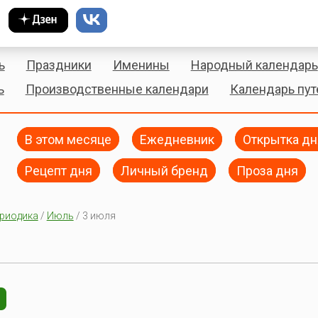
ь
Праздники
Именины
Народный календарь
ь
Производственные календари
Календарь пу
В этом месяце
Ежедневник
Открытка дн
Рецепт дня
Личный бренд
Проза дня
риодика
/
Июль
/ 3 июля