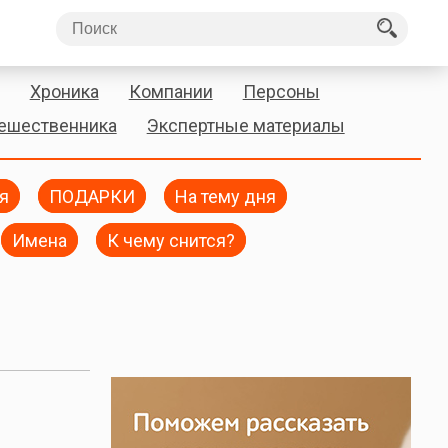
Хроника
Компании
Персоны
тешественника
Экспертные материалы
я
ПОДАРКИ
На тему дня
Имена
К чему снится?