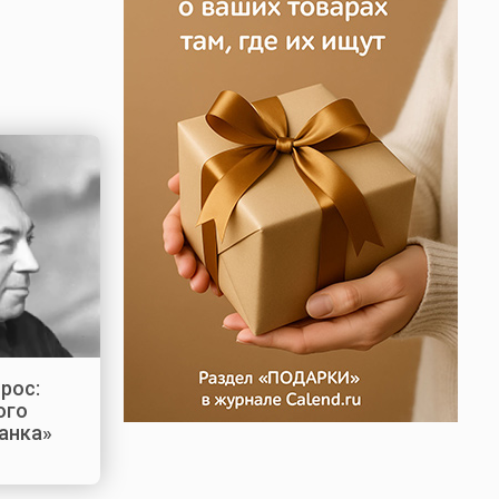
рос:
ого
ганка»