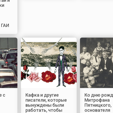
тай и
ки
и
 ГАИ
е с
Кафка и другие
Ко дню рож
писатели, которые
Митрофана
вынуждены были
Пятницкого,
работать, чтобы
основателя