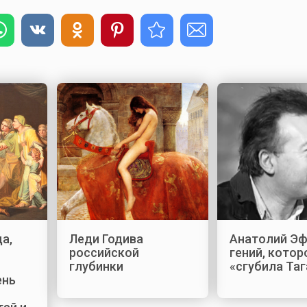
а,
Леди Годива
Анатолий Эф
российской
гений, котор
глубинки
«сгубила Та
ень