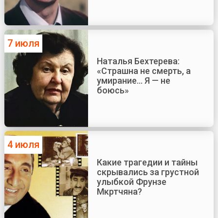
7 июля
Наталья Бехтерева:
«Страшна не смерть, а
умирание... Я — не
боюсь»
4 июля
Какие трагедии и тайны
скрывались за грустной
улыбкой Фрунзе
Мкртчяна?