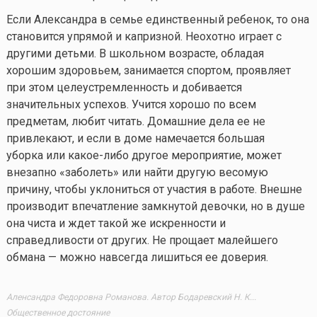
Если Александра в семье единственный ребенок, то она
становится упрямой и капризной. Неохотно играет с
другими детьми. В школьном возрасте, обладая
хорошим здоровьем, занимается спортом, проявляет
при этом целеустремленность и добивается
значительных успехов. Учится хорошо по всем
предметам, любит читать. Домашние дела ее не
привлекают, и если в доме намечается большая
уборка или
какое-либо
другое мероприятие, может
внезапно «заболеть» или найти другую весомую
причину, чтобы уклониться от участия в работе. Внешне
производит впечатление замкнутой девочки, но в душе
она чиста и ждет такой же искренности и
справедливости от других. Не прощает малейшего
обмана — можно навсегда лишиться ее доверия.
Аленсандра Федоровна Романова. Автор Бодаревский Н. К...
Общественное достояние