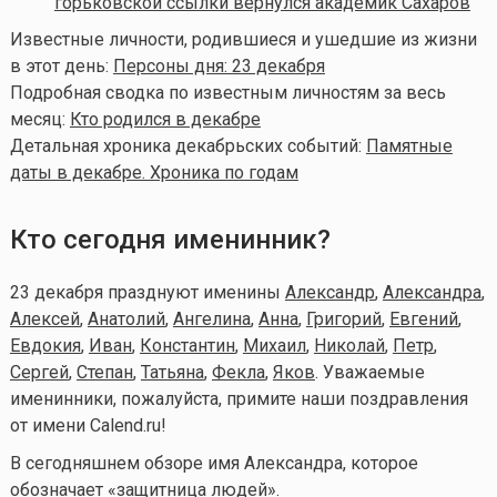
горьковской ссылки вернулся академик Сахаров
Известные личности, родившиеся и ушедшие из жизни
в этот день:
Персоны дня: 23 декабря
Подробная сводка по известным личностям за весь
месяц:
Кто родился в декабре
Детальная хроника декабрьских событий:
Памятные
даты в декабре. Хроника по годам
Кто сегодня именинник?
23 декабря празднуют именины
Александр
,
Александра
,
Алексей
,
Анатолий
,
Ангелина
,
Анна
,
Григорий
,
Евгений
,
Евдокия
,
Иван
,
Константин
,
Михаил
,
Николай
,
Петр
,
Сергей
,
Степан
,
Татьяна
,
Фекла
,
Яков
. Уважаемые
именинники, пожалуйста, примите наши поздравления
от имени Calend.ru!
В сегодняшнем обзоре имя Александра, которое
обозначает «защитница людей».