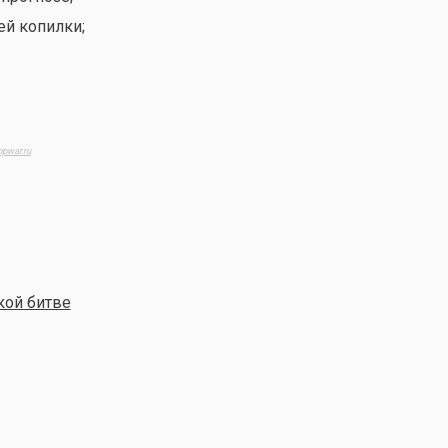
ей копилки;
opwar.ru
кой битве