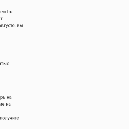
end.ru
ут
августе, вы
цатые
рь на
ие на
 получите