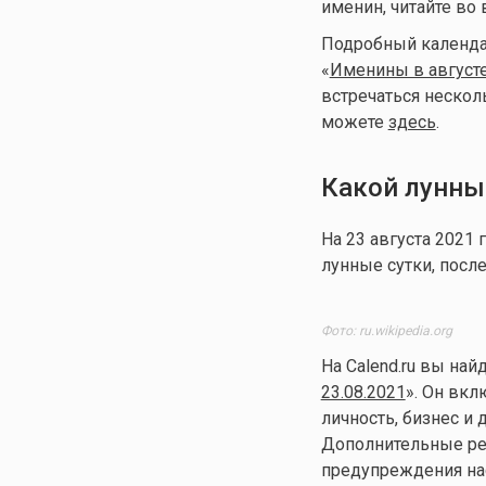
именин, читайте во 
Подробный календар
«
Именины в август
встречаться несколь
можете
здесь
.
Какой лунны
На 23 августа 2021
лунные сутки, посл
Фото: ru.wikipedia.org
На Calend.ru вы най
23.08.2021
». Он вкл
личность, бизнес и 
Дополнительные рек
предупреждения нас