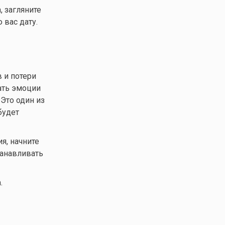
 загляните
 вас дату.
 и потери
ать эмоции
Это один из
будет
я, начните
танавливать
.