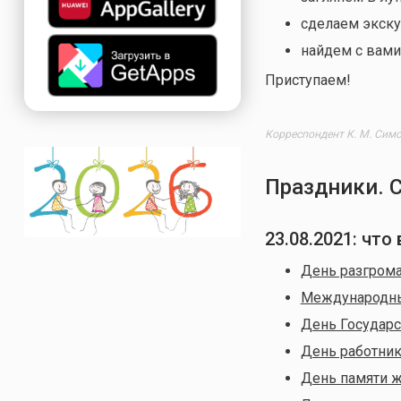
сделаем экску
найдем с вами
Приступаем!
Корреспондент К. М. Симо
Праздники. 
23.08.2021: чт
День разгрома
Международный
День Государс
День работник
День памяти ж