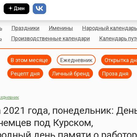
ь
Праздники
Именины
Народный календарь
ь
Производственные календари
Календарь пу
В этом месяце
Ежедневник
Открытка дн
Рецепт дня
Личный бренд
Проза дня
едневник
а 2021 года, понедельник: Ден
немцев под Курском,
одный день памяти о работор