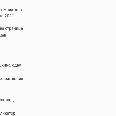
вы можете в
сте 2021
на странице
есь
.
шкина, одна
 направления
эколог,
ликатор,