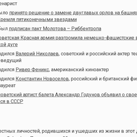
енарист
было
принято решение о замене двуглавых орлов на башня
Кремля пятиконечными звездами
 был
подписан пакт Молотова – Риббентропа
оветская Красная армия разгромила немецко-фашистские 
кой дуге
родился
Валерий Николаев
, советский и российский актер те
леведущий
родился
Ривер Феникс
, американский киноактер
родился
Константин Новоселов
, российский и британский фи
ауреат
советский артист балета Александр Годунов объявил о св
ся в СССР
стных личностей, родившихся и ушедших из жизни в этот 