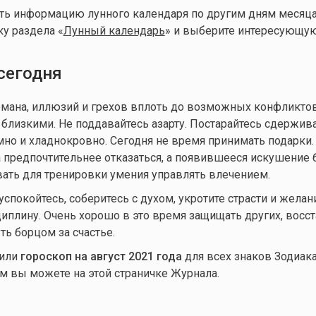
ать информацию лунного календаря по другим дням месяца,
ку раздела «
Лунный календарь
» и выберите интересующую
сегодня
мана, иллюзий и грехов вплоть до возможных конфликтов
близкими. Не поддавайтесь азарту. Постарайтесь сдержив
мно и хладнокровно. Сегодня не время принимать подарки. 
са предпочтительнее отказаться, а появившееся искушение 
ать для тренировки умения управлять влечением.
спокойтесь, соберитесь с духом, укротите страсти и желани
иплину. Очень хорошо в это время защищать других, восс
ть борцом за счастье.
вили
гороскоп на август 2021 года
для всех знаков Зодиака
м вы можете на этой страничке Журнала.