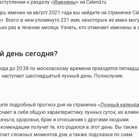
вступлении к разделу «
Именины
» на Calend.ru.
ь именин на август 2021 года вы найдете на страничке Cal
е
». Всего в нем упомянуто 231 имя, некоторые из имен мог
ко раз в течение месяца. Узнать, кто отмечает именины в 
й день сегодня?
 года до 20:38 по московскому времени приходятся пятнад
е наступает шестнадцатый лунный день. Полнолуние.
дете подробный прогноз дня на страничке «
Лунный календа
ючает в себя общую характеристику лунных суток, их влиян
деньги, здоровье, брак и отношения с другими людьми.
омендации получат те, кто родился в этот день. Вы также
чет сложных моментов дня, а также подсказки по снам.