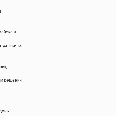
х
войска в
атра и кино,
зик,
оем решении
день,