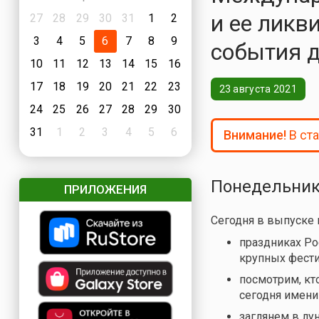
и ее ликв
27
28
29
30
31
1
2
3
4
5
6
7
8
9
события 
10
11
12
13
14
15
16
17
18
19
20
21
22
23
23 августа 2021
24
25
26
27
28
29
30
31
1
2
3
4
5
6
Внимание!
В ст
Понедельник,
ПРИЛОЖЕНИЯ
Сегодня в выпуске
праздниках Ро
крупных фести
посмотрим, кто
сегодня имени
заглянем в лу