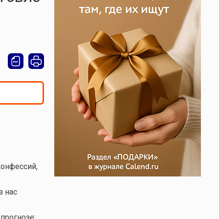
конфессий,
з нас
прогнозе;