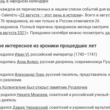
ень
в народном календаре
 каждом из перечисленных в нашем списке событий дня 
Calend.ru «
23 августа — этот день в истории
». Всего в авгу
76 праздников, из них только в России отмечается 26
аздников. Полный перечень праздников месяца смотрите 
 августа 2021
». Праздники сентября можно посмотреть
зд
мое интересное из хроники прошедших лет
 родился
Иван VI
, российский император (1740—1741)
 родилась
Анна Андро
, русская дворянка, современница Пу
 родился
Александр Грин
, русский писатель, представитель
о реализма
в Копенгагене был открыт памятник Русалочке
д родился
Никита Моисеев
, советский и российский ученый-
 деятель
родился
Давид Черкасский
, советский и украинский мультип