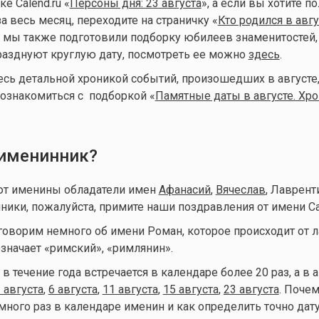
е Calend.ru «
Персоны дня: 23 августа
», а если вы хотите п
а весь месяц, переходите на страничку «
Кто родился в авгу
 мы также подготовили подборку юбилеев знаменитостей,
празднуют круглую дату, посмотреть ее можно
здесь
.
есь детальной хроникой событий, произошедших в августе
ознакомиться с подборкой «
Памятные даты в августе. Хр
 именинник?
уют именины обладатели имен
Афанасий
,
Вячеслав
, Лаврент
ки, пожалуйста, примите наши поздравления от имени Cal
говорим немного об имени Роман, которое происходит от л
означает «римский», «римлянин».
в течение года встречается в календаре более 20 раз, а в а
 августа
,
6 августа
,
11 августа
,
15 августа
,
23 августа
. Поче
много раз в календаре именин и как определить точно дат