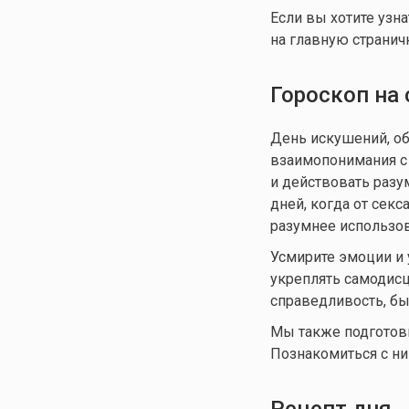
Если вы хотите узн
на главную странич
Гороскоп на 
День искушений, об
взаимопонимания с 
и действовать разу
дней, когда от сек
разумнее использов
Усмирите эмоции и у
укреплять самодисц
справедливость, бы
Мы также подгото
Познакомиться с ни
Рецепт дня