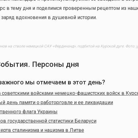
рс в тему дня и поделимся проверенным рецептом из наш
 заряд вдохновения в душевной истории.
нов на стволе немецкой САУ «Фердинанд», подбитой на Курской дуге. Фото
:
t
События. Персоны дня
о важного мы отмечаем в этот день?
 советскими войсками немецко-фашистских войск в Курс
 день памяти о работорговле и ее ликвидации
твенного флага Украины
ов государственной статистики Беларуси
ертв сталинизма и нацизма в Литве