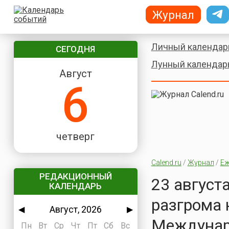
Журнал
Личный календар
СЕГОДНЯ
Лунный календар
Август
6
четверг
Calend.ru
/
Журнал
/
Еж
РЕДАКЦИОННЫЙ
23 август
КАЛЕНДАРЬ
разгрома 
Август, 2026
◀
▶
Междунар
Пн
Вт
Ср
Чт
Пт
Сб
Вс