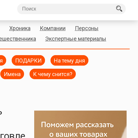
Хроника
Компании
Персоны
тешественника
Экспертные материалы
я
ПОДАРКИ
На тему дня
Имена
К чему снится?
ь
говле