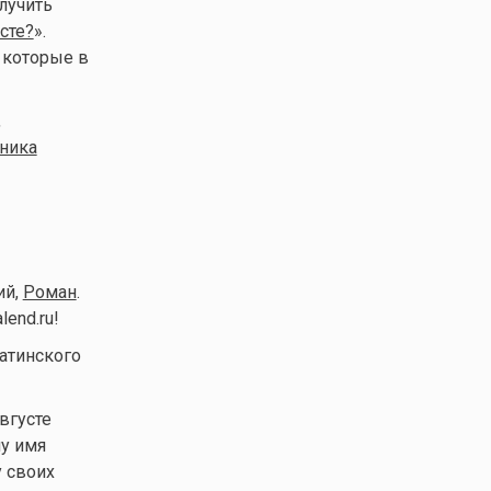
олучить
сте?
».
 которые в
,
оника
ий,
Роман
.
end.ru!
атинского
вгусте
му имя
у своих